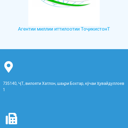
Агентии миллии иттилоотии ТоҷикистонТ
735140, ҶТ, вилояти Хатлон, шаҳри Бохтар, кӯчаи Ҳувайдуллоев
1