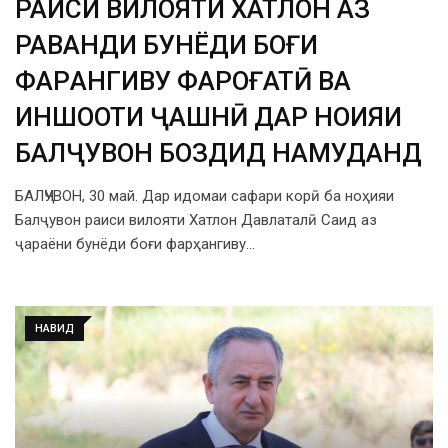
РАИСИ ВИЛОЯТИ ХАТЛОН АЗ
РАВАНДИ БУНЁДИ БОҒИ
ФАРҲАНГИВУ ФАРОҒАТӢ ВА
ИНШООТИ ҶАШНӢ ДАР НОҲИЯИ
БАЛҶУВОН БОЗДИД НАМУДАНД
БАЛҶУВОН, 30 май. Дар идомаи сафари корӣ ба ноҳияи
Балҷувон раиси вилояти Хатлон Давлаталӣ Саид аз
ҷараёни бунёди боғи фарҳангиву…
НАВИД