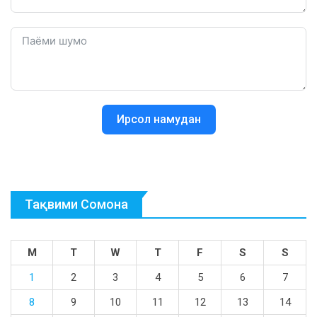
Ирсол намудан
Тақвими Сомона
M
T
W
T
F
S
S
1
2
3
4
5
6
7
8
9
10
11
12
13
14