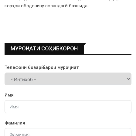
корҳои ободониву созандагӣ бахшида…
МУРОҶИАТИ СОҲИБКОРОН
Телефони боварӣ барои муроҷиат
Имя
Фамилия