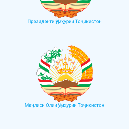
Президенти Ҷумҳурии Тоҷикистон
Маҷлиси Олии Ҷумҳурии Тоҷикистон