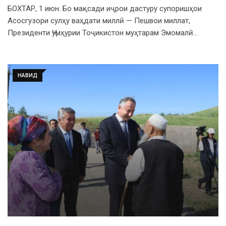
БОХТАР, 1 июн. Бо мақсади иҷрои дастуру супоришҳои
Асосгузори сулҳу ваҳдати миллӣ — Пешвои миллат,
Президенти Ҷумҳурии Тоҷикистон муҳтарам Эмомалӣ…
НАВИД