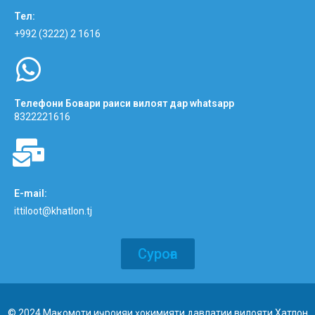
Тел:
+992 (3222) 2 1616
Телефони Бовари раиси вилоят дар whatsapp
8322221616
E-mail:
ittiloot@khatlon.tj
Суроға
© 2024 Мақомоти иҷроияи ҳокимияти давлатии вилояти Хатлон