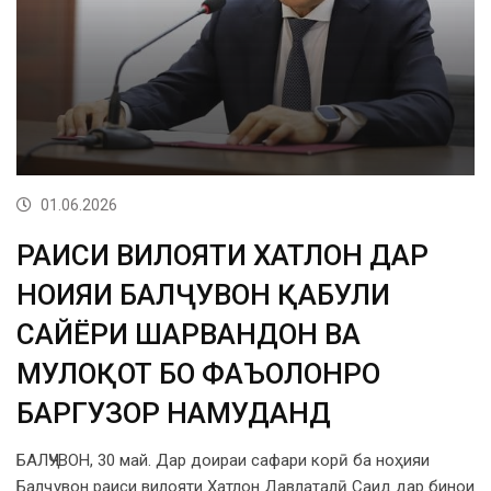
01.06.2026
РАИСИ ВИЛОЯТИ ХАТЛОН ДАР
НОҲИЯИ БАЛҶУВОН ҚАБУЛИ
САЙЁРИ ШАҲРВАНДОН ВА
МУЛОҚОТ БО ФАЪОЛОНРО
БАРГУЗОР НАМУДАНД
БАЛҶУВОН, 30 май. Дар доираи сафари корӣ ба ноҳияи
Балҷувон раиси вилояти Хатлон Давлаталӣ Саид дар бинои