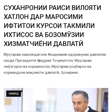
СУХАНРОНИИ РАИСИ ВИЛОЯТИ
ХАТЛОН ДАР МАРОСИМИ
ИФТИТОҲИ КУРСҲОИ ТАКМИЛИ
ИХТИСОС ВА БОЗОМӮЗИИ
ХИЗМАТЧИЁНИ ДАВЛАТӢ
Муҳтарам намояндагони Академияи идоракунии давлатии
назди Президенти Ҷумҳурии Тоҷикистон, Муҳтарам
омӯзгорон ва коршиносон, Муҳтарам роҳбарон ва
кормандони мақомоти давлатӣ, Ҳозирини…
НАВИД