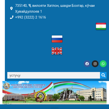
735140, ҶТ, вилояти Хатлон, шаҳри Бохтар, кӯчаи
Ҳувайдуллоев 1
+992 (3222) 2 1616