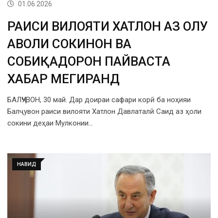
01.06.2026
РАИСИ ВИЛОЯТИ ХАТЛОН АЗ ҲОЛУ
АҲВОЛИ СОКИНОН ВА
СОБИҚАДОРОН ПАЙВАСТА
ХАБАР МЕГИРАНД
БАЛҶУВОН, 30 май. Дар доираи сафари корӣ ба ноҳияи
Балҷувон раиси вилояти Хатлон Давлаталӣ Саид аз ҳоли
сокини деҳаи Мулконии…
НАВИД