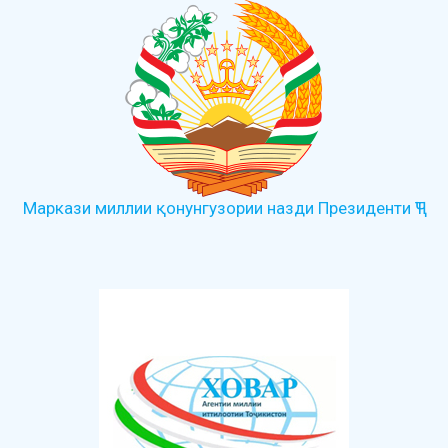
Маркази миллии қонунгузории назди Президенти ҶТ