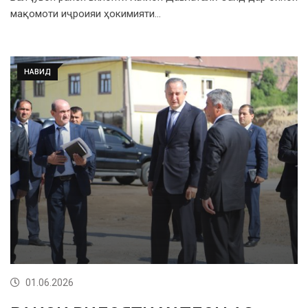
мақомоти иҷроияи ҳокимияти…
НАВИД
01.06.2026