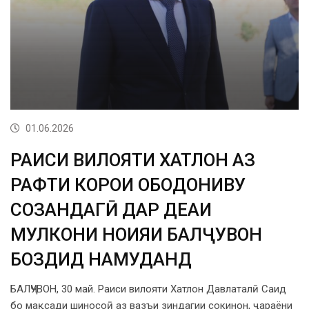
01.06.2026
РАИСИ ВИЛОЯТИ ХАТЛОН АЗ
РАФТИ КОРҲОИ ОБОДОНИВУ
СОЗАНДАГӢ ДАР ДЕҲАИ
МУЛКОНИ НОҲИЯИ БАЛҶУВОН
БОЗДИД НАМУДАНД
БАЛҶУВОН, 30 май. Раиси вилояти Хатлон Давлаталӣ Саид
бо мақсади шиносоӣ аз вазъи зиндагии сокинон, ҷараёни