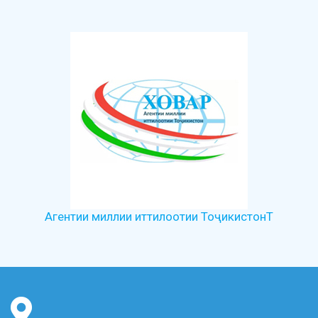
Агентии миллии иттилоотии ТоҷикистонТ