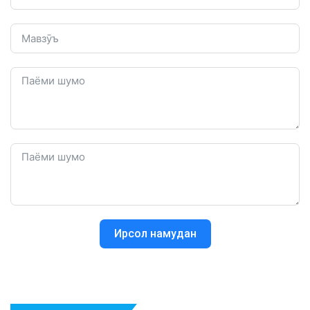
Ирсол намудан