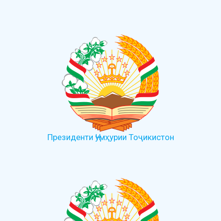
Президенти Ҷумҳурии Тоҷикистон