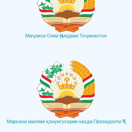
Маҷлиси Олии Ҷумҳурии Тоҷикистон
Маркази миллии қонунгузории назди Президенти ҶТ