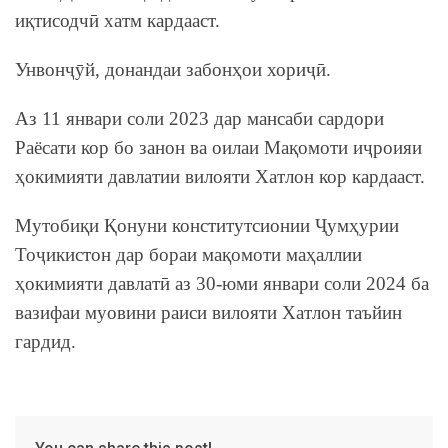
иқтисодчӣ хатм кардааст.
Унвонҷӯй, донандаи забонҳои хориҷӣ.
Аз 11 январи соли 2023 дар мансаби сардори
Раёсати кор бо занон ва оилаи Мақомоти иҷроияи
ҳокимияти давлатии вилояти Хатлон кор кардааст.
Мутобиқи Қонуни конститутсионии Ҷумҳурии
Тоҷикистон дар бораи мақомоти маҳаллии
ҳокимияти давлатӣ аз 30-юми январи соли 2024 ба
вазифаи муовини раиси вилояти Хатлон таъйин
гардид.