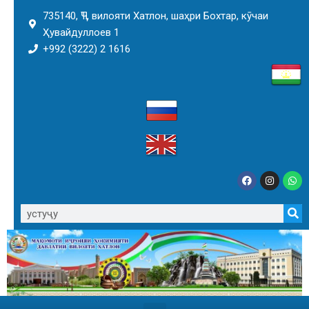
735140, ҶТ, вилояти Хатлон, шаҳри Бохтар, кӯчаи
Ҳувайдуллоев 1
+992 (3222) 2 1616