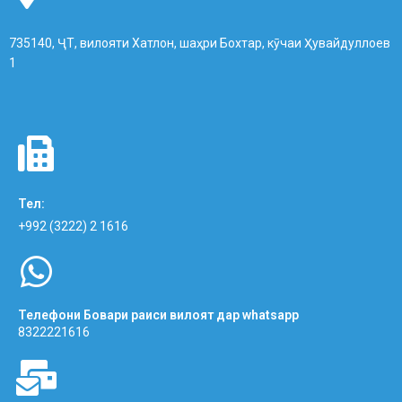
735140, ҶТ, вилояти Хатлон, шаҳри Бохтар, кӯчаи Ҳувайдуллоев
1
Тел:
+992 (3222) 2 1616
Телефони Бовари раиси вилоят дар whatsapp
8322221616