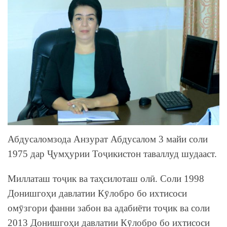
Абдусаломзода Анзурат Абдусалом 3 майи соли
1975 дар Ҷумҳурии Тоҷикистон таваллуд шудааст.
Миллаташ тоҷик ва таҳсилоташ олӣ. Соли 1998
Донишгоҳи давлатии Кӯлобро бо ихтисоси
омӯзгори фанни забон ва адабиёти тоҷик ва соли
2013 Донишгоҳи давлатии Кӯлобро бо ихтисоси