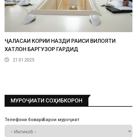
МУРОҶИАТИ СОҲИБКОРОН
Телефони боварӣ барои муроҷиат