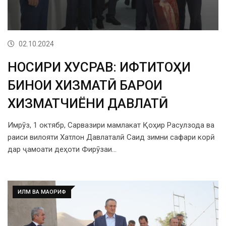
02.10.2024
НОСИРИ ХУСРАВ: ИФТИТОҲИ
БИНОИ ХИЗМАТӢ БАРОИ
ХИЗМАТЧИЁНИ ДАВЛАТӢ
Имрӯз, 1 октябр, Сарвазири мамлакат Қоҳир Расулзода ва
раиси вилояти Хатлон Давлаталӣ Саид зимни сафари корӣ
дар ҷамоати деҳоти Фирӯзаи…
ИЛМ ВА МАОРИФ