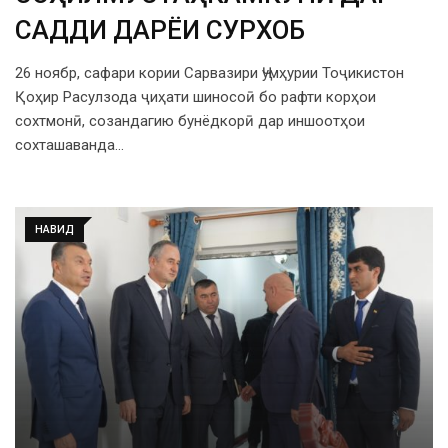
САДДИ ДАРЁИ СУРХОБ
26 ноябр, сафари кории Сарвазири Ҷумҳурии Тоҷикистон
Қоҳир Расулзода ҷиҳати шиносоӣ бо рафти корҳои
сохтмонӣ, созандагию бунёдкорӣ дар иншоотҳои
сохташаванда…
НАВИД