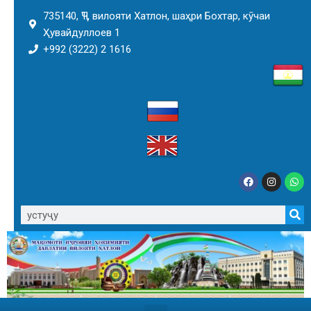
735140, ҶТ, вилояти Хатлон, шаҳри Бохтар, кӯчаи
Ҳувайдуллоев 1
+992 (3222) 2 1616