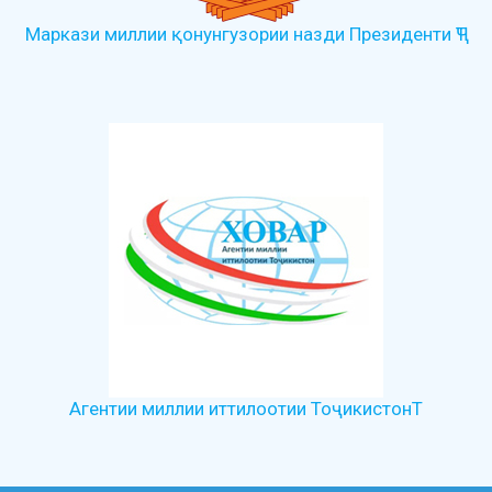
Маркази миллии қонунгузории назди Президенти ҶТ
Агентии миллии иттилоотии ТоҷикистонТ