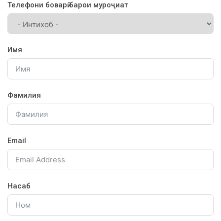
Телефони боварӣ барои муроҷиат
Имя
Фамилия
Email
Насаб