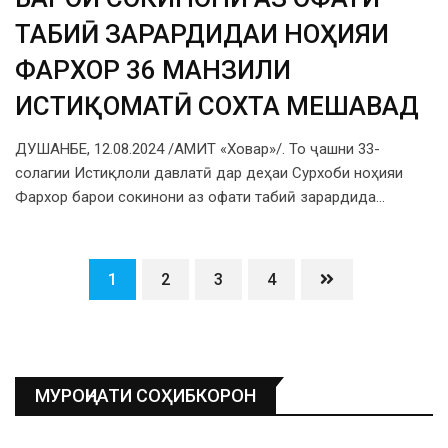
ТАБИӢ ЗАРАРДИДАИ НОҲИЯИ
ФАРХОР 36 МАНЗИЛИ
ИСТИҚОМАТӢ СОХТА МЕШАВАД
ДУШАНБЕ, 12.08.2024 /АМИТ «Ховар»/. То ҷашни 33-
солагии Истиқлоли давлатӣ дар деҳаи Сурхоби ноҳияи
Фархор барои сокинони аз офати табиӣ зарардида…
1
2
3
4
МУРОҶИАТИ СОҲИБКОРОН