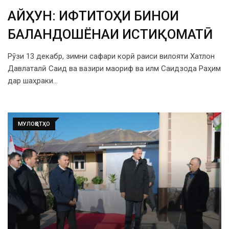
ҶАЙҲУН: ИФТИТОҲИ БИНОИ
БАЛАНДОШЁНАИ ИСТИҚОМАТӢ
Рӯзи 13 декабр, зимни сафари корӣ раиси вилояти Хатлон
Давлаталӣ Саид ва вазири маориф ва илм Саидзода Раҳим
дар шаҳраки…
МУЛОҚОТҲО