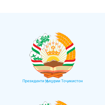
Президенти Ҷумҳурии Тоҷикистон