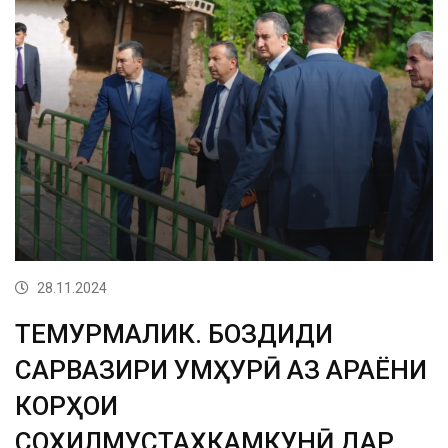
28.11.2024
ТЕМУРМАЛИК. БОЗДИДИ
САРВАЗИРИ ҶУМҲУРӢ АЗ ҶАРАЁНИ
КОРҲОИ
СОҲИЛМУСТАҲКАМКУНӢ ДАР