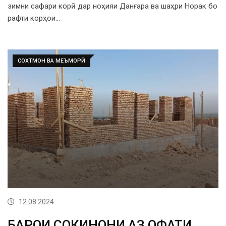
зимни сафари корӣ дар ноҳияи Данғара ва шаҳри Норак бо
рафти корҳои…
СОХТМОН ВА МЕЪМОРӢ
12.08.2024
БАРОИ СОКИНОНИ АЗ ОФАТИ