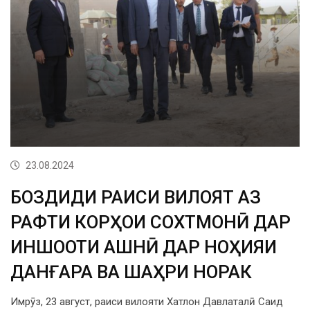
23.08.2024
БОЗДИДИ РАИСИ ВИЛОЯТ АЗ
РАФТИ КОРҲОИ СОХТМОНӢ ДАР
ИНШООТИ ҶАШНӢ ДАР НОҲИЯИ
ДАНҒАРА ВА ШАҲРИ НОРАК
Имрӯз, 23 август, раиси вилояти Хатлон Давлаталӣ Саид