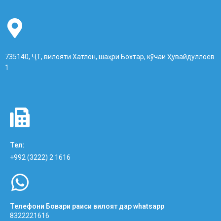
735140, ҶТ, вилояти Хатлон, шаҳри Бохтар, кӯчаи Ҳувайдуллоев
1
Тел:
+992 (3222) 2 1616
Телефони Бовари раиси вилоят дар whatsapp
8322221616