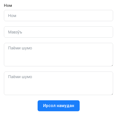
Ном
Ирсол намудан