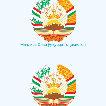
Маҷлиси Олии Ҷумҳурии Тоҷикистон