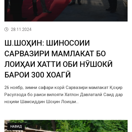
28.11.2024
Ш.ШОҲИН: ШИНОСОИИ
САРВАЗИРИ МАМЛАКАТ БО
ЛОИҲАИ ХАТТИ ОБИ НӮШОКӢ
БАРОИ 300 ХОҶАГӢ
26 ноябр, зимни сафари корӣ Сарвазири мамлакат Қоҳир
Расулзода бо раиси вилояти Хатлон Давлаталӣ Саид дар
ноҳияи Шамсиддин Шоҳин Лоиҳаи…
НАВИД