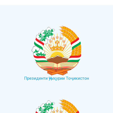
Президенти Ҷумҳурии Тоҷикистон