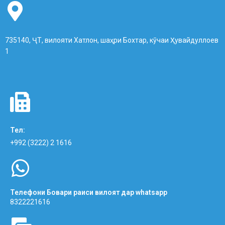
735140, ҶТ, вилояти Хатлон, шаҳри Бохтар, кӯчаи Ҳувайдуллоев
1
Тел:
+992 (3222) 2 1616
Телефони Бовари раиси вилоят дар whatsapp
8322221616