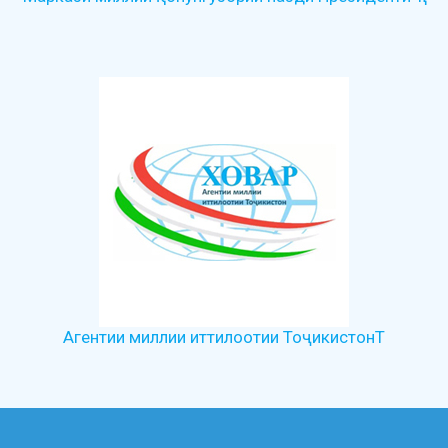
Агентии миллии иттилоотии ТоҷикистонТ