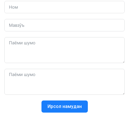
Ирсол намудан