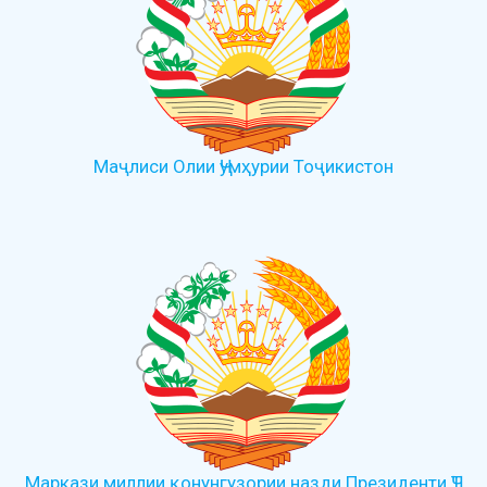
Маҷлиси Олии Ҷумҳурии Тоҷикистон
Маркази миллии қонунгузории назди Президенти ҶТ