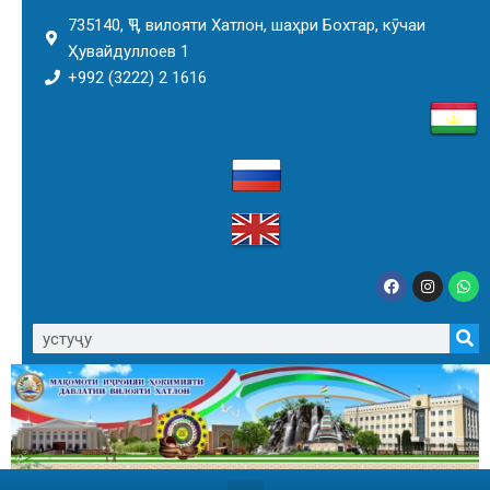
735140, ҶТ, вилояти Хатлон, шаҳри Бохтар, кӯчаи
Ҳувайдуллоев 1
+992 (3222) 2 1616