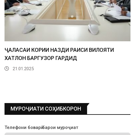
МУРОҶИАТИ СОҲИБКОРОН
Телефони боварӣ барои муроҷиат