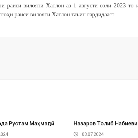
ри раиси вилояти Хатлон аз 1 августи соли 2023 то 
асгоҳи раиси вилояти Хатлон таъин гардидааст.
ода Рустам Маҳмадӣ
Назаров Толиб Набиеви
2024
03.07.2024