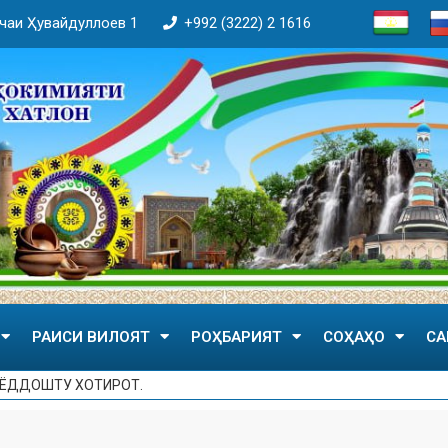
кӯчаи Ҳувайдуллоев 1
+992 (3222) 2 1616
РАИСИ ВИЛОЯТ
РОҲБАРИЯТ
СОҲАҲО
СА
 ЁДДОШТУ ХОТИРОТ.