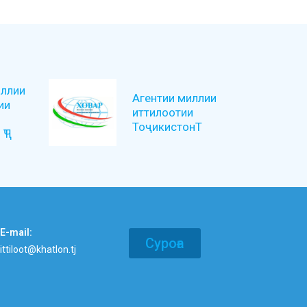
ллии
Агентии миллии
ии
иттилоотии
ТоҷикистонТ
ҶТ
E-mail:
Суроға
ittiloot@khatlon.tj