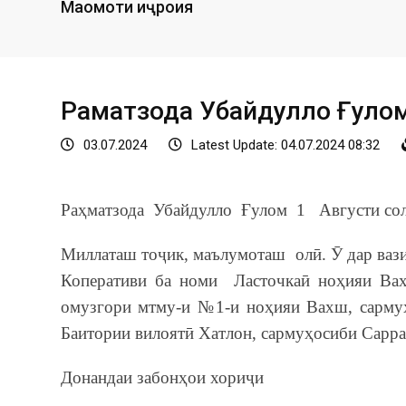
Мақомоти иҷроия
Раҳматзода Убайдулло Ғуло
03.07.2024
Latest Update: 04.07.2024 08:32
Раҳматзода Убайдулло Ғулом 1 Августи сол
Миллаташ тоҷик, маълумоташ олӣ. Ӯ дар ваз
Коперативи ба номи Ласточкаӣ ноҳияи Вах
омузгори мтму-и №1-и ноҳияи Вахш, сарму
Баитории вилоятӣ Хатлон, сармуҳосиби Сарра
Донандаи забонҳои хориҷи