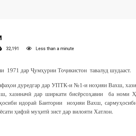
м
32,191
Less than a minute
и 1971 дар Ҷумҳурии Тоҷикистон тавалуд шудааст.
ифаҳои дуредгар дар УПТК-и №1-и ноҳияи Вахш, хази
ш, хазиначӣ дар ширкати бисёрсоҳавии ба номи Ҳ
ҳосиби идораӣ Баитории ноҳияи Вахш, сармуҳосиби
ёсати ҳифзӣ муҳитӣ зист дар вилояти Хатлон.