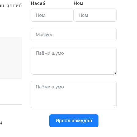
Насаб
Ном
ин ҷониб
Ирсол намудан
ч