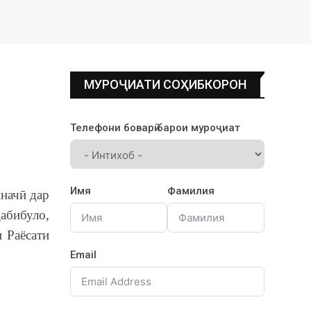
МУРОҶИАТИ СОҲИБКОРОН
Телефони боварӣ барои муроҷиат
Имя
Фамилия
начӣ дар
абибуло,
 Раёсати
Email