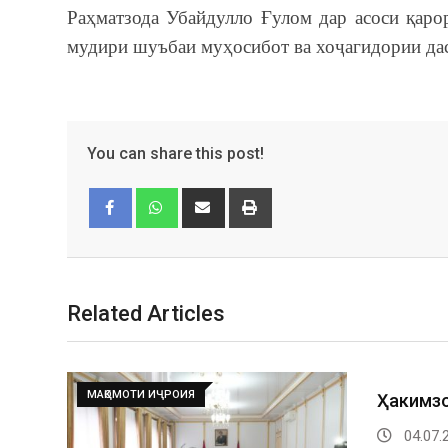
Раҳматзода Убайдулло Ғулом дар асоси қаро
мудири шуъбаи муҳосибот ва хоҷагидории д
You can share this post!
Facebook
Whatsapp
Related Articles
МАҚОМОТИ ИҶРОИЯ
Ҳакимз
04.07.