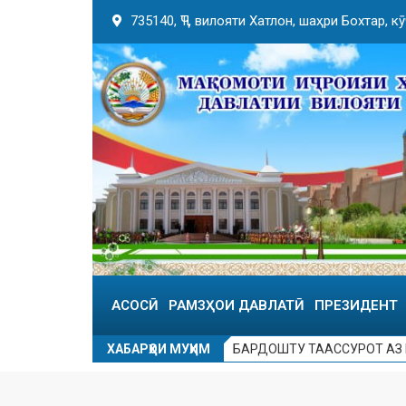
735140, ҶТ, вилояти Хатлон, шаҳри Бохтар, 
АСОСӢ
РАМЗҲОИ ДАВЛАТӢ
ПРЕЗИДЕНТ
ХАБАРҲОИ МУҲИМ
БАРДОШТУ ТААССУРОТ АЗ