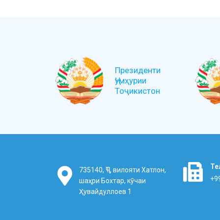
Президенти
Ҷумҳурии
Тоҷикистон
Те
735140, ҶТ, вилояти Хатлон,
+9
шаҳри Бохтар, кӯчаи
Ҳувайдуллоев 1