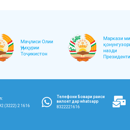
Маркази ми
Маҷлиси Олии
қонунгузор
Ҷумҳурии
назди
Тоҷикистон
Президенти 
Телефони Бовари раиси
л:
вилоят дар whatsapp
92 (3222) 2 1616
8322221616