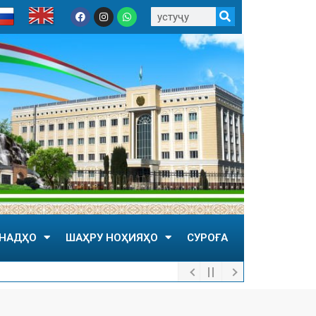
НАДҲО
ШАҲРУ НОҲИЯҲО
СУРОҒА