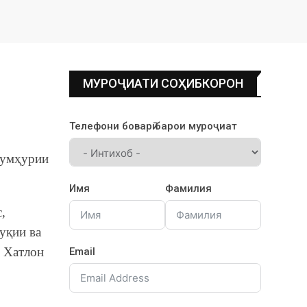
МУРОҶИАТИ СОҲИБКОРОН
Телефони боварӣ барои муроҷиат
Ҷумҳурии
Имя
Фамилия
с,
уқии ва
и Хатлон
Email