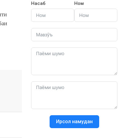
Насаб
Ном
яти
баи
Ирсол намудан