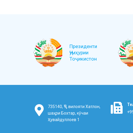
Президенти
Ҷумҳурии
Тоҷикистон
Те
735140, ҶТ, вилояти Хатлон,
+9
шаҳри Бохтар, кӯчаи
Ҳувайдуллоев 1