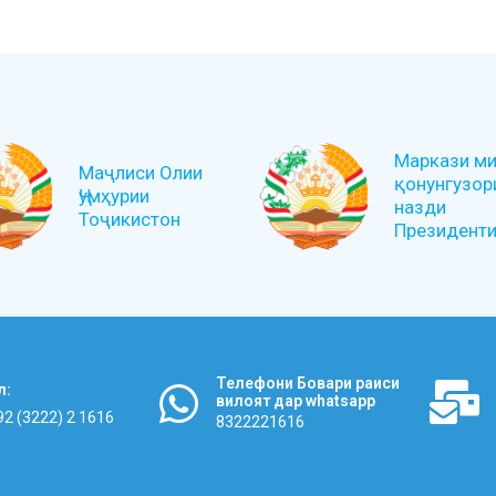
Маркази ми
Маҷлиси Олии
қонунгузор
Ҷумҳурии
назди
Тоҷикистон
Президенти 
Телефони Бовари раиси
л:
вилоят дар whatsapp
92 (3222) 2 1616
8322221616