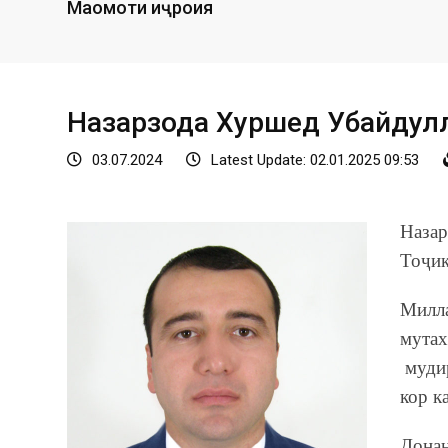
Мақомоти иҷроия
Назарзода Хуршед Убайдул
03.07.2024
Latest Update: 02.01.2025 09:53
Назар
Тоҷик
Милла
мутах
мудир
кор к
Донан