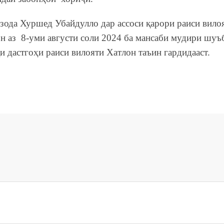
зода Хуршед Убайдулло дар ассоси қарори раиси вило
н аз ­ 8-уми августи соли 2024 ба мансаби мудири шуъ
и дастгоҳи раиси вилояти Хатлон таъин гардидааст.