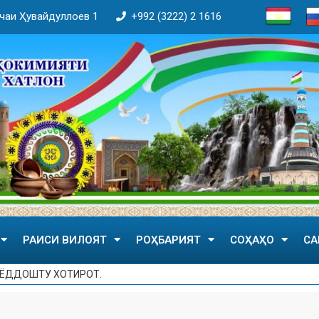
кӯчаи Ҳувайдуллоев 1
+992 (3222) 2 1616
РАИСИ ВИЛОЯТ
РОҲБАРИЯТ
СОҲАҲО
СА
 ЁДДОШТУ ХОТИРОТ.