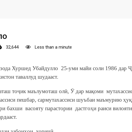
ло
32,644
Less than a minute
зода Хуршед Убайдулло 25-уми майи соли 1986 дар 
истон таваллуд шудааст.
таш тоҷик маълумоташ олӣ, Ӯ дар мақоми мутахасс
и
ассиси пешбар, сармутахассиси шуъбаи маъмурию ҳуқ
и бахши васояту парастории дастгоҳи раиси вилоят
ардааст.
даи забонҳои хориҷӣ.