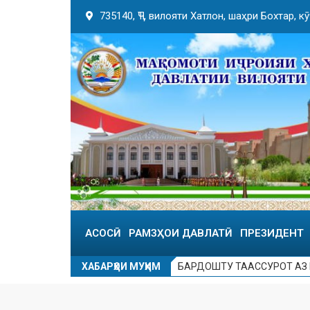
735140, ҶТ, вилояти Хатлон, шаҳри Бохтар, 
АСОСӢ
РАМЗҲОИ ДАВЛАТӢ
ПРЕЗИДЕНТ
ХАБАРҲОИ МУҲИМ
БАРДОШТУ ТААССУРОТ АЗ