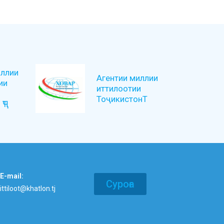
ллии
Агентии миллии
ии
иттилоотии
ТоҷикистонТ
ҶТ
E-mail:
Суроға
ittiloot@khatlon.tj