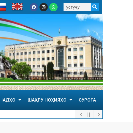
НАДҲО
ШАҲРУ НОҲИЯҲО
СУРОҒА