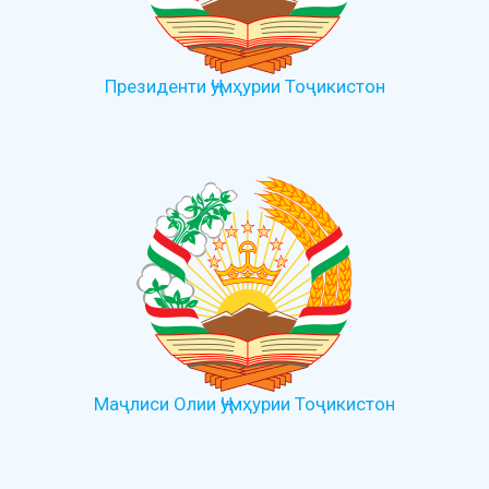
Президенти Ҷумҳурии Тоҷикистон
Маҷлиси Олии Ҷумҳурии Тоҷикистон