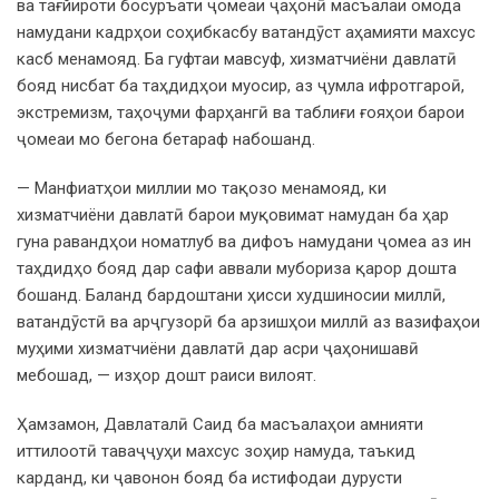
ва тағйироти босуръати ҷомеаи ҷаҳонӣ масъалаи омода
намудани кадрҳои соҳибкасбу ватандӯст аҳамияти махсус
касб менамояд. Ба гуфтаи мавсуф, хизматчиёни давлатӣ
бояд нисбат ба таҳдидҳои муосир, аз ҷумла ифротгароӣ,
экстремизм, таҳоҷуми фарҳангӣ ва таблиғи ғояҳои барои
ҷомеаи мо бегона бетараф набошанд.
— Манфиатҳои миллии мо тақозо менамояд, ки
хизматчиёни давлатӣ барои муқовимат намудан ба ҳар
гуна равандҳои номатлуб ва дифоъ намудани ҷомеа аз ин
таҳдидҳо бояд дар сафи аввали мубориза қарор дошта
бошанд. Баланд бардоштани ҳисси худшиносии миллӣ,
ватандӯстӣ ва арҷгузорӣ ба арзишҳои миллӣ аз вазифаҳои
муҳими хизматчиёни давлатӣ дар асри ҷаҳонишавӣ
мебошад, — изҳор дошт раиси вилоят.
Ҳамзамон, Давлаталӣ Саид ба масъалаҳои амнияти
иттилоотӣ таваҷҷуҳи махсус зоҳир намуда, таъкид
карданд, ки ҷавонон бояд ба истифодаи дурусти