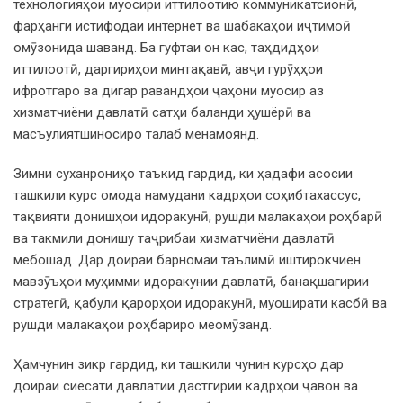
технологияҳои муосири иттилоотию коммуникатсионӣ,
фарҳанги истифодаи интернет ва шабакаҳои иҷтимоӣ
омӯзонида шаванд. Ба гуфтаи он кас, таҳдидҳои
иттилоотӣ, даргириҳои минтақавӣ, авҷи гурӯҳҳои
ифротгаро ва дигар равандҳои ҷаҳони муосир аз
хизматчиёни давлатӣ сатҳи баланди ҳушёрӣ ва
масъулиятшиносиро талаб менамоянд.
Зимни суханрониҳо таъкид гардид, ки ҳадафи асосии
ташкили курс омода намудани кадрҳои соҳибтахассус,
тақвияти донишҳои идоракунӣ, рушди малакаҳои роҳбарӣ
ва такмили донишу таҷрибаи хизматчиёни давлатӣ
мебошад. Дар доираи барномаи таълимӣ иштирокчиён
мавзӯъҳои муҳимми идоракунии давлатӣ, банақшагирии
стратегӣ, қабули қарорҳои идоракунӣ, муоширати касбӣ ва
рушди малакаҳои роҳбариро меомӯзанд.
Ҳамчунин зикр гардид, ки ташкили чунин курсҳо дар
доираи сиёсати давлатии дастгирии кадрҳои ҷавон ва