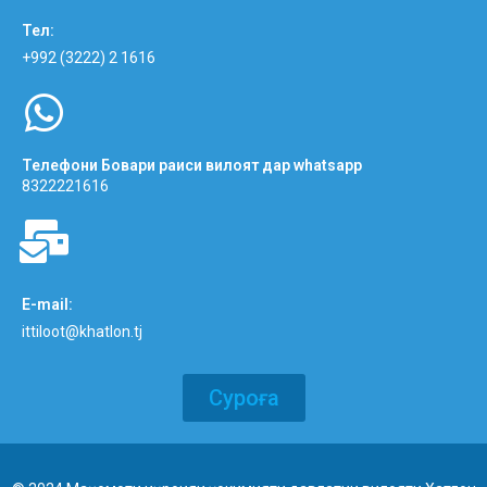
Тел:
+992 (3222) 2 1616
Телефони Бовари раиси вилоят дар whatsapp
8322221616
E-mail:
ittiloot@khatlon.tj
Суроға