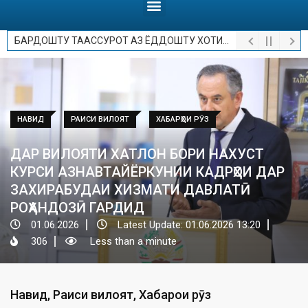
БАРДОШТУ ТААССУРОТ АЗ ЁДДОШТУ ХОТИРОТ.
НАВИД
РАИСИ ВИЛОЯТ
ХАБАРҲОИ РӮЗ
ДАР ВИЛОЯТИ ХАТЛОН БОРИ НАХУСТ
КУРСИ АЗНАВТАЙЁРКУНИИ КАДРҲОИ ДАР
ЗАХИРАБУДАИ ХИЗМАТИ ДАВЛАТӢ
РОҲАНДОЗӢ ГАРДИД
01.06.2026
Latest Update: 01.06.2026 13:20
306
Less than a minute
Навид
,
Раиси вилоят
,
Хабарҳои рӯз