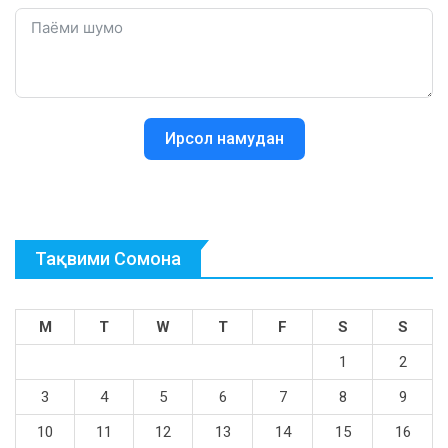
Ирсол намудан
Тақвими Сомона
M
T
W
T
F
S
S
1
2
3
4
5
6
7
8
9
10
11
12
13
14
15
16