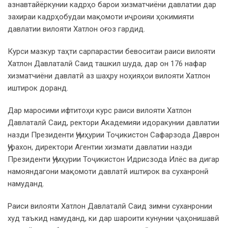
азнавтайёркунии кадрҳо барои хизматчиёни давлатии дар
захираи кадрҳобудаи мақомоти иҷроияи ҳокимияти
давлатии вилояти Хатлон оғоз гардид.
Курси мазкур таҳти сарпарастии бевоситаи раиси вилояти
Хатлон Давлаталӣ Саид ташкил шуда, дар он 176 нафар
хизматчиёни давлатӣ аз шаҳру ноҳияҳои вилояти Хатлон
иштирок доранд.
Дар маросими ифтитоҳи курс раиси вилояти Хатлон
Давлаталӣ Саид, ректори Академияи идоракунии давлатии
назди Президенти Ҷумҳурии Тоҷикистон Сафарзода Даврон
Ҷурахон, директори Агентии хизмати давлатии назди
Президенти Ҷумҳурии Тоҷикистон Идрисзода Илёс ва дигар
намояндагони мақомоти давлатӣ иштирок ва суханронӣ
намуданд.
Раиси вилояти Хатлон Давлаталӣ Саид зимни суханронии
худ таъкид намуданд, ки дар шароити кунунии ҷаҳонишавӣ