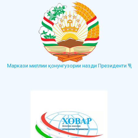
Маркази миллии қонунгузории назди Президенти ҶТ