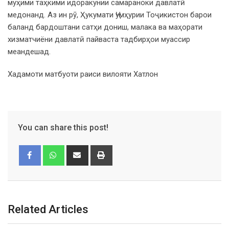
муҳими таҳкими идоракунии самараноки давлатӣ
медонанд. Аз ин рӯ, Ҳукумати Ҷумҳурии Тоҷикистон барои
баланд бардоштани сатҳи дониш, малака ва маҳорати
хизматчиёни давлатӣ пайваста тадбирҳои муассир
меандешад.
Хадамоти матбуоти раиси вилояти Хатлон
You can share this post!
Related Articles