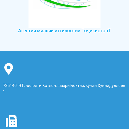
Агентии миллии иттилоотии ТоҷикистонТ
735140, ҶТ, вилояти Хатлон, шаҳри Бохтар, кӯчаи Ҳувайдуллоев
1