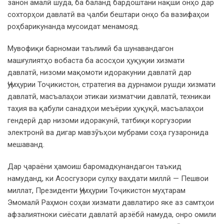
занон амалӣ шуда, ба баланд бардоштани нақши онҳо дар
сохторҳои давлатӣ ва ҷалби бештари онҳо ба вазифаҳои
роҳбарикунанда мусоидат менамояд.
Мувофиқи барномаи таълимӣ ба шунавандагон
машғулиятҳо вобаста ба асосҳои ҳуқуқии хизмати
давлатӣ, низоми мақомоти идоракунии давлатӣ дар
Ҷумҳурии Тоҷикистон, стратегия ва дурнамои рушди хизмати
давлатӣ, масъалаҳои этикаи хизматчии давлатӣ, техникаи
таҳия ва қабули санадҳои меъёрии ҳуқуқӣ, масъалаҳои
гендерӣ дар низоми идоракунӣ, татбиқи коргузории
электронӣ ва дигар мавзӯъҳои мубрами соҳа гузаронида
мешаванд.
Дар ҷараёни ҳамоиш баромадкунандагон таъкид
намуданд, ки Асосгузори сулҳу ваҳдати миллӣ — Пешвои
миллат, Президенти Ҷумҳурии Тоҷикистон муҳтарам
Эмомалӣ Раҳмон соҳаи хизмати давлатиро яке аз самтҳои
афзалиятноки сиёсати давлатӣ арзёбӣ намуда, онро омили