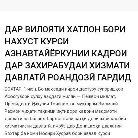
ДАР ВИЛОЯТИ ХАТЛОН БОРИ
НАХУСТ КУРСИ
АЗНАВТАЙЁРКУНИИ КАДРҲОИ
ДАР ЗАХИРАБУДАИ ХИЗМАТИ
ДАВЛАТӢ РОҲАНДОЗӢ ГАРДИД
БОХТАР, 1 июн. Бо мақсади иҷрои дастуру супоришҳои
Асосгузори сулҳу ваҳдати миллӣ — Пешвои миллат,
Президенти Ҷумҳурии Тоҷикистон муҳтарам Эмомалӣ
Раҳмон ҷиҳати таҳкими иқтидори кадрии мақомоти
давлатӣ ва баланд бардоштани сатҳи донишҳои касбии
хизматчиёни давлатӣ, имрӯз дар Донишгоҳи давлатии
Бохтар ба номи Носири Хусрав бори аввал Курси