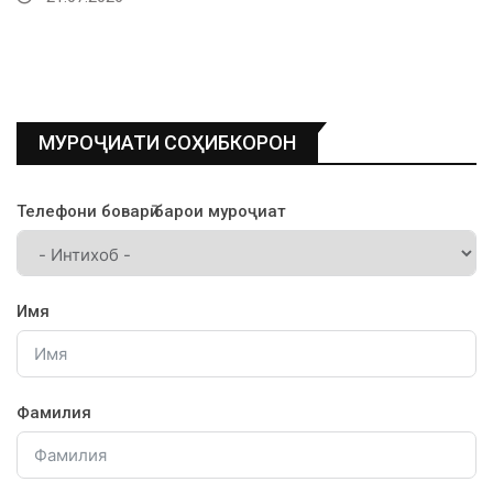
МУРОҶИАТИ СОҲИБКОРОН
Телефони боварӣ барои муроҷиат
Имя
Фамилия