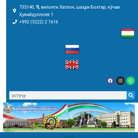
735140, ҶТ, вилояти Хатлон, шаҳри Бохтар, кӯчаи
Ҳувайдуллоев 1
+992 (3222) 2 1616