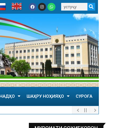
НАДҲО
ШАҲРУ НОҲИЯҲО
СУРОҒА