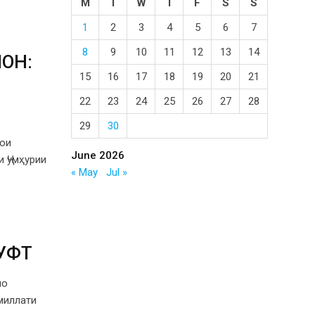
M
T
W
T
F
S
S
1
2
3
4
5
6
7
8
9
10
11
12
13
14
ОН:
15
16
17
18
19
20
21
22
23
24
25
26
27
28
29
30
ои
June 2026
 Ҷумҳурии
« May
Jul »
УФТ
мо
миллати