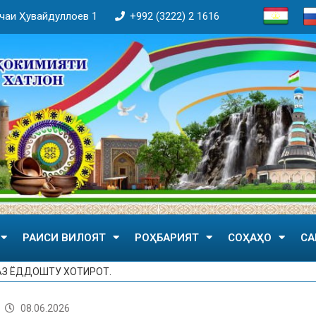
кӯчаи Ҳувайдуллоев 1
+992 (3222) 2 1616
РАИСИ ВИЛОЯТ
РОҲБАРИЯТ
СОҲАҲО
СА
З ЁДДОШТУ ХОТИРОТ.
08.06.2026