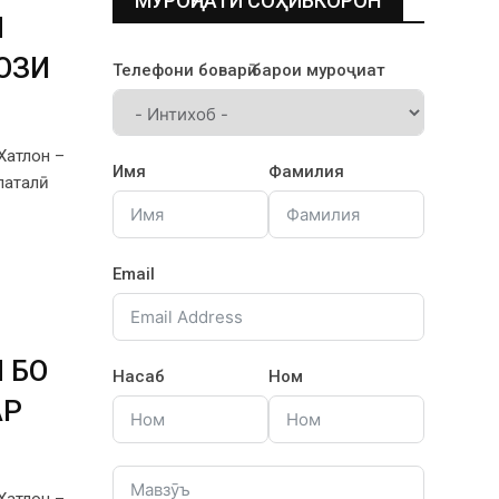
МУРОҶИАТИ СОҲИБКОРОН
Н
ОЗИ
Телефони боварӣ барои муроҷиат
Хатлон –
Имя
Фамилия
латалӣ
Email
 БО
Насаб
Ном
АР
Хатлон –