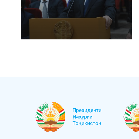
Президенти
Ҷумҳурии
Тоҷикистон