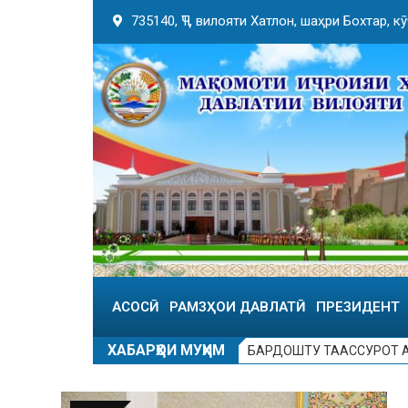
735140, ҶТ, вилояти Хатлон, шаҳри Бохтар, 
АСОСӢ
РАМЗҲОИ ДАВЛАТӢ
ПРЕЗИДЕНТ
ХАБАРҲОИ МУҲИМ
БАРДОШТУ ТААССУРОТ А