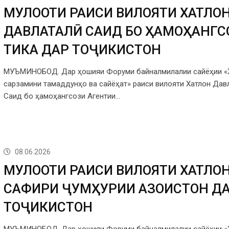
МУЛОҚОТИ РАИСИ ВИЛОЯТИ ХАТЛО
ДАВЛАТАЛӢ САИД БО ҲАМОҲАНГС
ТИКА ДАР ТОҶИКИСТОН
МУЪМИНОБОД. Дар ҳошияи Форуми байналмилалии сайёҳии «
сарзамини тамаддунҳо ва сайёҳат» раиси вилояти Хатлон Дав
Саид бо ҳамоҳангсози Агентии…
08.06.2026
МУЛОҚОТИ РАИСИ ВИЛОЯТИ ХАТЛОН
САФИРИ ҶУМҲУРИИ ҚАЗОҚИСТОН Д
ТОҶИКИСТОН
МУЪМИНОБОД. Дар ҳошияи Форуми байналмилалии сайёҳии «