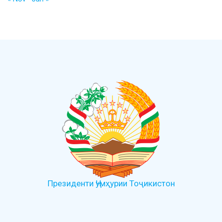
Президенти Ҷумҳурии Тоҷикистон