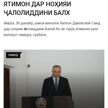
ЯТИМОН ДАР НОҲИЯИ
ҶАЛОЛИДДИНИ БАЛХӢ
Имрӯз, 30 декабр, раиси вилояти Хатлон Давлаталӣ Саид
дар ноҳияи Ҷалолиддини Балхӣ бо як гурӯҳ ятимони кулл
мулоқот намуда, суҳбати…
НАВИД