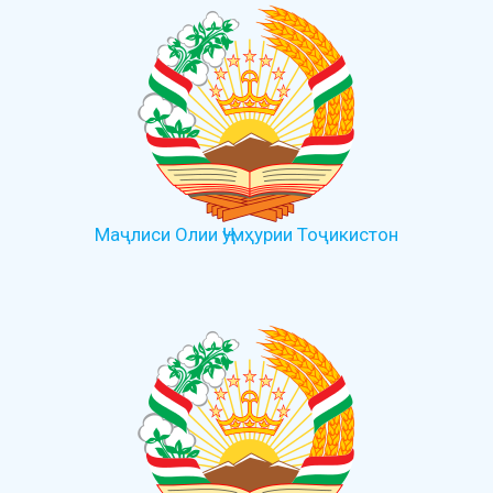
Маҷлиси Олии Ҷумҳурии Тоҷикистон