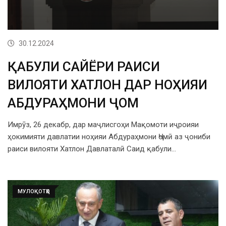
30.12.2024
ҚАБУЛИ САЙЁРИ РАИСИ
ВИЛОЯТИ ХАТЛОН ДАР НОҲИЯИ
АБДУРАҲМОНИ ҶОМӢ
Имрӯз, 26 декабр, дар маҷлисгоҳи Мақомоти иҷроияи
ҳокимияти давлатии ноҳияи Абдураҳмони Ҷомӣ аз ҷониби
раиси вилояти Хатлон Давлаталӣ Саид қабули…
МУЛОҚОТҲО