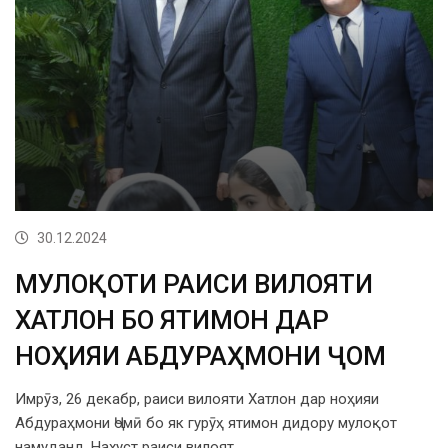
30.12.2024
МУЛОҚОТИ РАИСИ ВИЛОЯТИ
ХАТЛОН БО ЯТИМОН ДАР
НОҲИЯИ АБДУРАҲМОНИ ҶОМӢ
Имрӯз, 26 декабр, раиси вилояти Хатлон дар ноҳияи
Абдураҳмони Ҷомӣ бо як гурӯҳ ятимон дидору мулоқот
намуданд. Нахуст раиси вилоят…