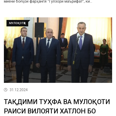
миёни боғҳои фарҳангӣ “Гулзори маърифат”, ки…
МУЛОҚОТҲО
31.12.2024
ТАҚДИМИ ТУҲФА ВА МУЛОҚОТИ
РАИСИ ВИЛОЯТИ ХАТЛОН БО