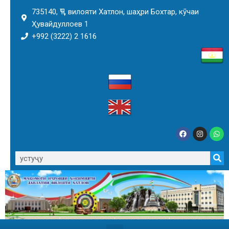
735140, ҶТ, вилояти Хатлон, шаҳри Бохтар, кӯчаи
Ҳувайдуллоев 1
+992 (3222) 2 1616