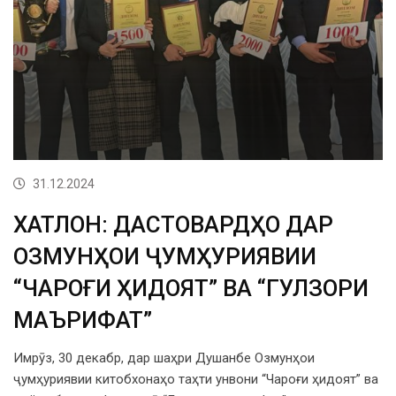
31.12.2024
ХАТЛОН: ДАСТОВАРДҲО ДАР
ОЗМУНҲОИ ҶУМҲУРИЯВИИ
“ЧАРОҒИ ҲИДОЯТ” ВА “ГУЛЗОРИ
МАЪРИФАТ”
Имрӯз, 30 декабр, дар шаҳри Душанбе Озмунҳои
ҷумҳуриявии китобхонаҳо таҳти унвони “Чароғи ҳидоят” ва