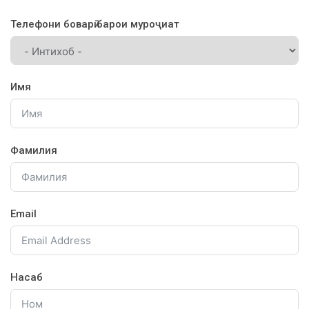
Телефони боварӣ барои муроҷиат
Имя
Фамилия
Email
Насаб