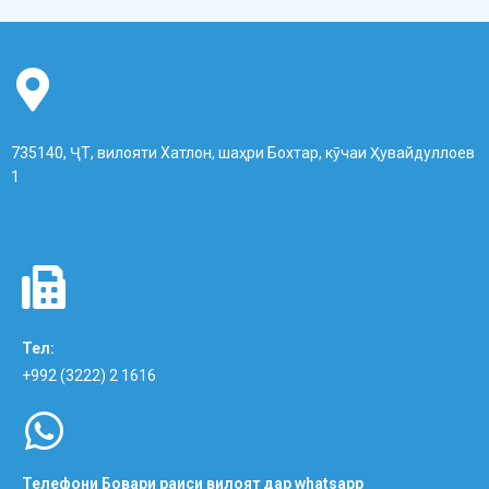
735140, ҶТ, вилояти Хатлон, шаҳри Бохтар, кӯчаи Ҳувайдуллоев
1
Тел:
+992 (3222) 2 1616
Телефони Бовари раиси вилоят дар whatsapp