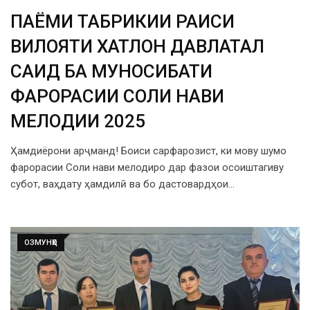
ПАЁМИ ТАБРИКИИ РАИСИ
ВИЛОЯТИ ХАТЛОН ДАВЛАТАЛӢ
САИД БА МУНОСИБАТИ
ФАРОРАСИИ СОЛИ НАВИ
МЕЛОДИИ 2025
Ҳамдиёрони арҷманд! Боиси сарфарозист, ки мову шумо
фарорасии Соли нави мелодиро дар фазои осоиштагиву
субот, ваҳдату ҳамдилӣ ва бо дастовардҳои…
ОЗМУНҲО