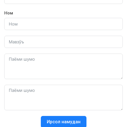
Ном
Ирсол намудан