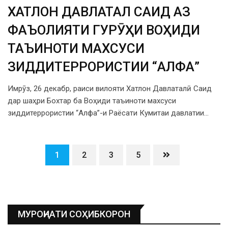
ХАТЛОН ДАВЛАТАЛӢ САИД АЗ
ФАЪОЛИЯТИ ГУРӮҲИ ВОҲИДИ
ТАЪИНОТИ МАХСУСИ
ЗИДДИТЕРРОРИСТИИ “АЛФА”
Имрӯз, 26 декабр, раиси вилояти Хатлон Давлаталӣ Саид
дар шаҳри Бохтар ба Воҳиди таъиноти махсуси
зиддитеррористии “Алфа”-и Раёсати Кумитаи давлатии…
1
2
3
5
МУРОҶИАТИ СОҲИБКОРОН