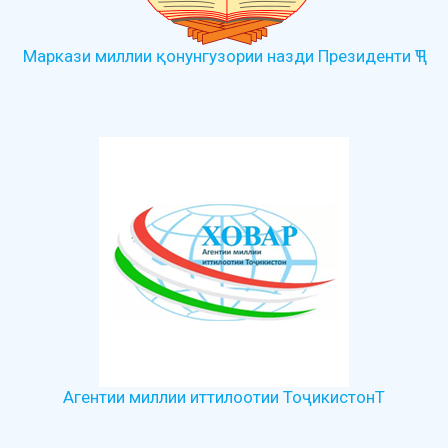
Маркази миллии қонунгузории назди Президенти ҶТ
Агентии миллии иттилоотии ТоҷикистонТ