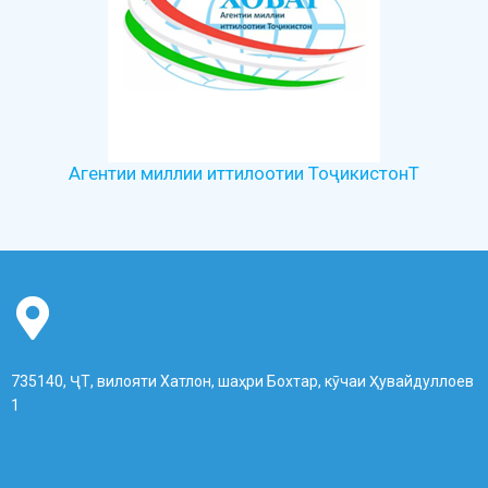
Агентии миллии иттилоотии ТоҷикистонТ
735140, ҶТ, вилояти Хатлон, шаҳри Бохтар, кӯчаи Ҳувайдуллоев
1