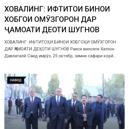
ХОВАЛИНГ: ИФТИТОҲИ БИНОИ
ХОБГОҲИ ОМӮЗГОРОН ДАР
ҶАМОАТИ ДЕҲОТИ ШУГНОВ
ХОВАЛИНГ: ИФТИТОҲИ БИНОИ ХОБГОҲИ ОМӮЗГОРОН
ДАР ҶАМОАТИ ДЕҲОТИ ШУГНОВ Раиси вилояти Хатлон
Давлаталӣ Саид имрӯз, 25 октябр, зимни сафари корӣ…
НАВИД