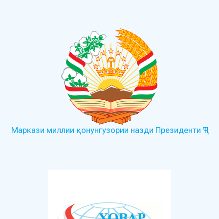
Маркази миллии қонунгузории назди Президенти ҶТ