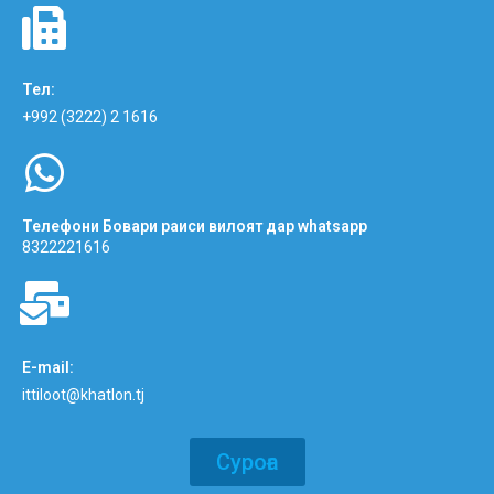
Тел:
+992 (3222) 2 1616
Телефони Бовари раиси вилоят дар whatsapp
8322221616
E-mail:
ittiloot@khatlon.tj
Суроға