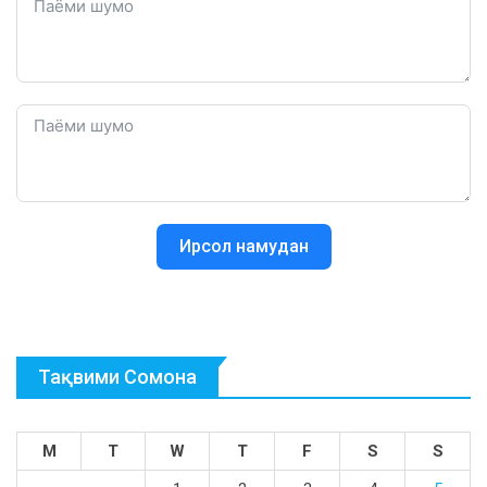
Ирсол намудан
Тақвими Сомона
M
T
W
T
F
S
S