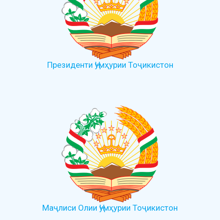
Президенти Ҷумҳурии Тоҷикистон
Маҷлиси Олии Ҷумҳурии Тоҷикистон