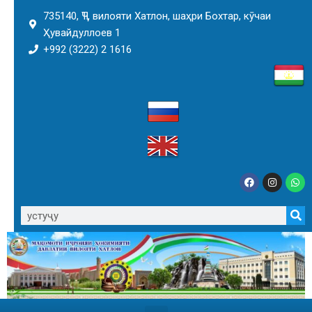
735140, ҶТ, вилояти Хатлон, шаҳри Бохтар, кӯчаи
Ҳувайдуллоев 1
+992 (3222) 2 1616