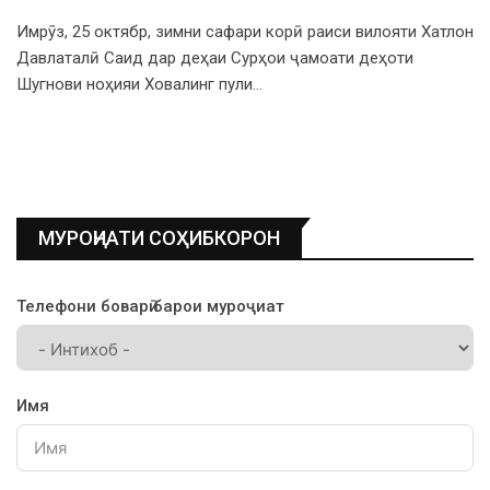
Имрӯз, 25 октябр, зимни сафари корӣ раиси вилояти Хатлон
Давлаталӣ Саид дар деҳаи Сурҳои ҷамоати деҳоти
Шугнови ноҳияи Ховалинг пули…
МУРОҶИАТИ СОҲИБКОРОН
Телефони боварӣ барои муроҷиат
Имя