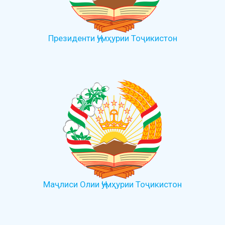
Президенти Ҷумҳурии Тоҷикистон
Маҷлиси Олии Ҷумҳурии Тоҷикистон