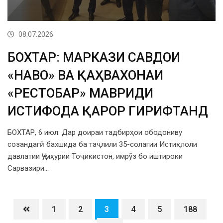
08.07.2026
БОХТАР: МАРКАЗИ САВДОИ
«НАВО» ВА ҚАҲВАХОНАИ
«РЕСТОБАР» МАВРИДИ
ИСТИФОДА ҚАРОР ГИРИФТАНД
БОХТАР, 6 июл. Дар доираи тадбирҳои ободониву
созандагӣ бахшида ба таҷлили 35-солагии Истиқлоли
давлатии Ҷумҳурии Тоҷикистон, имрӯз бо иштироки
Сарвазири…
1
2
3
4
5
188