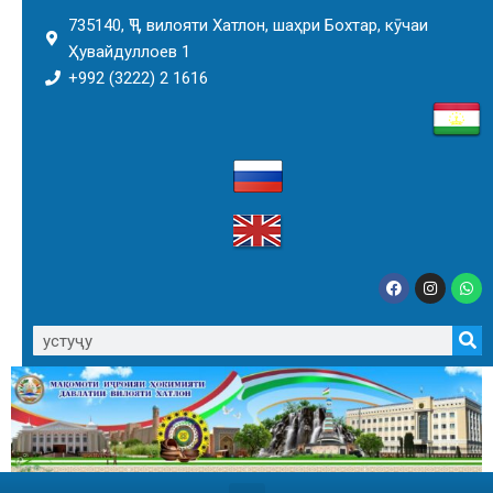
735140, ҶТ, вилояти Хатлон, шаҳри Бохтар, кӯчаи
Ҳувайдуллоев 1
+992 (3222) 2 1616