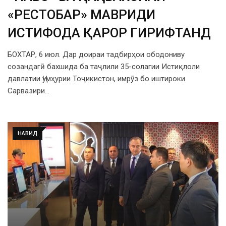
«РЕСТОБАР» МАВРИДИ
ИСТИФОДА ҚАРОР ГИРИФТАНД
БОХТАР, 6 июл. Дар доираи тадбирҳои ободониву
созандагӣ бахшида ба таҷлили 35-солагии Истиқлоли
давлатии Ҷумҳурии Тоҷикистон, имрӯз бо иштироки
Сарвазири…
НАВИД