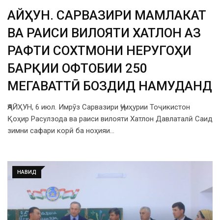
ҶАЙҲУН. САРВАЗИРИ МАМЛАКАТ
ВА РАИСИ ВИЛОЯТИ ХАТЛОН АЗ
РАФТИ СОХТМОНИ НЕРУГОҲИ
БАРҚИИ ОФТОБИИ 250
МЕГАВАТТӢ БОЗДИД НАМУДАНД
ҶАЙҲУН, 6 июл. Имрӯз Сарвазири Ҷумҳурии Тоҷикистон
Қоҳир Расулзода ва раиси вилояти Хатлон Давлаталӣ Саид
зимни сафари корӣ ба ноҳияи…
НАВИД