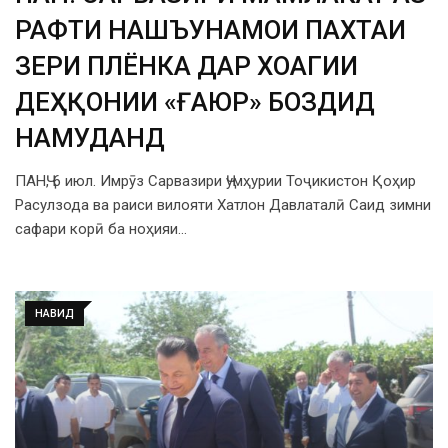
РАФТИ НАШЪУНАМОИ ПАХТАИ
ЗЕРИ ПЛЁНКА ДАР ХОҶАГИИ
ДЕҲҚОНИИ «ҒАЮР» БОЗДИД
НАМУДАНД
ПАНҶ, 6 июл. Имрӯз Сарвазири Ҷумҳурии Тоҷикистон Қоҳир
Расулзода ва раиси вилояти Хатлон Давлаталӣ Саид зимни
сафари корӣ ба ноҳияи…
НАВИД