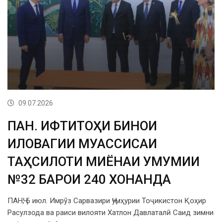
09.07.2026
ПАНҶ. ИФТИТОҲИ БИНОИ
ИЛОВАГИИ МУАССИСАИ
ТАҲСИЛОТИ МИЁНАИ УМУМИИ
№32 БАРОИ 240 ХОНАНДА
ПАНҶ, 6 июл. Имрӯз Сарвазири Ҷумҳурии Тоҷикистон Қоҳир
Расулзода ва раиси вилояти Хатлон Давлаталӣ Саид зимни