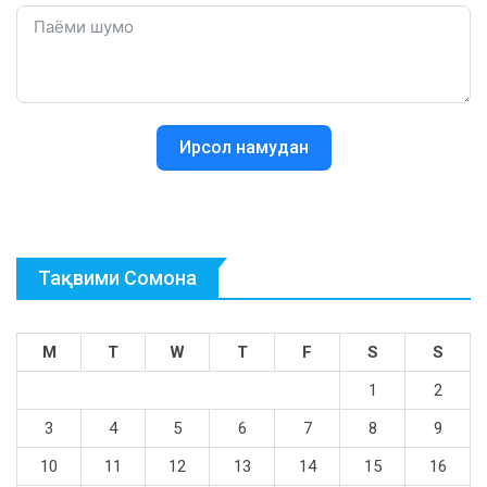
Ирсол намудан
Тақвими Сомона
M
T
W
T
F
S
S
1
2
3
4
5
6
7
8
9
10
11
12
13
14
15
16