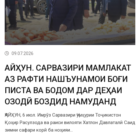
09.07.2026
ҶАЙҲУН. САРВАЗИРИ МАМЛАКАТ
АЗ РАФТИ НАШЪУНАМОИ БОҒИ
ПИСТА ВА БОДОМ ДАР ДЕҲАИ
ОЗОДӢ БОЗДИД НАМУДАНД
ҶАЙҲУН, 6 июл. Имрӯз Сарвазири Ҷумҳурии Тоҷикистон
Қоҳир Расулзода ва раиси вилояти Хатлон Давлаталӣ Саид
зимни сафари корӣ ба ноҳияи…