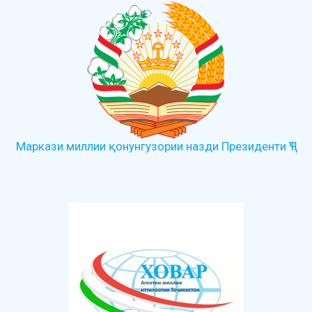
Маркази миллии қонунгузории назди Президенти ҶТ