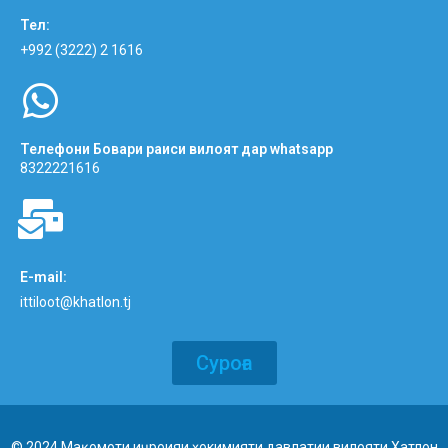
Тел:
+992 (3222) 2 1616
Телефони Бовари раиси вилоят дар whatsapp
8322221616
E-mail:
ittiloot@khatlon.tj
Суроға
© 2024 Мақомоти иҷроияи ҳокимияти давлатии вилояти Хатлон