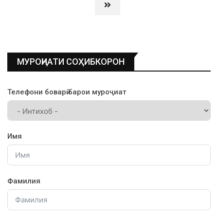
МУРОҶИАТИ СОҲИБКОРОН
Телефони боварӣ барои муроҷиат
Имя
Фамилия