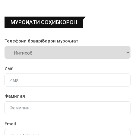
МУРОҶИАТИ СОҲИБКОРОН
Телефони боварӣ барои муроҷиат
Имя
Фамилия
Email