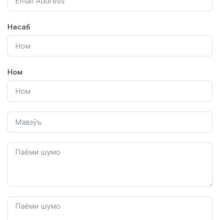
Насаб
Ном