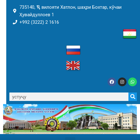
735140, ҶТ, вилояти Хатлон, шаҳри Бохтар, кӯчаи
Ҳувайдуллоев 1
+992 (3222) 2 1616