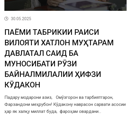
30.05.2025
ПАЁМИ ТАБРИКИИ РАИСИ
ВИЛОЯТИ ХАТЛОН МУҲТАРАМ
ДАВЛАТАЛӢ САИД БА
МУНОСИБАТИ РӮЗИ
БАЙНАЛМИЛАЛИИ ҲИФЗИ
КӮДАКОН
Падару модарони азиз, Омӯзгорон ва тарбиятгарон,
Фарзандони меҳрубон! Кӯдакону наврасон сарвати асосии
ҳар як халқу миллат буда, фароҳам овардани…