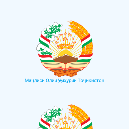
Маҷлиси Олии Ҷумҳурии Тоҷикистон