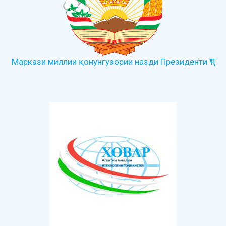
Маркази миллии қонунгузории назди Президенти ҶТ