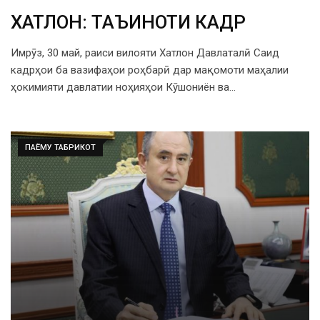
ХАТЛОН: ТАЪИНОТИ КАДРӢ
Имрӯз, 30 май, раиси вилояти Хатлон Давлаталӣ Саид
кадрҳои ба вазифаҳои роҳбарӣ дар мақомоти маҳалии
ҳокимияти давлатии ноҳияҳои Кӯшониён ва…
ПАЁМУ ТАБРИКОТ