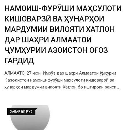
НАМОИШ-ФУРӮШИ МАҲСУЛОТИ
КИШОВАРЗӢ ВА ҲУНАРҲОИ
МАРДУМИИ ВИЛОЯТИ ХАТЛОН
ДАР ШАҲРИ АЛМААТОИ
ҶУМҲУРИИ ҚАЗОҚИСТОН ОҒОЗ
ГАРДИД
АЛМААТО, 27 июн. Имрӯз дар шаҳри Алмаатои Ҷумҳурии
Қазоқистон намоиш-фурӯши маҳсулоти кишоварзӣ ва
ҳунарҳои мардумии вилояти Хатлон бо иштироки раиси…
ХАБАРҲОИ РӮЗ