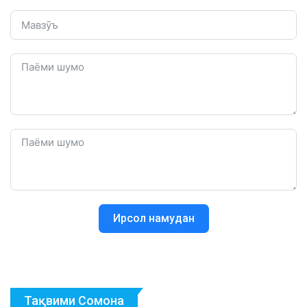
Ирсол намудан
Тақвими Сомона