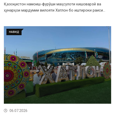
Қазоқистон намоиш-фурӯши маҳсулоти кишоварзӣ ва
ҳунарҳои мардумии вилояти Хатлон бо иштироки раиси…
НАВИД
06.07.2026