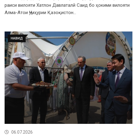
раиси вилояти Хатлон Давлаталӣ Саид бо ҳокими вилояти
Алма-Атои Ҷумҳурии Қазоқистон…
НАВИД
06.07.2026