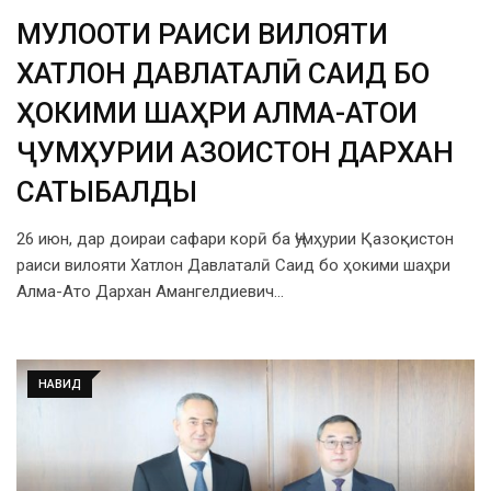
МУЛОҚОТИ РАИСИ ВИЛОЯТИ
ХАТЛОН ДАВЛАТАЛӢ САИД БО
ҲОКИМИ ШАҲРИ АЛМА-АТОИ
ҶУМҲУРИИ ҚАЗОҚИСТОН ДАРХАН
САТЫБАЛДЫ
26 июн, дар доираи сафари корӣ ба Ҷумҳурии Қазоқистон
раиси вилояти Хатлон Давлаталӣ Саид бо ҳокими шаҳри
Алма-Ато Дархан Амангелдиевич…
НАВИД