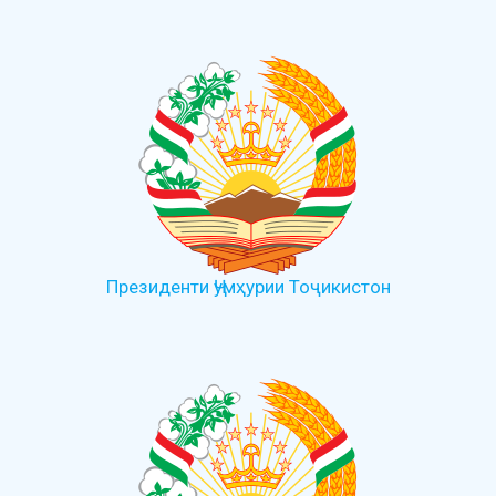
Президенти Ҷумҳурии Тоҷикистон