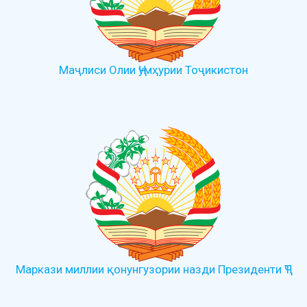
Маҷлиси Олии Ҷумҳурии Тоҷикистон
Маркази миллии қонунгузории назди Президенти ҶТ