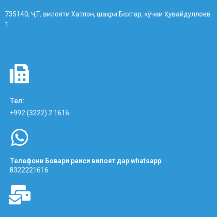
735140, ҶТ, вилояти Хатлон, шаҳри Бохтар, кӯчаи Ҳувайдуллоев
1
Тел:
+992 (3222) 2 1616
Телефони Бовари раиси вилоят дар whatsapp
8322221616