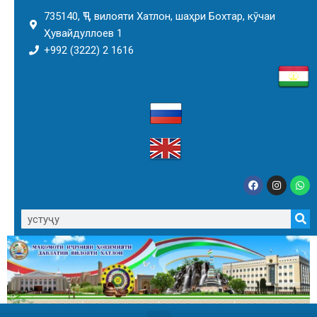
735140, ҶТ, вилояти Хатлон, шаҳри Бохтар, кӯчаи
Ҳувайдуллоев 1
+992 (3222) 2 1616