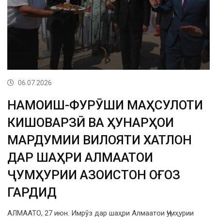
06.07.2026
НАМОИШ-ФУРӮШИ МАҲСУЛОТИ
КИШОВАРЗӢ ВА ҲУНАРҲОИ
МАРДУМИИ ВИЛОЯТИ ХАТЛОН
ДАР ШАҲРИ АЛМААТОИ
ҶУМҲУРИИ ҚАЗОҚИСТОН ОҒОЗ
ГАРДИД
АЛМААТО, 27 июн. Имрӯз дар шаҳри Алмаатои Ҷумҳурии