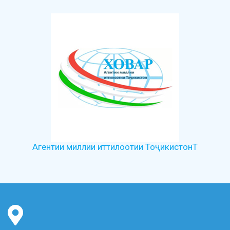
Агентии миллии иттилоотии ТоҷикистонТ