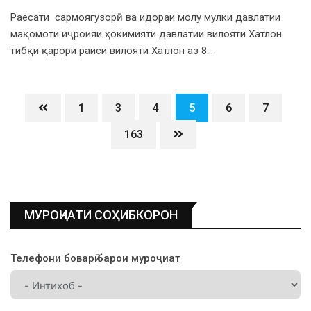
Раёсати сармоягузорӣ ва идораи молу мулки давлатии
мақомоти иҷроияи ҳокимияти давлатии вилояти Хатлон
тибқи қарори раиси вилояти Хатлон аз 8…
1
3
4
5
6
7
163
МУРОҶИАТИ СОҲИБКОРОН
Телефони боварӣ барои муроҷиат