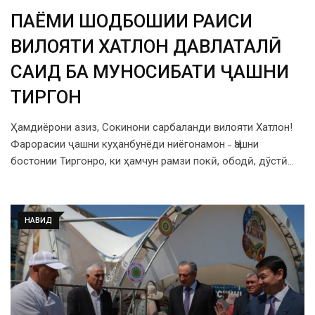
ПАЁМИ ШОДБОШИИ РАИСИ
ВИЛОЯТИ ХАТЛОН ДАВЛАТАЛӢ
САИД БА МУНОСИБАТИ ҶАШНИ
ТИРГОН
Ҳамдиёрони азиз, Сокинони сарбаланди вилояти Хатлон!
Фарорасии ҷашни куҳанбунёди ниёгонамон ˗ Ҷашни
бостонии Тиргонро, ки ҳамчун рамзи покӣ, ободӣ, дӯстӣ…
НАВИД