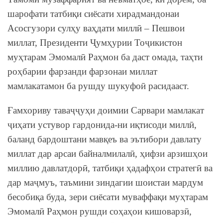
шарофати татбиқи сиёсати хирадмандонаи
Асосгузори сулҳу ваҳдати миллӣ – Пешвои
миллат, Президенти Ҷумҳурии Тоҷикистон
муҳтарам Эмомалӣ Раҳмон ба даст омада, таҳти
роҳбарии фарзанди фарзонаи миллат
мамлакатамон ба рушду шукуфоӣ расидааст.
Ғамхориву таваҷҷуҳи доимии Сарвари мамлакат
ҷиҳати устувор гардонида-ни иқтисоди миллӣ,
баланд бардоштани мавқеъ ва эътибори давлату
миллат дар арсаи байналмилалӣ, ҳифзи арзишҳои
миллию давлатдорӣ, татбиқи ҳадафҳои стратегӣ ва
дар маҷмуъ, таъмини зиндагии шоистаи мардум
бесобиқа буда, зери сиёсати муваффақи муҳтарам
Эмомалӣ Раҳмон рушди соҳаҳои кишоварзӣ,