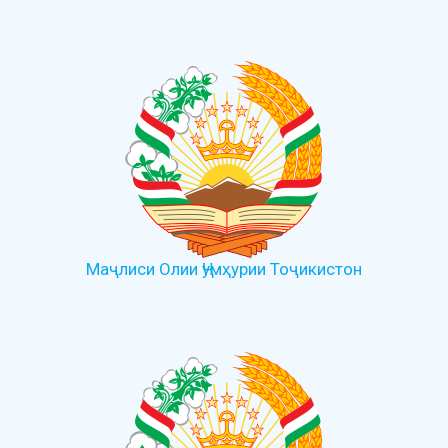
Маҷлиси Олии Ҷумҳурии Тоҷикистон