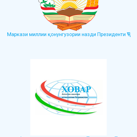
Маркази миллии қонунгузории назди Президенти ҶТ