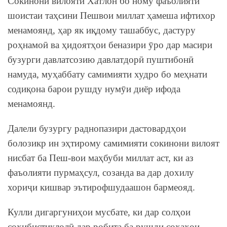
Сокинони вилояти Хатлон бо ному фаъолияти
шоистаи таҳсини Пешвои миллат ҳамеша ифтихор
менамоянд, ҳар як иқдому ташаббус, дастуру
роҳнамоӣ ва ҳидоятҳои беназири ӯро дар масири
бузурги давлатсозию давлатдорӣ пуштибонӣ
намуда, муҳаббату самимияти худро бо меҳнати
содиқона барои рушду нумӯи диёр ифода
менамоянд.
Далели бузургу раднопазири дастовардҳои
болозикр ин эҳтирому самимияти сокинони вилоят
нисбат ба Пеш-вои маҳбуби миллат аст, ки аз
фаъолияти пурмаҳсул, созанда ва дар дохилу
хориҷи кишвар эътирофшудаашон бармеояд.
Кулли дигаргуниҳои мусбате, ки дар солҳои
соҳибистиқлолӣ дар робита ба рушди соҳаҳои