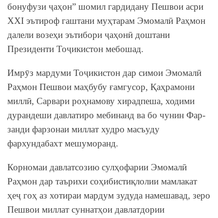
бонуфузи ҷаҳон” шомил гардидану Пешвои асри
XXI эътироф гаштани муҳтарам Эмомалӣ Раҳмон
далели возеҳи эътибори ҷаҳонӣ доштани
Президенти Тоҷикистон мебошад.
Имрӯз мардуми Тоҷикистон дар симои Эмомалӣ
Раҳмон Пешвои маҳбубу ғамгусор, Қаҳрамони
миллӣ, Сарвари роҳнамову хирадпеша, ходими
дурандеши давлатиро мебинанд ва бо чунин Фар-
занди фарзонаи миллат худро масъуду
фархундабахт мешуморанд.
Корномаи давлатсозию сулҳофарии Эмомалӣ
Раҳмон дар таърихи соҳибистиқлолии мамлакат
ҳеҷ гоҳ аз хотираи мардум зудуда намешавад, зеро
Пешвои миллат суннатҳои давлатдории