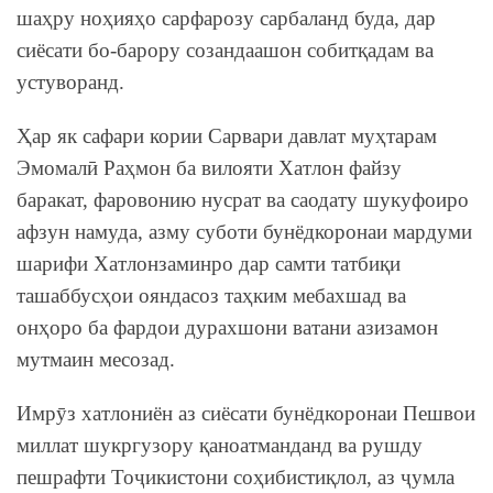
шаҳру ноҳияҳо сарфарозу сарбаланд буда, дар
сиёсати бо-барору созандаашон собитқадам ва
устуворанд.
Ҳар як сафари кории Сарвари давлат муҳтарам
Эмомалӣ Раҳмон ба вилояти Хатлон файзу
баракат, фаровонию нусрат ва саодату шукуфоиро
афзун намуда, азму суботи бунёдкоронаи мардуми
шарифи Хатлонзаминро дар самти татбиқи
ташаббусҳои ояндасоз таҳким мебахшад ва
онҳоро ба фардои дурахшони ватани азизамон
мутмаин месозад.
Имрӯз хатлониён аз сиёсати бунёдкоронаи Пешвои
миллат шукргузору қаноатманданд ва рушду
пешрафти Тоҷикистони соҳибистиқлол, аз ҷумла