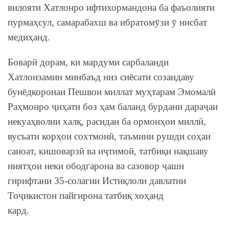
вилояти Хатлонро ифтихормандона ба фаъолияти
пурмаҳсул, самарабахш ва ибратомӯзи ӯ нисбат
медиҳанд.
Боварӣ дорам, ки мардуми сарбаланди
Хатлонзамин минбаъд низ сиёсати созандаву
бунёдкоронаи Пешвои миллат муҳтарам Эмомалӣ
Раҳмонро ҷиҳати боз ҳам баланд бурдани дараҷаи
некуаҳволии халқ, расидан ба ормонҳои миллӣ,
вусъати корҳои сохтмонӣ, таъмини рушди соҳаи
саноат, кишоварзӣ ва иҷтимоӣ, татбиқи нақшаву
ниятҳои неки ободгарона ва сазовор ҷашн
гирифтани 35-солагии Истиқлоли давлатии
Тоҷикистон пайгирона татбиқ хоҳанд
кард.