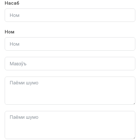
Насаб
Ном