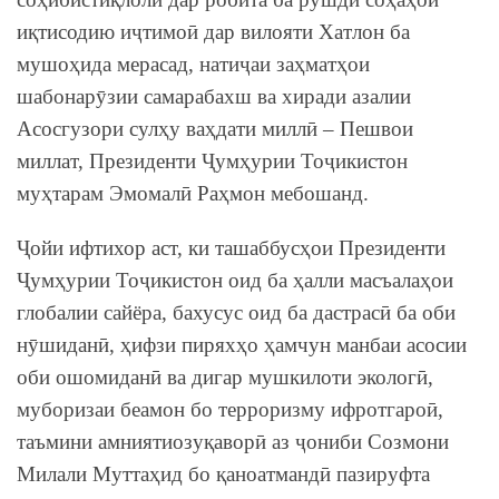
иқтисодию иҷтимоӣ дар вилояти Хатлон ба
мушоҳида мерасад, натиҷаи заҳматҳои
шабонарӯзии самарабахш ва хиради азалии
Асосгузори сулҳу ваҳдати миллӣ – Пешвои
миллат, Президенти Ҷумҳурии Тоҷикистон
муҳтарам Эмомалӣ Раҳмон мебошанд.
Ҷойи ифтихор аст, ки ташаббусҳои Президенти
Ҷумҳурии Тоҷикистон оид ба ҳалли масъалаҳои
глобалии сайёра, бахусус оид ба дастрасӣ ба оби
нӯшиданӣ, ҳифзи пиряхҳо ҳамчун манбаи асосии
оби ошомиданӣ ва дигар мушкилоти экологӣ,
муборизаи беамон бо терроризму ифротгароӣ,
таъмини амниятиозуқаворӣ аз ҷониби Созмони
Милали Муттаҳид бо қаноатмандӣ пазируфта