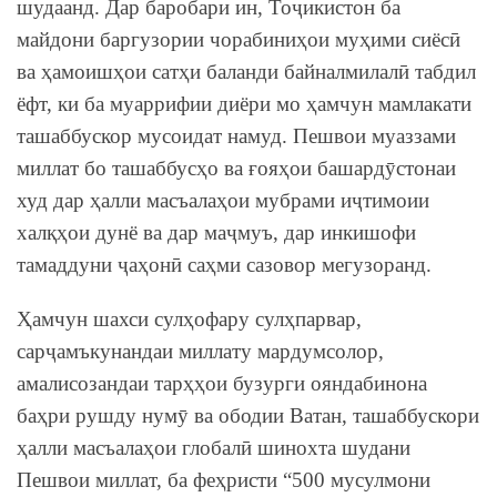
шудаанд. Дар баробари ин, Тоҷикистон ба
майдони баргузории чорабиниҳои муҳими сиёсӣ
ва ҳамоишҳои сатҳи баланди байналмилалӣ табдил
ёфт, ки ба муаррифии диёри мо ҳамчун мамлакати
ташаббускор мусоидат намуд. Пешвои муаззами
миллат бо ташаббусҳо ва ғояҳои башардӯстонаи
худ дар ҳалли масъалаҳои мубрами иҷтимоии
халқҳои дунё ва дар маҷмуъ, дар инкишофи
тамаддуни ҷаҳонӣ саҳми сазовор мегузоранд.
Ҳамчун шахси сулҳофару сулҳпарвар,
сарҷамъкунандаи миллату мардумсолор,
амалисозандаи тарҳҳои бузурги ояндабинона
баҳри рушду нумӯ ва ободии Ватан, ташаббускори
ҳалли масъалаҳои глобалӣ шинохта шудани
Пешвои миллат, ба феҳристи “500 мусулмони