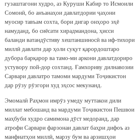
гузаштагони худро, аз Куруши Кабир то Исмоили
Сомонӣ, бо анъанаҳои давлатдории ҷаҳони
муосир тавъам сохта, бори дигар онҳоро эҳё
намуданд, бо сиёсати хирадмандона, ҳисси
баланди ватандӯстиву хештаншиносӣ ва иф-тихори
миллӣ давлати дар ҳоли суқут қарордоштаро
дубора барқарор ва тамо-ми аркони давлатдориро
устувору пой-дор сохтанд. Ғамхориву дилнавозии
Сарвари давлатро тамоми мардуми Тоҷикистон
дар рӯзу рӯзгори худ эҳсос мекунанд.
Эмомалӣ Раҳмон имрӯз умеду муттакои дили
миллат мебошанд ва мардуми Тоҷикистон Пешвои
маҳбуби худро самимона дӯст медоранд, дар
атрофи Сарвари фарзонаи давлат баҳри дифоъ аз
манфиатҳои миллӣ, марзу бум ва арзишҳои