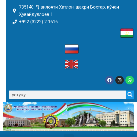
735140, ҶТ, вилояти Хатлон, шаҳри Бохтар, кӯчаи
Ҳувайдуллоев 1
+992 (3222) 2 1616