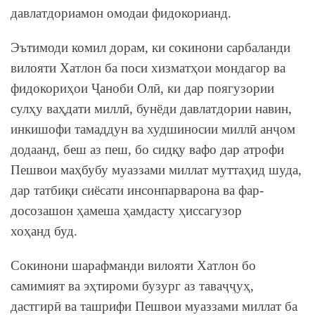
давлатдориамон омодаи фидокорианд.
Эътимоди комил дорам, ки сокинони сарбаланди
вилояти Хатлон ба поси хизматҳои мондагор ва
фидокориҳои Ҷаноби Олӣ, ки дар поягузории
сулҳу ваҳдати миллӣ, бунёди давлатдории навин,
инкишофи тамаддун ва худшиносии миллӣ анҷом
додаанд, беш аз пеш, бо сидқу вафо дар атрофи
Пешвои маҳбубу муаззами миллат муттаҳид шуда,
дар татбиқи сиёсати инсонпарварона ва фар-
досозашон ҳамеша ҳамдасту ҳиссагузор
хоҳанд буд.
Сокинони шарафманди вилояти Хатлон бо
самимият ва эҳтироми бузург аз таваҷҷуҳ,
дастгирӣ ва ташрифи Пешвои муаззами миллат ба