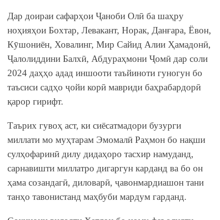
Дар доираи сафарҳои Ҷаноби Олӣ ба шаҳру
ноҳияҳои Бохтар, Левакант, Норак, Данғара, Ёвон,
Кӯшониён, Ховалинг, Мир Сайид Алии Ҳамадонӣ,
Ҷалолиддини Балхӣ, Абдураҳмони Ҷомӣ дар соли
2024 даҳҳо адад иншооти таъйиноти гуногун бо
таъсиси садҳо ҷойи корӣ мавриди баҳрабардорӣ
қарор гирифт.
Таърих гувоҳ аст, ки сиёсатмадори бузурги
миллати мо муҳтарам Эмомалӣ Раҳмон бо нақши
сулҳофаринӣ дилу дидаҳоро тасхир намуданд,
сарнавишти миллатро дигаргун карданд ва бо он
ҳама созандагӣ, диловарӣ, ҷавонмардиашон тани
танҳо тавонистанд маҳбуби мардум гарданд.