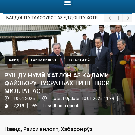
БАРДОШТУ ТААССУРОТ АЗ ЁДДОШТУ ХОТИРОТ.
РАИСИ ВИЛОЯТИ ХАТЛОН АЗ ҶАРАЁНИ СОХТМОНИ МУАССИСАИ ТАЪЛИМӢ ВА МАРКАЗИ ХИЗМАТРАСОНӢ ДАР НОҲИЯИ ВАХШ БОЗДИД НАМУДАНД
НАВИД
РАИСИ ВИЛОЯТ
ХАБАРҲОИ РӮЗ
РУШДУ НУМӮИ ХАТЛОН АЗ ҚАДАМИ
ФАЙЗБОРУ НУСРАТБАХШИ ПЕШВОИ
МИЛЛАТ АСТ
10.01.2025
Latest Update: 10.01.2025 11:39
2,219
Less than a minute
Навид
,
Раиси вилоят
,
Хабарҳои рӯз