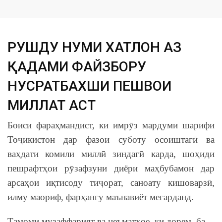
РУШДУ НУМӮИ ХАТЛОН АЗ
ҚАДАМИ ФАЙЗБОРУ
НУСРАТБАХШИ ПЕШВОИ
МИЛЛАТ АСТ
Боиси фараҳмандист, ки имрӯз мардуми шарифи
Тоҷикистон дар фазои суботу осоиштагӣ ва
ваҳдати комили миллӣ зиндагӣ карда, шоҳиди
пешрафтҳои рӯзафзуни диёри маҳбубамон дар
арсаҳои иқтисоду тиҷорат, саноату кишоварзӣ,
илму маориф, фарҳангу маънавиёт мегарданд.
Тамоми музаффарият ва неъматҳое, ки дорем, ба