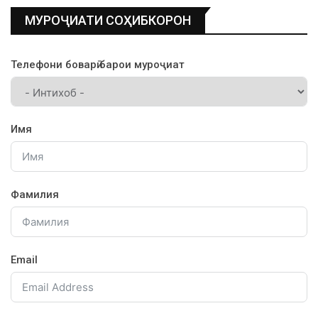
МУРОҶИАТИ СОҲИБКОРОН
Телефони боварӣ барои муроҷиат
Имя
Фамилия
Email