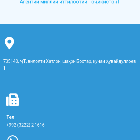
Агентии миллии иттилоотии ТоҷикистонТ
735140, ҶТ, вилояти Хатлон, шаҳри Бохтар, кӯчаи Ҳувайдуллоев
1
Тел:
+992 (3222) 2 1616