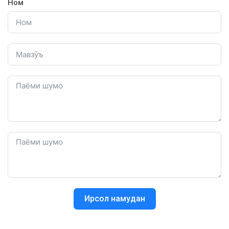
Ном
Ирсол намудан