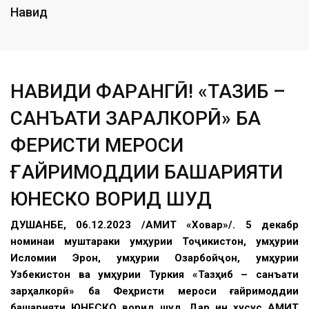
Навид
НАВИДИ ФАРҲАНГӢ! «ТАЗҲИБ –
САНЪАТИ ЗАРҲАЛКОРӢ» БА
ФЕҲРИСТИ МЕРОСИ
ҒАЙРИМОДДИИ БАШАРИЯТИ
ЮНЕСКО ВОРИД ШУД
ДУШАНБЕ, 06.12.2023 /АМИТ «Ховар»/. 5 декабр
номинаи муштараки Ҷумҳурии Тоҷикистон, Ҷумҳурии
Исломии Эрон, Ҷумҳурии Озарбойҷон, Ҷумҳурии
Узбекистон ва Ҷумҳурии Туркия «Тазҳиб – санъати
зарҳалкорӣ» ба Феҳристи мероси ғайримоддии
башарияти ЮНЕСКО ворид шуд. Дар ин хусус АМИТ