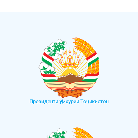
Президенти Ҷумҳурии Тоҷикистон