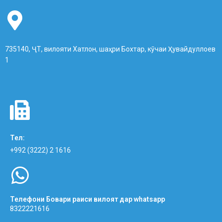
735140, ҶТ, вилояти Хатлон, шаҳри Бохтар, кӯчаи Ҳувайдуллоев
1
Тел:
+992 (3222) 2 1616
Телефони Бовари раиси вилоят дар whatsapp
8322221616