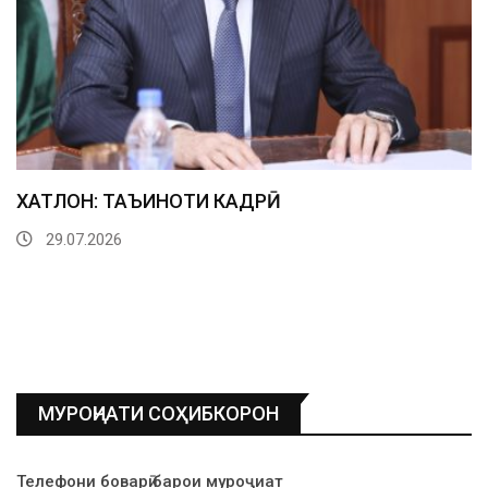
БАРДОШТУ ТААССУРОТ АЗ ЁДДОШТУ
ХОТИРОТ.
21.07.2026
МУРОҶИАТИ СОҲИБКОРОН
Телефони боварӣ барои муроҷиат