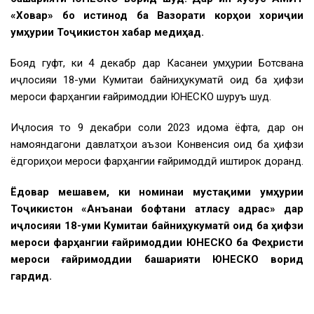
«Ховар» бо истинод ба Вазорати корҳои хориҷии
Ҷумҳурии Тоҷикистон хабар медиҳад.
Бояд гуфт, ки 4 декабр дар Касанеи Ҷумҳурии Ботсвана
иҷлосияи 18-уми Кумитаи байниҳукуматӣ оид ба ҳифзи
мероси фарҳангии ғайримоддии ЮНЕСКО шуруъ шуд.
Иҷлосия то 9 декабри соли 2023 идома ёфта, дар он
намояндагони давлатҳои аъзои Конвенсия оид ба ҳифзи
ёдгориҳои мероси фарҳангии ғайримоддӣ иштирок доранд.
Ёдовар мешавем, ки номинаи мустақими Ҷумҳурии
Тоҷикистон «Анъанаи бофтани атласу адрас» дар
иҷлосияи 18-уми Кумитаи байниҳукуматӣ оид ба ҳифзи
мероси фарҳангии ғайримоддии ЮНЕСКО ба Феҳристи
мероси ғайримоддии башарияти ЮНЕСКО ворид
гардид.