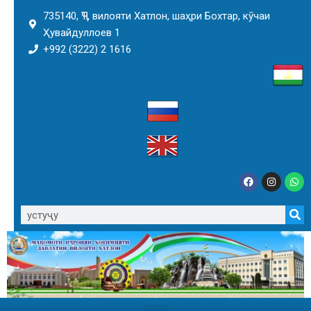
735140, ҶТ, вилояти Хатлон, шаҳри Бохтар, кӯчаи
Ҳувайдуллоев 1
+992 (3222) 2 1616