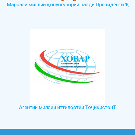
Маркази миллии қонунгузории назди Президенти ҶТ
Агентии миллии иттилоотии ТоҷикистонТ