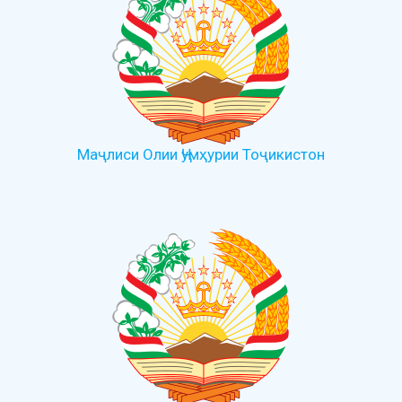
Маҷлиси Олии Ҷумҳурии Тоҷикистон