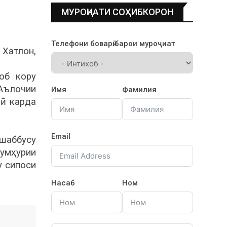
МУРОҶИАТИ СОҲИБКОРОН
Телефони боварӣ барои муроҷиат
 Хатлон,
об кору
Аълочии
Имя
Фамилия
нӣ карда
Email
ашаббусу
Ҷумҳурии
у сипоси
Насаб
Ном