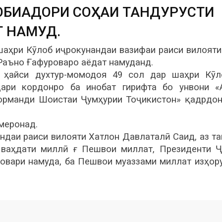
ОБИҚАДОРИ СОҲАИ ТАНДУРУСТИ
Т НАМУД.
 шаҳри Кӯлоб иҷрокунандаи вазифаи раиси вилояти
Раъно Ғафуроваро аёдат намуданд.
 ҳайси духтур-момодоя 49 сол дар шаҳри Кӯл
дари кордонро ба инобат гирифта бо унвони «
Корманди Шоистаи Ҷумҳурии Тоҷикистон» қадрдо
меронад.
ндаи раиси вилояти Хатлон Давлаталӣ Саид, аз т
у ваҳдати миллӣ ғ Пешвои миллат, Президенти 
вари намуда, ба Пешвои муаззами миллат изҳор