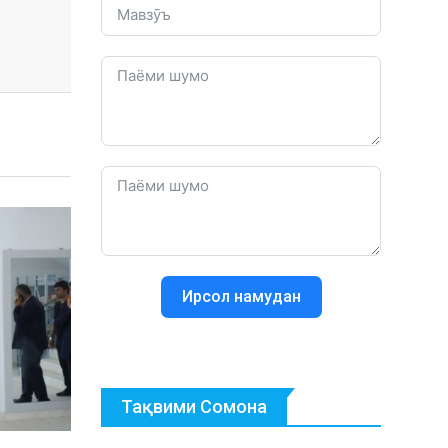
Ирсол намудан
Тақвими Сомона