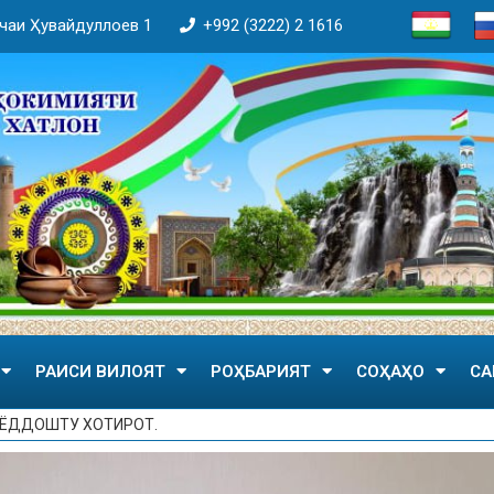
кӯчаи Ҳувайдуллоев 1
+992 (3222) 2 1616
РАИСИ ВИЛОЯТ
РОҲБАРИЯТ
СОҲАҲО
СА
 ЁДДОШТУ ХОТИРОТ.