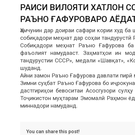
РАИСИ ВИЛОЯТИ ХАТЛОН С
РАЪНО ҒАФУРОВАРО АЁДА
Ҳамчунин дар доираи сафари кории худ ба
собиқадори меҳнат дар соҳаи тандурустӣ 
Собиқадори меҳнат Раъно Ғафурова ба
фаъолият намудааст. Заҳматҳои ин мо
тандурустии СССР», медали «Шавқат», «
шуданд.
Айни замон Раъно Ғафурова давлати пирӣ 
Зимни суҳбат Раъно Ғафурова бо иҷрокуна
дастгириҳои бевоситаи Асосгузори сулҳ
Тоҷикистон муҳтарам Эмомалӣ Раҳмон ёдо
миннадори намуданд.
You can share this post!