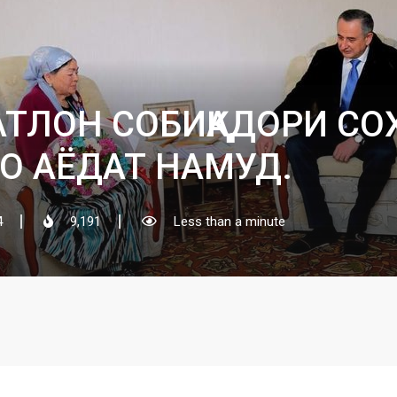
АТЛОН СОБИҚАДОРИ СО
О АЁДАТ НАМУД.
4
9,191
Less than a minute