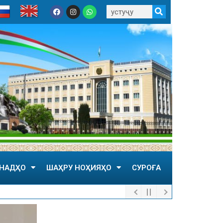
НАДҲО
ШАҲРУ НОҲИЯҲО
СУРОҒА