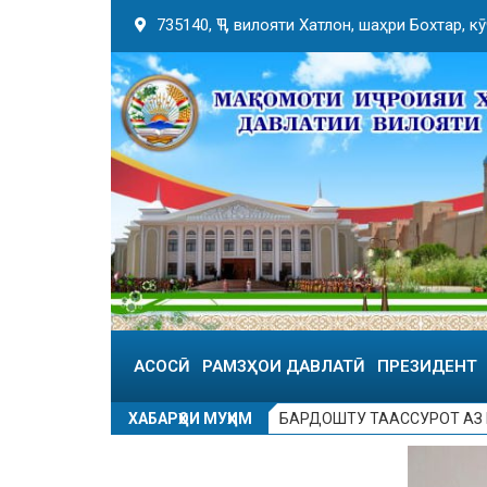
735140, ҶТ, вилояти Хатлон, шаҳри Бохтар, 
АСОСӢ
РАМЗҲОИ ДАВЛАТӢ
ПРЕЗИДЕНТ
ХАБАРҲОИ МУҲИМ
БАРДОШТУ ТААССУРОТ АЗ