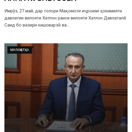
Имрӯз, 27 май, дар толори Мақомоти иҷроияи ҳокимияти
давлатии вилояти Хатлон раиси вилояти Хатлон Давлаталӣ
Саид бо вазири кишоварзӣ ва…
МУЛОҚОТҲО