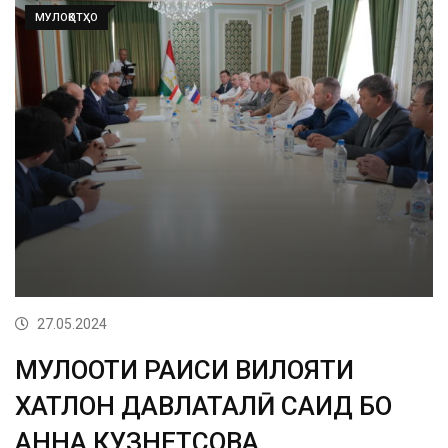
МУЛОҚОТҲО
27.05.2024
МУЛОҚОТИ РАИСИ ВИЛОЯТИ
ХАТЛОН ДАВЛАТАЛӢ САИД БО
АННА КУЗНЕТСОВА