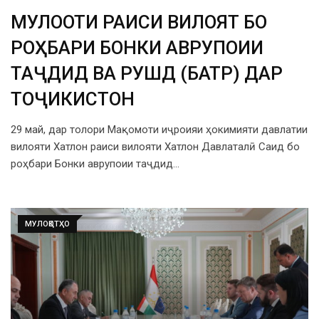
МУЛОҚОТИ РАИСИ ВИЛОЯТ БО
РОҲБАРИ БОНКИ АВРУПОИИ
ТАҶДИД ВА РУШД (БАТР) ДАР
ТОҶИКИСТОН
29 май, дар толори Мақомоти иҷроияи ҳокимияти давлатии
вилояти Хатлон раиси вилояти Хатлон Давлаталӣ Саид бо
роҳбари Бонки аврупоии таҷдид…
МУЛОҚОТҲО