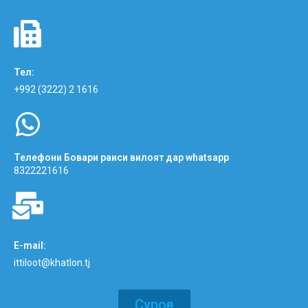
Тел:
+992 (3222) 2 1616
Телефони Бовари раиси вилоят дар whatsapp
8322221616
E-mail:
ittiloot@khatlon.tj
Суроға