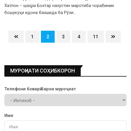
Хатлон – шаҳри Бохтар нахустин маротиба чорабинии
бошукуҳи идона бахшида ба Рӯзи…
1
2
3
4
11
МУРОҶИАТИ СОҲИБКОРОН
Телефони боварӣ барои муроҷиат
Имя