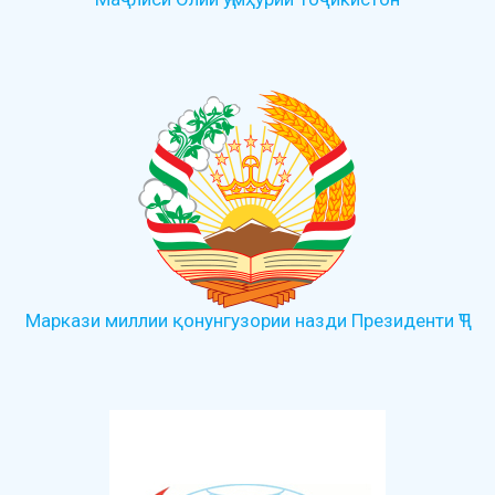
Маркази миллии қонунгузории назди Президенти ҶТ