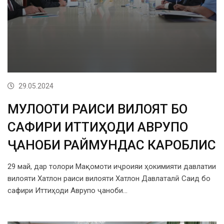
29.05.2024
МУЛОҚОТИ РАИСИ ВИЛОЯТ БО
САФИРИ ИТТИҲОДИ АВРУПО
ҶАНОБИ РАЙМУНДАС КАРОБЛИС
29 май, дар толори Мақомоти иҷроияи ҳокимияти давлатии
вилояти Хатлон раиси вилояти Хатлон Давлаталӣ Саид бо
сафири Иттиҳоди Аврупо ҷаноби…