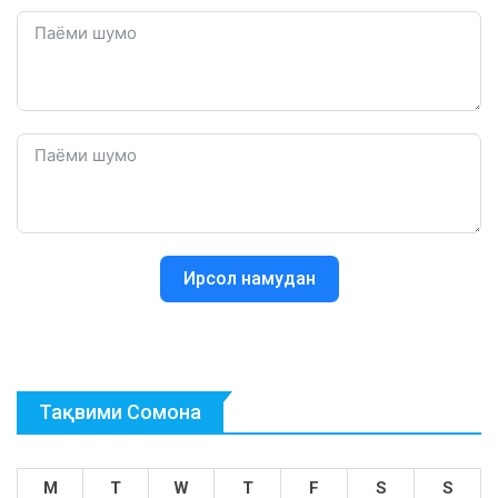
Ирсол намудан
Тақвими Сомона
M
T
W
T
F
S
S