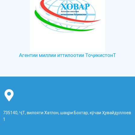
Агентии миллии иттилоотии ТоҷикистонТ
735140, ҶТ, вилояти Хатлон, шаҳри Бохтар, кӯчаи Ҳувайдуллоев
1