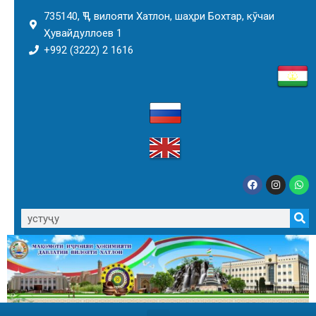
735140, ҶТ, вилояти Хатлон, шаҳри Бохтар, кӯчаи
Ҳувайдуллоев 1
+992 (3222) 2 1616