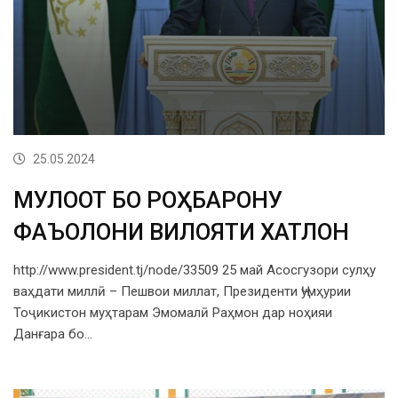
25.05.2024
МУЛОҚОТ БО РОҲБАРОНУ
ФАЪОЛОНИ ВИЛОЯТИ ХАТЛОН
http://www.president.tj/node/33509 25 май Асосгузори сулҳу
ваҳдати миллӣ – Пешвои миллат, Президенти Ҷумҳурии
Тоҷикистон муҳтарам Эмомалӣ Раҳмон дар ноҳияи
Данғара бо…