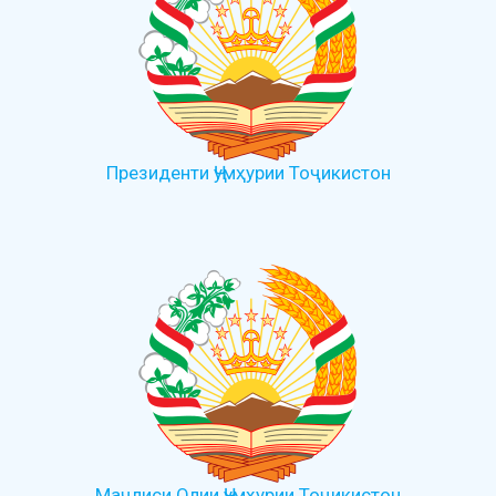
Президенти Ҷумҳурии Тоҷикистон
Маҷлиси Олии Ҷумҳурии Тоҷикистон