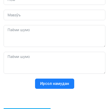
Ирсол намудан