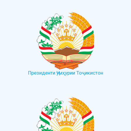
Президенти Ҷумҳурии Тоҷикистон