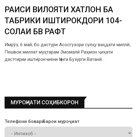
РАИСИ ВИЛОЯТИ ХАТЛОН БА
ТАБРИКИ ИШТИРОКДОРИ 104-
СОЛАИ ҶБВ РАФТ
Имрӯз, 6 май, бо дастури Асосгузори сулҳу ваҳдати миллӣ,
Пешвои миллат муҳтарам Эмомалӣ Раҳмон ҷиҳати
дастгирии иштирокчиёни Ҷанги Бузурги Ватанӣ…
МУРОҶИАТИ СОҲИБКОРОН
Телефони боварӣ барои муроҷиат