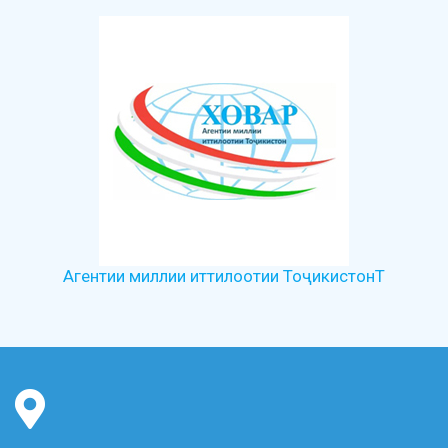
Агентии миллии иттилоотии ТоҷикистонТ