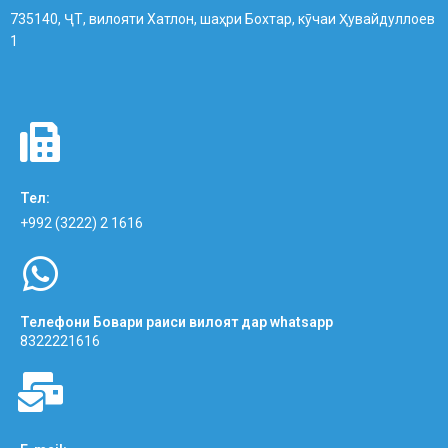
735140, ҶТ, вилояти Хатлон, шаҳри Бохтар, кӯчаи Ҳувайдуллоев
1
Тел:
+992 (3222) 2 1616
Телефони Бовари раиси вилоят дар whatsapp
8322221616