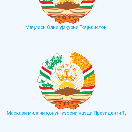
Маҷлиси Олии Ҷумҳурии Тоҷикистон
Маркази миллии қонунгузории назди Президенти ҶТ