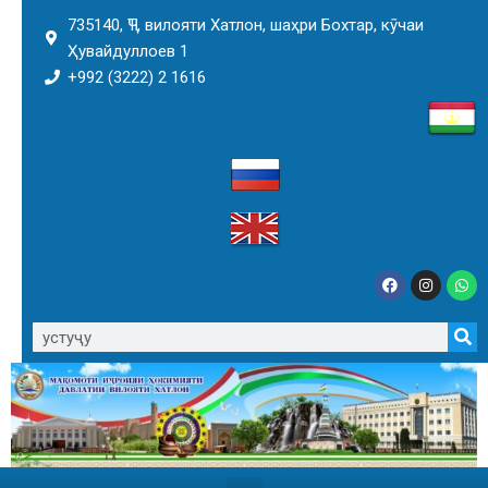
735140, ҶТ, вилояти Хатлон, шаҳри Бохтар, кӯчаи
Ҳувайдуллоев 1
+992 (3222) 2 1616