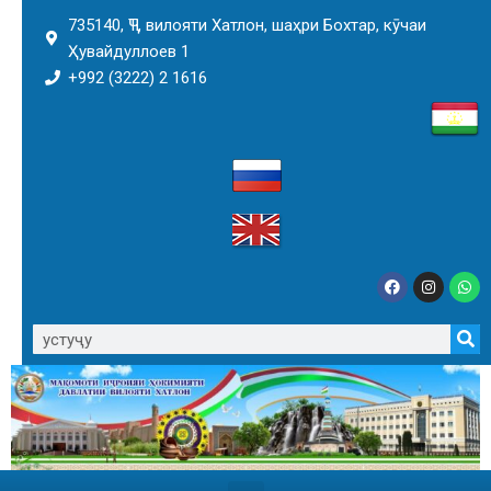
735140, ҶТ, вилояти Хатлон, шаҳри Бохтар, кӯчаи
Ҳувайдуллоев 1
+992 (3222) 2 1616