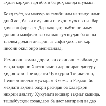
аҳолӣ корҳои тарғиботӣ ба роҳ монда шудааст.
Бояд гуфт, ки манзур аз талаби илм на танҳо илми
динӣ аст, балки омӯзиши илмҳои муосир низ бар
ҳамагон фарз аст. Дар ҳақиқат, омӯзиши илму
дониши манфиатовар ва машғул шудан ба он ва
таълим додани дигарон аз сифатҳоест, ки ҳар
инсони оқил онро меписандад.
Итминони комил дорам, ки сокинони сарбаланду
меҳнатқарини Хатлонзамин дар доираи дастуру
ҳидоятҳои Президенти Ҷумҳурии Тоҷикистон,
Пешвои миллат муҳтарам Эмомалӣ Раҳмон бо
меҳнати аҳлона баҳри расидан ба ҳадафҳои
ниҳоии давлату Ҳукумати кишвар заҳмат кашида,
ташаббусҳои созандаро ба даст мегиранд ва дар