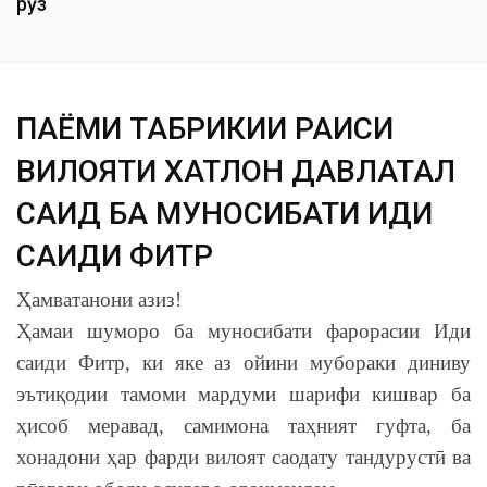
рӯз
ПАЁМИ ТАБРИКИИ РАИСИ
ВИЛОЯТИ ХАТЛОН ДАВЛАТАЛӢ
САИД БА МУНОСИБАТИ ИДИ
САИДИ ФИТР
Ҳамватанони азиз!
Ҳамаи шуморо ба муносибати фарорасии Иди
саиди Фитр, ки яке аз ойини мубораки диниву
эътиқодии тамоми мардуми шарифи кишвар ба
ҳисоб меравад, самимона таҳният гуфта, ба
хонадони ҳар фарди вилоят саодату тандурустӣ ва