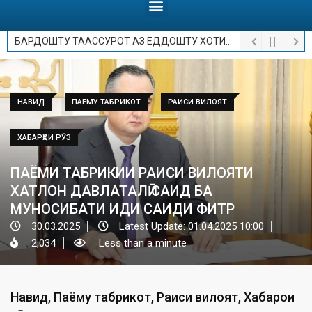
БАРДОШТУ ТААССУРОТ АЗ ЁДДОШТУ ХОТИРОТ.
НАВИД
ПАЁМУ ТАБРИКОТ
РАИСИ ВИЛОЯТ
ХАБАРҲОИ РӮЗ
ПАЁМИ ТАБРИКИИ РАИСИ ВИЛОЯТИ
ХАТЛОН ДАВЛАТАЛӢ САИД БА
МУНОСИБАТИ ИДИ САИДИ ФИТР
30.03.2025
Latest Update: 01.04.2025 10:00
2,034
Less than a minute
Навид
,
Паёму табрикот
,
Раиси вилоят
,
Хабарҳои