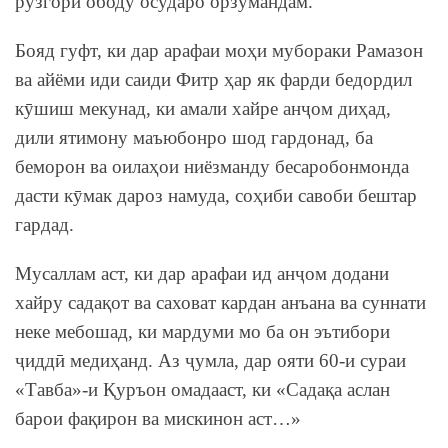
рӯзгори ободу осударо орзумандам.
Бояд гуфт, ки дар арафаи моҳи мубораки Рамазон
ва айёми иди саиди Фитр ҳар як фарди бедордил
кӯшиш мекунад, ки амали хайре анҷом диҳад,
дили ятимону маъюбонро шод гардонад, ба
беморон ва оилаҳои ниёзманду бесаробонмонда
дасти кӯмак дароз намуда, соҳиби савоби бештар
гардад.
Мусаллам аст, ки дар арафаи ид анҷом додани
хайру садақот ва саховат кардан анъана ва суннати
неке мебошад, ки мардуми мо ба он эътибори
ҷиддӣ медиҳанд. Аз ҷумла, дар ояти 60-и сураи
«Тавба»-и Қуръон омадааст, ки «Садақа аслан
барои фақирон ва мискинон аст…»