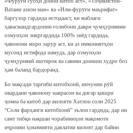
«Фурӯғи субҳи доноӣ китоб аст», «Тоҷикистон-
Ватани азизи ман» ва «Илм-фурӯғи маърифат»
баргузор гардида истодааст, ки маблағи
ҳавасмандгардонии ғолибони даври ҷумҳуриявии
озмунҳои зикргардида 100% зиёд гардида,
ҷавонони моро зарур аст, ки аз имкониятҳои
мусоид истифода намуда, дар озмунҳои
ҷумҳуриявӣ иштирок ва савияи дониши худро боз
ҳам баланд бардоранд.
Бо мақсади тарғиби китобхонӣ, инчунин рӯй
овардани ҷавонону наврасон ва дигар қишри
ҷомеа ба китоб дар вилояти Хатлон соли 2025
“Соли фарҳанги китобхонӣ” эълон гардида, дар ин
самт тибқи нақшаи чорабиниҳои мақомоти
иҷроияи ҳокимияти давлатии вилоят дар байни