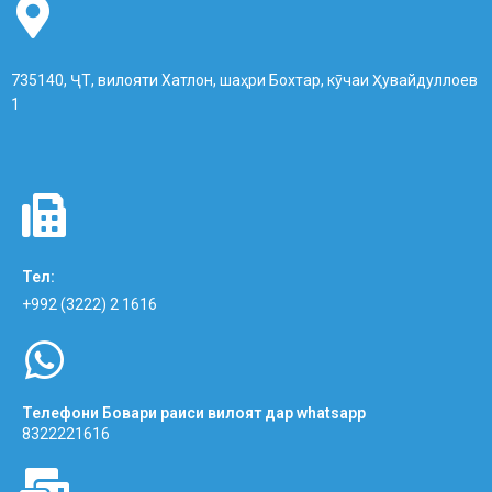
735140, ҶТ, вилояти Хатлон, шаҳри Бохтар, кӯчаи Ҳувайдуллоев
1
Тел:
+992 (3222) 2 1616
Телефони Бовари раиси вилоят дар whatsapp
8322221616