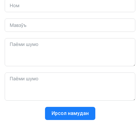
Ирсол намудан