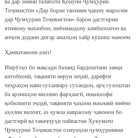
ва дар зимни талаботи Қонуни Ҷумҳурии
Тоҷикистон «Дар бораи танзими ҷашну маросим
дар Ҷумҳурии Тоҷикистон» барои дастгирии
ятимону маъюбон, ниёзмандону камбизоатон ва
анҷом додани дигар амалҳои хайр кӯшиш намоем.
Ҳамватанони азиз!
Имрӯзҳо бо мақсади баланд бардоштани завқи
китобхонӣ, тақвияти неруи зеҳнӣ, дарёфти
чеҳраҳои нави суханвару сухандон, арҷ гузоштан
ба арзишҳои миллию фарҳангӣ, инкишофи
қобилияти эҷодӣ, тақвияти ҷаҳони маънавӣ миёни
аҳолии вилоят, аз ҷумла наврасону ҷавонон бо
дастгирӣ ва таваҷҷуҳи пайвастаи Ҳукумати
Ҷумҳурии Тоҷикистон озмунҳои ҷумҳуриявии