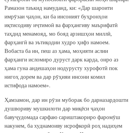
Рамазон таъкид намуданд, ки: «Дар шароити
имрӯзаи ҷаҳон, ки ба инсоният буҳронҳои
иқтисодиву иҷтимоӣ ва фарҳангиву маърифатӣ
таҳдид менамояд, мо бояд арзишҳои миллӣ,
фарҳангӣ ва эътиқодии худро ҳифз намоем.
Вобаста ба ин, пеш аз ҳама, моҳияти аслии
фарҳанги исломиро дуруст дарк карда, онро аз
ҳама гуна андешаҳои нодурусту хурофотӣ пок
нигоҳ дорем ва дар рӯҳияи инсони комил
истифода намоем».
Ҳамзамон, дар ин рӯзи муборак бо дарназардошти
душвориву мушкилоти дар миқёси ҷаҳон
бавуҷудомада сарфаю сариштакориро фаромӯш
накунем, ба худнамоиву исрофкорӣ роҳ надиҳем