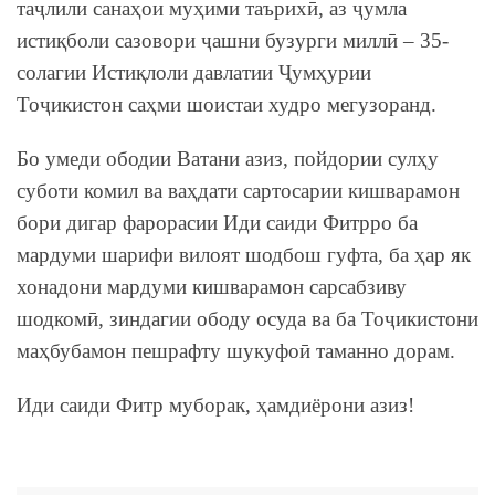
таҷлили санаҳои муҳими таърихӣ, аз ҷумла
истиқболи сазовори ҷашни бузурги миллӣ – 35-
солагии Истиқлоли давлатии Ҷумҳурии
Тоҷикистон саҳми шоистаи худро мегузоранд.
Бо умеди ободии Ватани азиз, пойдории сулҳу
суботи комил ва ваҳдати сартосарии кишварамон
бори дигар фарорасии Иди саиди Фитрро ба
мардуми шарифи вилоят шодбош гуфта, ба ҳар як
хонадони мардуми кишварамон сарсабзиву
шодкомӣ, зиндагии ободу осуда ва ба Тоҷикистони
маҳбубамон пешрафту шукуфоӣ таманно дорам.
Иди саиди Фитр муборак, ҳамдиёрони азиз!