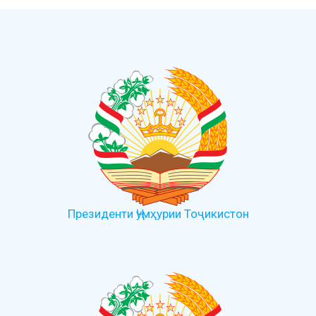
Президенти Ҷумҳурии Тоҷикистон