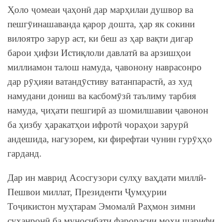
Ҳоло ҷомеаи ҷаҳонӣ дар марҳилаи душвор ва
пешгӯинашаванда қарор дошта, ҳар як сокини
вилоятро зарур аст, ки беш аз ҳар вақти дигар
барои ҳифзи Истиқлоли давлатӣ ва арзишҳои
миллиамон талош намуда, ҷавонону наврасонро
дар рӯҳияи ватандӯстиву ватанпарастӣ, аз худ
намудани дониш ва касбомӯзӣ таълиму тарбия
намуда, ҷиҳати пешгирӣ аз шомилшавии ҷавонон
ба ҳизбу ҳаракатҳои ифротӣ чораҳои зарурӣ
андешида, нагузорем, ки фирефтаи чунин гурӯҳҳо
гарданд.
Дар ин маврид Асосгузори сулҳу ваҳдати миллӣ-
Пешвои миллат, Президенти Ҷумҳурии
Тоҷикистон муҳтарам Эмомалӣ Раҳмон зимни
суханронӣ ба муносибати фарорасии моҳи шарифи