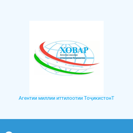
Агентии миллии иттилоотии ТоҷикистонТ