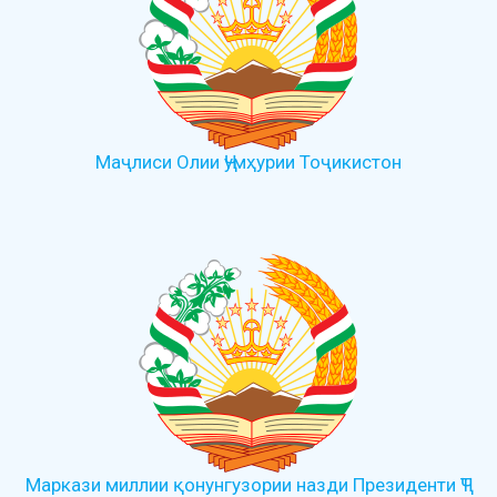
Маҷлиси Олии Ҷумҳурии Тоҷикистон
Маркази миллии қонунгузории назди Президенти ҶТ