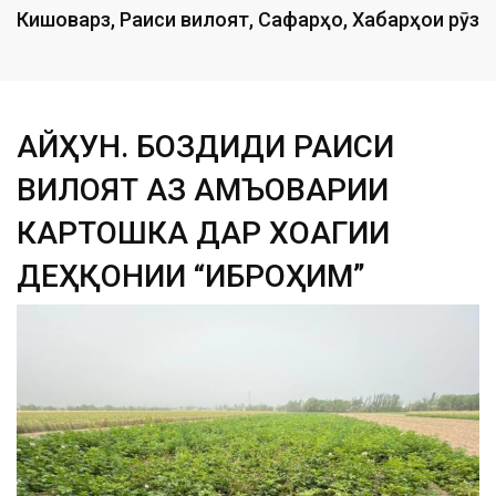
Кишоварзӣ
,
Раиси вилоят
,
Сафарҳо
,
Хабарҳои рӯз
ҶАЙҲУН. БОЗДИДИ РАИСИ
ВИЛОЯТ АЗ ҶАМЪОВАРИИ
КАРТОШКА ДАР ХОҶАГИИ
ДЕҲҚОНИИ “ИБРОҲИМ”