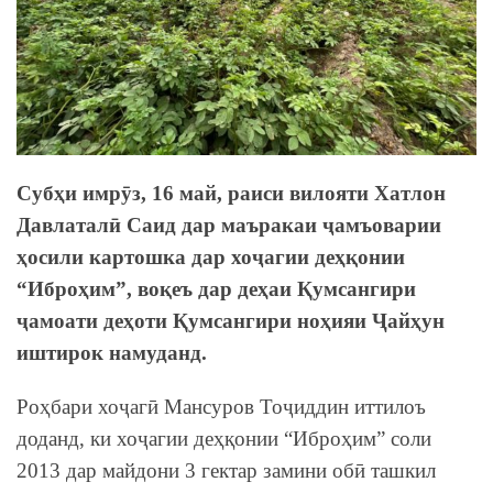
Субҳи имрӯз, 16 май, раиси вилояти Хатлон
Давлаталӣ Саид дар маъракаи ҷамъоварии
ҳосили картошка дар хоҷагии деҳқонии
“Иброҳим”, воқеъ дар деҳаи Қумсангири
ҷамоати деҳоти Қумсангири ноҳияи Ҷайҳун
иштирок намуданд.
Роҳбари хоҷагӣ Мансуров Тоҷиддин иттилоъ
доданд, ки хоҷагии деҳқонии “Иброҳим” соли
2013 дар майдони 3 гектар замини обӣ ташкил