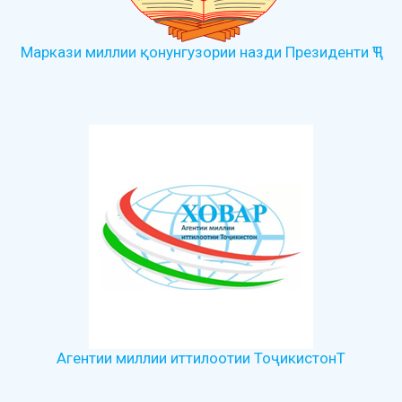
Маркази миллии қонунгузории назди Президенти ҶТ
Агентии миллии иттилоотии ТоҷикистонТ