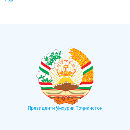
« Jul
Президенти Ҷумҳурии Тоҷикистон