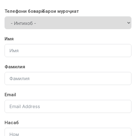
Телефони боварӣ барои муроҷиат
Имя
Фамилия
Email
Насаб