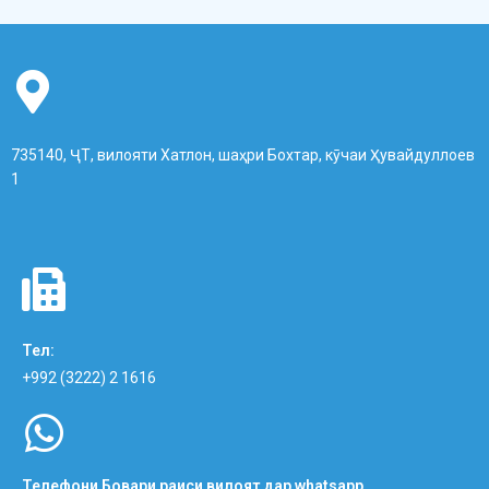
735140, ҶТ, вилояти Хатлон, шаҳри Бохтар, кӯчаи Ҳувайдуллоев
1
Тел:
+992 (3222) 2 1616
Телефони Бовари раиси вилоят дар whatsapp