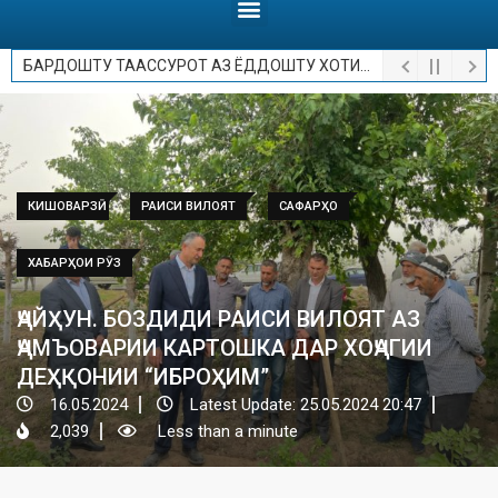
БАРДОШТУ ТААССУРОТ АЗ ЁДДОШТУ ХОТИРОТ.
КИШОВАРЗӢ
РАИСИ ВИЛОЯТ
САФАРҲО
ХАБАРҲОИ РӮЗ
ҶАЙҲУН. БОЗДИДИ РАИСИ ВИЛОЯТ АЗ
ҶАМЪОВАРИИ КАРТОШКА ДАР ХОҶАГИИ
ДЕҲҚОНИИ “ИБРОҲИМ”
16.05.2024
Latest Update: 25.05.2024 20:47
2,039
Less than a minute