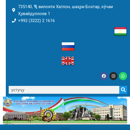
735140, ҶТ, вилояти Хатлон, шаҳри Бохтар, кӯчаи
Ҳувайдуллоев 1
+992 (3222) 2 1616