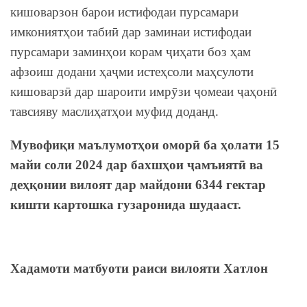
кишоварзон барои истифодаи пурсамари
имкониятҳои табиӣ дар заминаи истифодаи
пурсамари заминҳои корам ҷиҳати боз ҳам
афзоиш додани ҳаҷми истеҳсоли маҳсулоти
кишоварзӣ дар шароити имрӯзи ҷомеаи ҷаҳонӣ
тавсияву маслиҳатҳои муфид доданд.
Мувофиқи маълумотҳои оморӣ ба ҳолати 15
майи соли 2024 дар бахшҳои ҷамъиятӣ ва
деҳқонии вилоят дар майдони 6344 гектар
кишти картошка гузаронида шудааст.
Хадамоти матбуоти раиси вилояти Хатлон