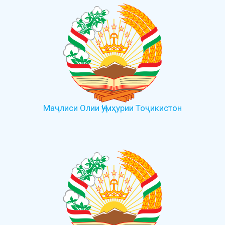
Маҷлиси Олии Ҷумҳурии Тоҷикистон