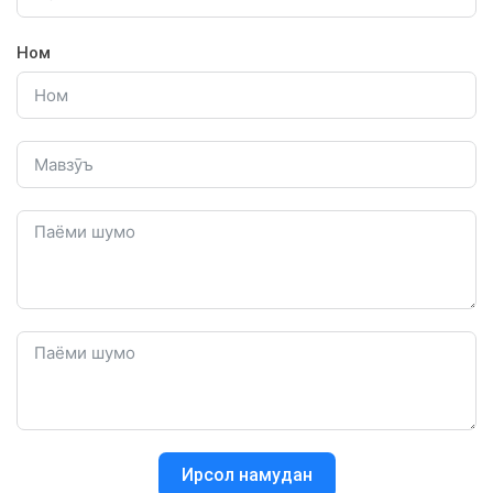
Ном
Ирсол намудан