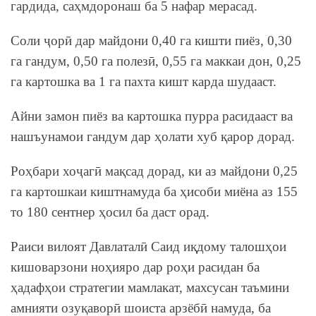
гардида, саҳмдоронаш ба 5 нафар мерасад.
Соли ҷорӣ дар майдони 0,40 га кишти пиёз, 0,30
га гандум, 0,50 га полезӣ, 0,55 га маккаи дон, 0,25
га картошка ва 1 га пахта кишт карда шудааст.
Айни замон пиёз ва картошка пурра расидааст ва
нашъунамои гандум дар ҳолати хуб қарор дорад.
Роҳбари хоҷагӣ мақсад дорад, ки аз майдони 0,25
га картошкаи киштнамуда ба ҳисоби миёна аз 155
то 180 сентнер ҳосил ба даст орад.
Раиси вилоят Давлаталӣ Саид иқдому талошҳои
кишоварзони ноҳияро дар роҳи расидан ба
ҳадафҳои стратегии мамлакат, махсусан таъмини
амнияти озуқаворӣ шоиста арзёбӣ намуда, ба