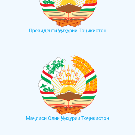
Президенти Ҷумҳурии Тоҷикистон
Маҷлиси Олии Ҷумҳурии Тоҷикистон