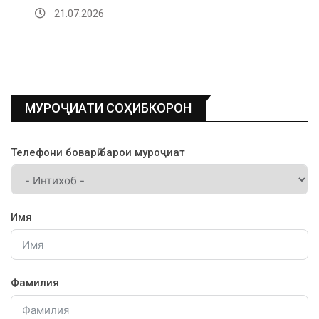
21.07.2026
МУРОҶИАТИ СОҲИБКОРОН
Телефони боварӣ барои муроҷиат
Имя
Фамилия