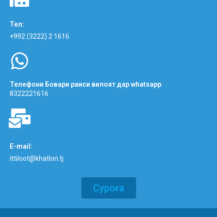
Тел:
+992 (3222) 2 1616
Телефони Бовари раиси вилоят дар whatsapp
8322221616
E-mail:
ittiloot@khatlon.tj
Суроға