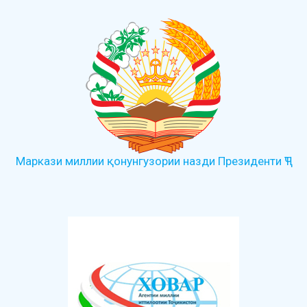
Маркази миллии қонунгузории назди Президенти ҶТ