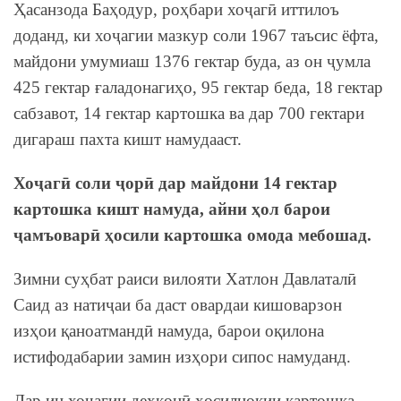
Ҳасанзода Баҳодур, роҳбари хоҷагӣ иттилоъ
доданд, ки хоҷагии мазкур соли 1967 таъсис ёфта,
майдони умумиаш 1376 гектар буда, аз он ҷумла
425 гектар ғаладонагиҳо, 95 гектар беда, 18 гектар
сабзавот, 14 гектар картошка ва дар 700 гектари
дигараш пахта кишт намудааст.
Хоҷагӣ соли ҷорӣ дар майдони 14 гектар
картошка кишт намуда, айни ҳол барои
ҷамъоварӣ ҳосили картошка омода мебошад.
Зимни суҳбат раиси вилояти Хатлон Давлаталӣ
Саид аз натиҷаи ба даст овардаи кишоварзон
изҳои қаноатмандӣ намуда, барои оқилона
истифодабарии замин изҳори сипос намуданд.
Дар ин хоҷагии деҳқонӣ ҳосилнокии картошка