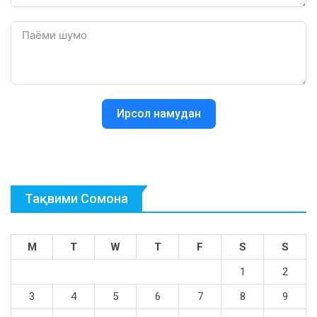
Ирсол намудан
Тақвими Сомона
M
T
W
T
F
S
S
1
2
3
4
5
6
7
8
9