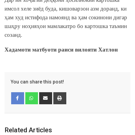
имсол хеле зиёд буда, кишоварзон азм доранд, ки
ҳам худ истифода намоянд ва ҳам сокинони дигар
шаҳру ноҳияҳои мамлакатро бо картошка таъмин
созанд.
Хадамоти матбуоти раиси вилояти Хатлон
You can share this post!
Related Articles