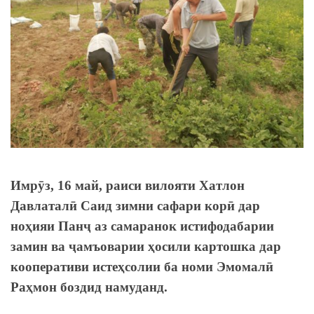
Имрӯз, 16 май, раиси вилояти Хатлон
Давлаталӣ Саид зимни сафари корӣ дар
ноҳияи Панҷ аз самаранок истифодабарии
замин ва ҷамъоварии ҳосили картошка дар
кооперативи истеҳсолии ба номи Эмомалӣ
Раҳмон боздид намуданд.