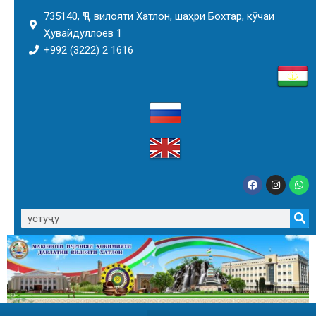
735140, ҶТ, вилояти Хатлон, шаҳри Бохтар, кӯчаи
Ҳувайдуллоев 1
+992 (3222) 2 1616