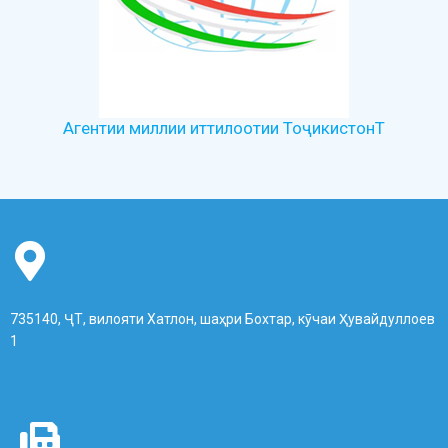
Агентии миллии иттилоотии ТоҷикистонТ
735140, ҶТ, вилояти Хатлон, шаҳри Бохтар, кӯчаи Ҳувайдуллоев
1