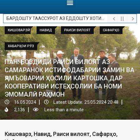
БАРДОШТУ ТААССУРОТ АЗ ЁДДОШТУ ХОТИРОТ.
КИШОВАРЗӢ
НАВИД
РАИСИ ВИЛОЯТ
САФАРҲО
ХАБАРҲОИ РӮЗ
ПАНҶ. БОЗДИДИ РАИСИ ВИЛОЯТ АЗ
САМАРАНОК ИСТИФОДАБАРИИ ЗАМИН ВА
ҶАМЪОВАРИИ ҲОСИЛИ КАРТОШКА ДАР
КООПЕРАТИВИ ИСТЕҲСОЛИИ БА НОМИ
ЭМОМАЛӢ РАҲМОН
16.05.2024
Latest Update: 25.05.2024 20:48
2,136
Less than a minute
Кишоварзӣ
,
Навид
,
Раиси вилоят
,
Сафарҳо
,