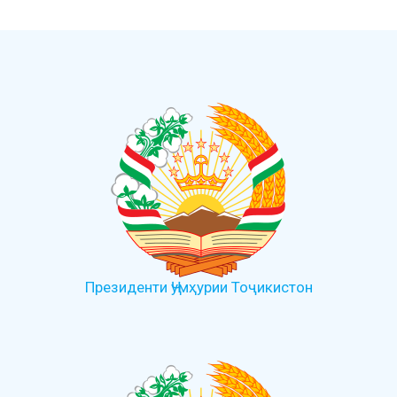
Президенти Ҷумҳурии Тоҷикистон