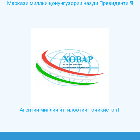
Маркази миллии қонунгузории назди Президенти ҶТ
Агентии миллии иттилоотии ТоҷикистонТ