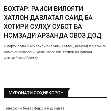
БОХТАР: РАИСИ ВИЛОЯТИ
ХАТЛОН ДАВЛАТАЛӢ САИД БА
ХОТИРИ СУЛҲУ СУБОТ БА
НОМЗАДИ АРЗАНДА ОВОЗ ДОД
2 марти соли 2025 раиси вилояти Хатлон, номзад ба вакили
маҷлиси вакилони халқи вилояти Хатлон аз ҳавзаи
интихоботии Бохтар –…
МУРОҶИАТИ СОҲИБКОРОН
Телефони боварӣ барои муроҷиат