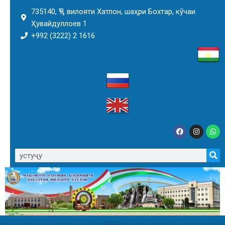
735140, ҶТ, вилояти Хатлон, шаҳри Бохтар, кӯчаи
Ҳувайдуллоев 1
+992 (3222) 2 1616