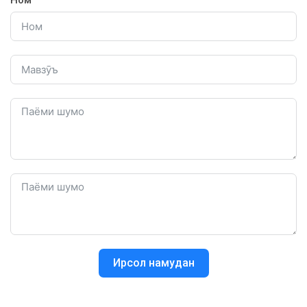
Ном
Ирсол намудан