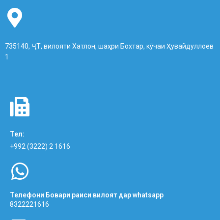
735140, ҶТ, вилояти Хатлон, шаҳри Бохтар, кӯчаи Ҳувайдуллоев
1
Тел:
+992 (3222) 2 1616
Телефони Бовари раиси вилоят дар whatsapp
8322221616