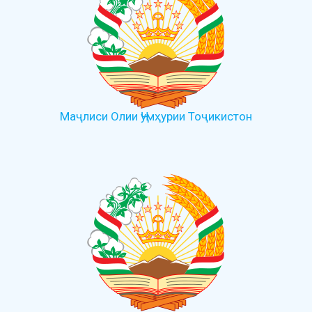
Маҷлиси Олии Ҷумҳурии Тоҷикистон