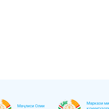
Маркази ми
Маҷлиси Олии
қонунгузор