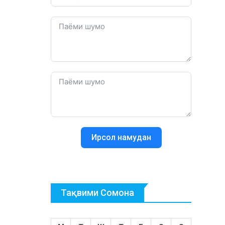
Ирсол намудан
Тақвими Сомона