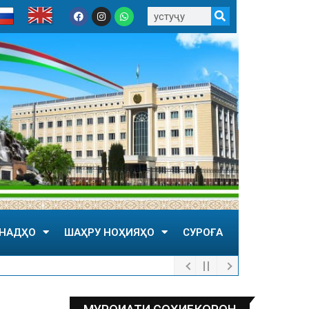
НАДҲО
ШАҲРУ НОҲИЯҲО
СУРОҒА