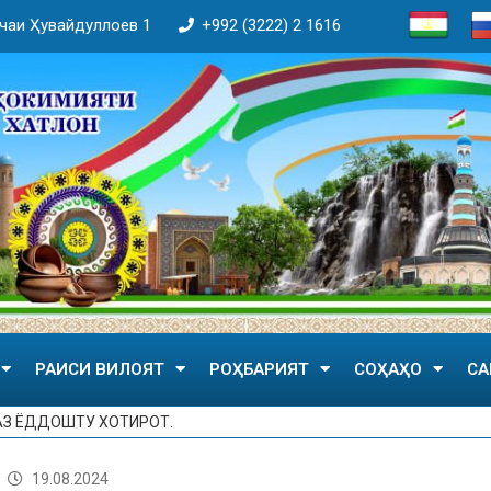
кӯчаи Ҳувайдуллоев 1
+992 (3222) 2 1616
РАИСИ ВИЛОЯТ
РОҲБАРИЯТ
СОҲАҲО
СА
З ЁДДОШТУ ХОТИРОТ.
19.08.2024