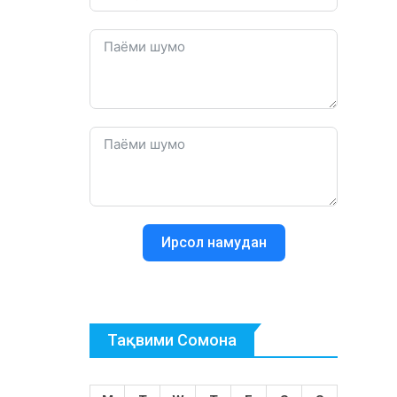
Ирсол намудан
Тақвими Сомона