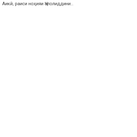
Аикӣ, раиси ноҳияи Ҷалолиддини…