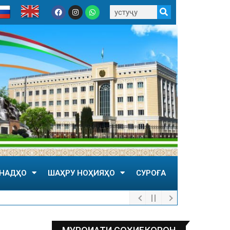
НАДҲО
ШАҲРУ НОҲИЯҲО
СУРОҒА