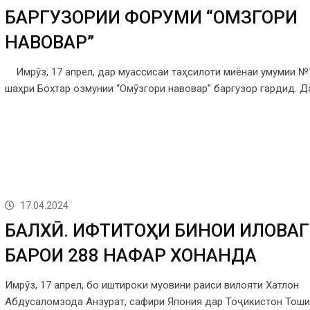
БАРГУЗОРИИ ФОРУМИ “ОМӮЗГОРИ
НАВОВАР”
Имрӯз, 17 апрел, дар муассисаи таҳсилоти миёнаи умумии №
шаҳри Бохтар озмунии “Омӯзгори навовар” баргузор гардид. Д
17.04.2024
БАЛХӢ. ИФТИТОҲИ БИНОИ ИЛОВА
БАРОИ 288 НАФАР ХОНАНДА
Имрӯз, 17 апрел, бо иштироки муовини раиси вилояти Хатлон
Абдусаломзода Анзурат, сафири Япония дар Тоҷикистон Тоши