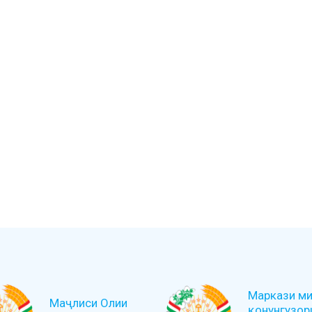
Маркази ми
Маҷлиси Олии
қонунгузор