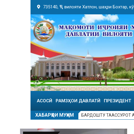
735140, ҶТ, вилояти Хатлон, шаҳри Бохтар, 
АСОСӢ
РАМЗҲОИ ДАВЛАТӢ
ПРЕЗИДЕНТ
ХАБАРҲОИ МУҲИМ
БАРДОШТУ ТААССУРОТ А