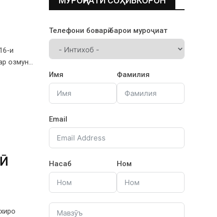
МУРОҶИАТИ СОҲИБКОРОН
Телефони боварӣ барои муроҷиат
16-и
ар озмун…
Имя
Фамилия
Email
ГӢ
Насаб
Ном
хиро