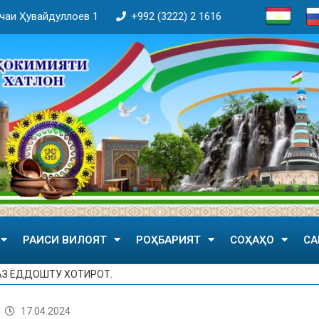
кӯчаи Ҳувайдуллоев 1
+992 (3222) 2 1616
РАИСИ ВИЛОЯТ
РОҲБАРИЯТ
СОҲАҲО
СА
З ЁДДОШТУ ХОТИРОТ.
17.04.2024