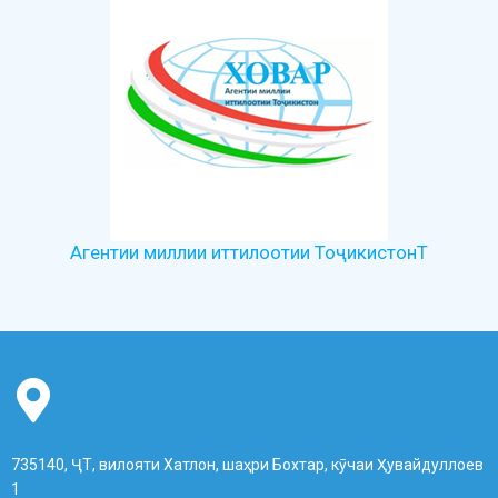
Агентии миллии иттилоотии ТоҷикистонТ
735140, ҶТ, вилояти Хатлон, шаҳри Бохтар, кӯчаи Ҳувайдуллоев
1