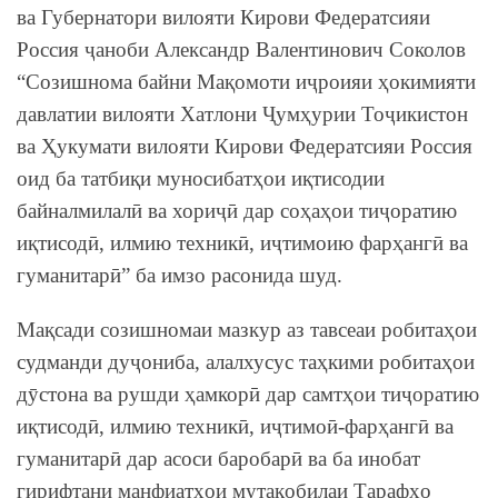
ва Губернатори вилояти Кирови Федератсияи
Россия ҷаноби Александр Валентинович Соколов
“Созишнома байни Мақомоти иҷроияи ҳокимияти
давлатии вилояти Хатлони Ҷумҳурии Тоҷикистон
ва Ҳукумати вилояти Кирови Федератсияи Россия
оид ба татбиқи муносибатҳои иқтисодии
байналмилалӣ ва хориҷӣ дар соҳаҳои тиҷоратию
иқтисодӣ, илмию техникӣ, иҷтимоию фарҳангӣ ва
гуманитарӣ” ба имзо расонида шуд.
Мақсади созишномаи мазкур аз тавсеаи робитаҳои
судманди дуҷониба, алалхусус таҳкими робитаҳои
дӯстона ва рушди ҳамкорӣ дар самтҳои тиҷоратию
иқтисодӣ, илмию техникӣ, иҷтимоӣ-фарҳангӣ ва
гуманитарӣ дар асоси баробарӣ ва ба инобат
гирифтани манфиатҳои мутақобилаи Тарафҳо