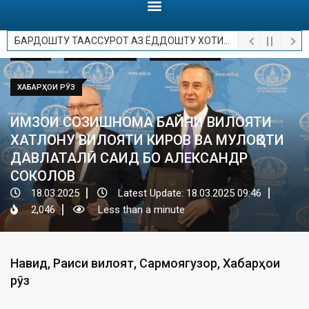
БАРДОШТУ ТААССУРОТ АЗ ЁДДОШТУ ХОТИРОТ.
НАВИД
РАИСИ ВИЛОЯТ
САРМОЯГУЗОРӢ
ХАБАРҲОИ РӮЗ
ИМЗОИ СОЗИШНОМА БАЙНИ ВИЛОЯТИ
ХАТЛОНУ ВИЛОЯТИ КИРОВ ВА МУЛОҚОТИ
ДАВЛАТАЛӢ САИД БО АЛЕКСАНДР
СОКОЛОВ
18.03.2025
Latest Update: 18.03.2025 09:46
2,046
Less than a minute
Навид
,
Раиси вилоят
,
Сармоягузорӣ
,
Хабарҳои
рӯз