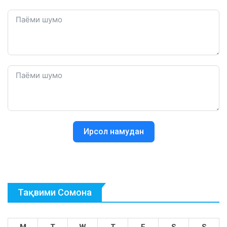
Ирсол намудан
Тақвими Сомона