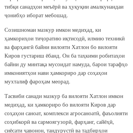
тибқи санадҳои меъёрӣ ва ҳуқуқии амалкунандаи
ҷонибҳо иборат мебошад.
Созишномаи мазкур имкон медиҳад, ки
ҳамкориҳои тиҷоратию иқтисодӣ, илмию техникӣ
ва фарҳангӣ байни вилояти Хатлон бо вилояти
Киров густариш ёбанд. Он ба таҳкими робитаҳои
байни ду минтақа мусоидат намуда, барои тарафҳо
имкониятҳои нави ҳамкориро дар соҳаҳои
мухталиф фароҳам меорад.
Тасвиби санади мазкур ба вилояти Хатлон имкон
медиҳад, ки ҳамкориро бо вилояти Киров дар
соҳаҳои саноат, комплекси агросаноатӣ, фаъолияти
соҳибкорӣ ва сармоягузорӣ, фарҳанг, сайёҳӣ,
сиёсати ҷавонон, тандурустӣ ва тадбирҳои