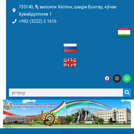
735140, ҶТ, вилояти Хатлон, шаҳри Бохтар, кӯчаи
Ҳувайдуллоев 1
+992 (3222) 2 1616