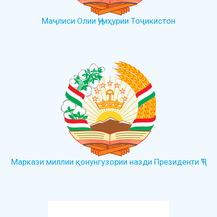
Маҷлиси Олии Ҷумҳурии Тоҷикистон
Маркази миллии қонунгузории назди Президенти ҶТ