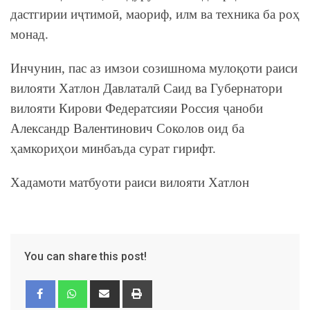
дастгирии иҷтимоӣ, маориф, илм ва техника ба роҳ
монад.
Инчунин, пас аз имзои созишнома мулоқоти раиси
вилояти Хатлон Давлаталӣ Саид ва Губернатори
вилояти Кирови Федератсияи Россия ҷаноби
Александр Валентинович Соколов оид ба
ҳамкориҳои минбаъда сурат гирифт.
Хадамоти матбуоти раиси вилояти Хатлон
You can share this post!