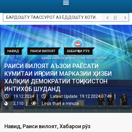
БАРДОШТУ ТААССУРОТ АЗ ЁДДОШТУ ХОТИРОТ.
НАВИД
РАИСИ ВИЛОЯТ
ХАБАРҲОИ РӮЗ
РАИСИ ВИЛОЯТ АЪЗОИ РАЁСАТИ
КУМИТАИ ИҶРОИЯИ МАРКАЗИИ ҲИЗБИ
ХАЛҚИИ ДЕМОКРАТИИ ТОҶИКИСТОН
ИНТИХОБ ШУДАНД
19.12.2024
Latest Update: 19.12.2024 07:49
2,110
Less than a minute
Навид
,
Раиси вилоят
,
Хабарҳои рӯз