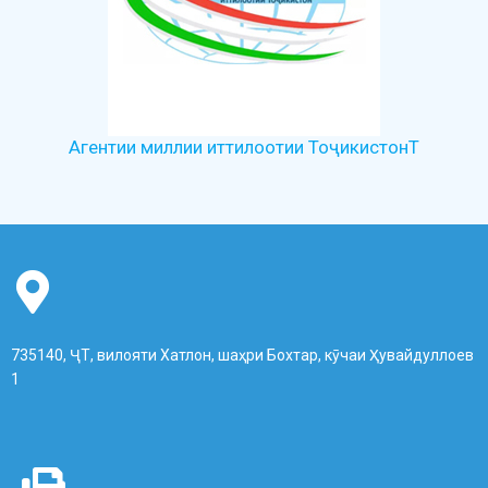
Агентии миллии иттилоотии ТоҷикистонТ
735140, ҶТ, вилояти Хатлон, шаҳри Бохтар, кӯчаи Ҳувайдуллоев
1