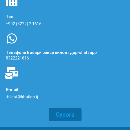
Тел:
+992 (3222) 2 1616
Телефони Бовари раиси вилоят дар whatsapp
8322221616
E-mail:
ittiloot@khatlon.tj
Суроға