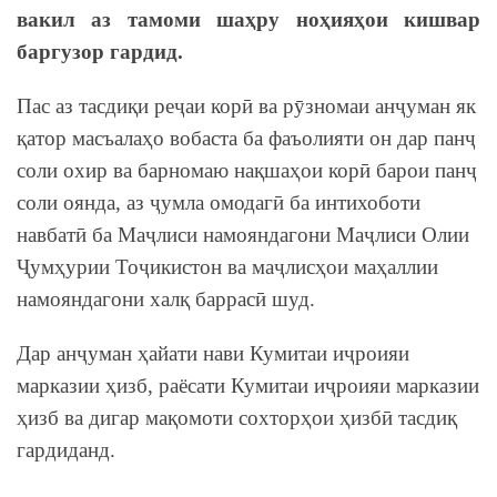
вакил аз тамоми шаҳру ноҳияҳои кишвар
баргузор гардид.
Пас аз тасдиқи реҷаи корӣ ва рӯзномаи анҷуман як
қатор масъалаҳо вобаста ба фаъолияти он дар панҷ
соли охир ва барномаю нақшаҳои корӣ барои панҷ
соли оянда, аз ҷумла омодагӣ ба интихоботи
навбатӣ ба Маҷлиси намояндагони Маҷлиси Олии
Ҷумҳурии Тоҷикистон ва маҷлисҳои маҳаллии
намояндагони халқ баррасӣ шуд.
Дар анҷуман ҳайати нави Кумитаи иҷроияи
марказии ҳизб, раёсати Кумитаи иҷроияи марказии
ҳизб ва дигар мақомоти сохторҳои ҳизбӣ тасдиқ
гардиданд.