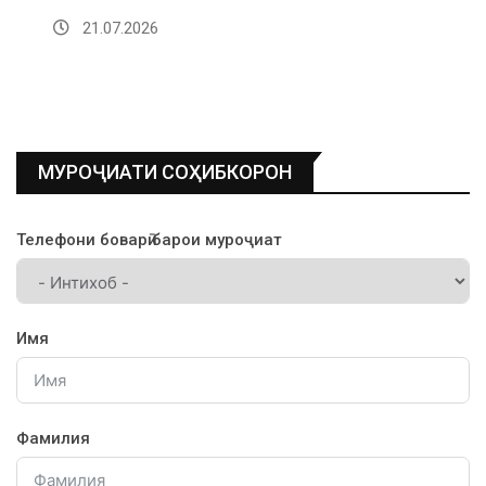
21.07.2026
МУРОҶИАТИ СОҲИБКОРОН
Телефони боварӣ барои муроҷиат
Имя
Фамилия