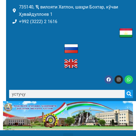
735140, ҶТ, вилояти Хатлон, шаҳри Бохтар, кӯчаи
Ҳувайдуллоев 1
+992 (3222) 2 1616