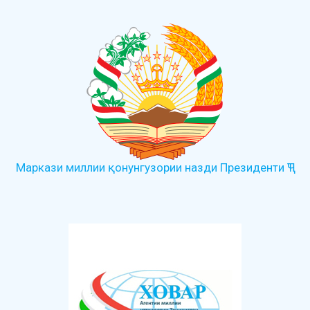
Маркази миллии қонунгузории назди Президенти ҶТ