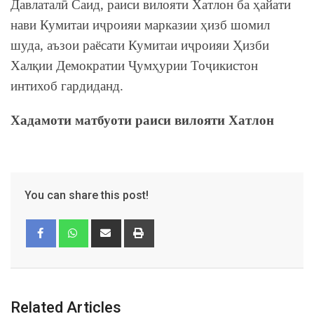
Давлаталӣ Саид, раиси вилояти Хатлон ба ҳайати
нави Кумитаи иҷроияи марказии ҳизб шомил
шуда, аъзои раёсати Кумитаи иҷроияи Ҳизби
Халқии Демократии Ҷумҳурии Тоҷикистон
интихоб гардиданд.
Хадамоти матбуоти раиси вилояти Хатлон
You can share this post!
Related Articles