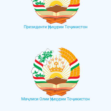
Президенти Ҷумҳурии Тоҷикистон
Маҷлиси Олии Ҷумҳурии Тоҷикистон