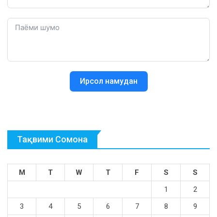
Ирсол намудан
Тақвими Сомона
M
T
W
T
F
S
S
1
2
3
4
5
6
7
8
9