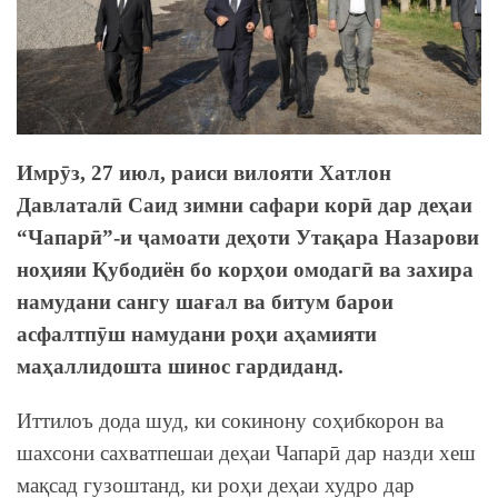
Имрӯз, 27 июл, раиси вилояти Хатлон
Давлаталӣ Саид зимни сафари корӣ дар деҳаи
“Чапарӣ”-и ҷамоати деҳоти Утақара Назарови
ноҳияи Қубодиён бо корҳои омодагӣ ва захира
намудани сангу шағал ва битум барои
асфалтпӯш намудани роҳи аҳамияти
маҳаллидошта шинос гардиданд.
Иттилоъ дода шуд, ки сокинону соҳибкорон ва
шахсони сахватпешаи деҳаи Чапарӣ дар назди хеш
мақсад гузоштанд, ки роҳи деҳаи худро дар