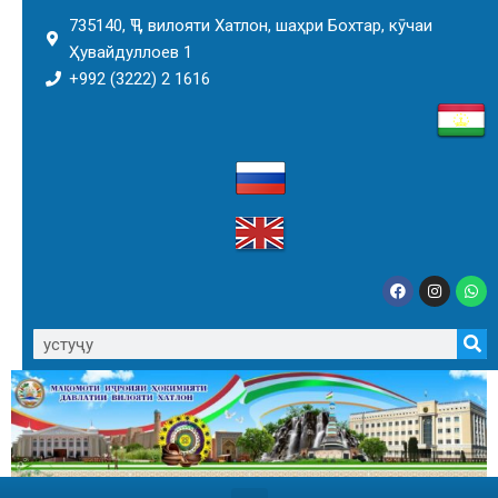
735140, ҶТ, вилояти Хатлон, шаҳри Бохтар, кӯчаи
Ҳувайдуллоев 1
+992 (3222) 2 1616