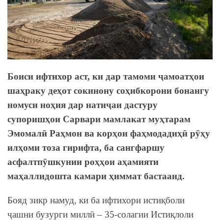
Боиси ифтихор аст, ки дар тамоми ҷамоатҳои
шаҳраку деҳот сокинону соҳибкорони бонангу
номуси ноҳия дар натиҷаи дастуру
супоришҳои Сарвари мамлакат муҳтарам
Эмомалӣ Раҳмон ва корҳои фаҳмодадиҳӣ рӯҳу
илҳоми тоза гирифта, ба сангфаршу
асфалтпӯшкунии роҳҳои аҳамияти
маҳаллидошта камари ҳиммат бастаанд.
Бояд зикр намуд, ки ба ифтихори истиқболи
ҷашни бузурги миллӣ – 35-солагии Истиқлоли