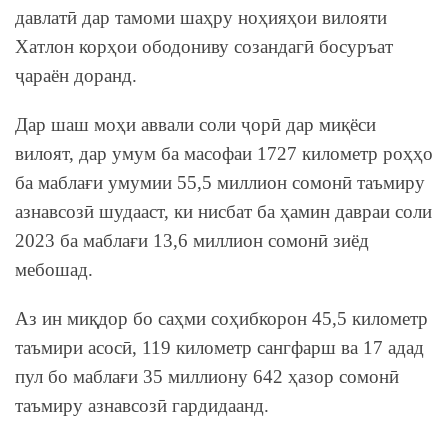
давлатӣ дар тамоми шаҳру ноҳияҳои вилояти
Хатлон корҳои ободониву созандагӣ босуръат
ҷараён доранд.
Дар шаш моҳи аввали соли ҷорӣ дар миқёси
вилоят, дар умум ба масофаи 1727 километр роҳҳо
ба маблағи умумии 55,5 миллион сомонӣ таъмиру
азнавсозӣ шудааст, ки нисбат ба ҳамин давраи соли
2023 ба маблағи 13,6 миллион сомонӣ зиёд
мебошад.
Аз ин миқдор бо саҳми соҳибкорон 45,5 километр
таъмири асосӣ, 119 километр сангфарш ва 17 адад
пул бо маблағи 35 миллиону 642 ҳазор сомонӣ
таъмиру азнавсозӣ гардидаанд.