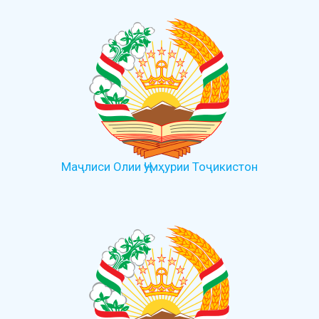
Маҷлиси Олии Ҷумҳурии Тоҷикистон