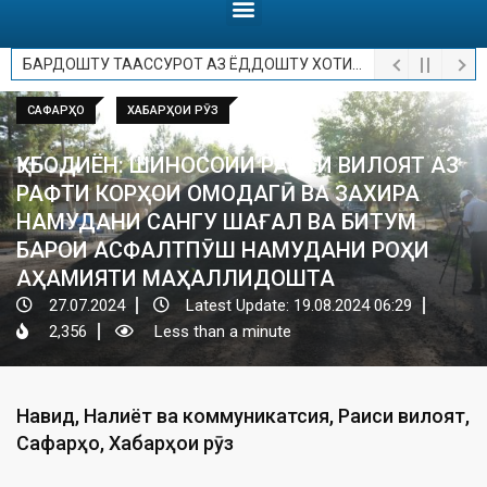
НАВИД
НАҚЛИЁТ ВА КОММУНИКАТСИЯ
РАИСИ ВИЛОЯТ
БАРДОШТУ ТААССУРОТ АЗ ЁДДОШТУ ХОТИРОТ.
САФАРҲО
ХАБАРҲОИ РӮЗ
ҚУБОДИЁН: ШИНОСОИИ РАИСИ ВИЛОЯТ АЗ
РАФТИ КОРҲОИ ОМОДАГӢ ВА ЗАХИРА
НАМУДАНИ САНГУ ШАҒАЛ ВА БИТУМ
БАРОИ АСФАЛТПӮШ НАМУДАНИ РОҲИ
АҲАМИЯТИ МАҲАЛЛИДОШТА
27.07.2024
Latest Update: 19.08.2024 06:29
2,356
Less than a minute
Навид
,
Нақлиёт ва коммуникатсия
,
Раиси вилоят
,
Сафарҳо
,
Хабарҳои рӯз