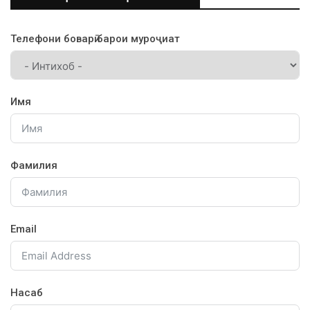
Телефони боварӣ барои муроҷиат
Имя
Фамилия
Email
Насаб