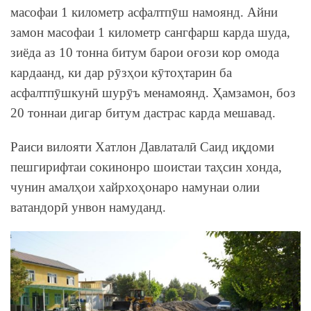
масофаи 1 километр асфалтпӯш намоянд. Айни
замон масофаи 1 километр сангфарш карда шуда,
зиёда аз 10 тонна битум барои оғози кор омода
кардаанд, ки дар рӯзҳои кӯтоҳтарин ба
асфалтпӯшкунӣ шурӯъ менамоянд. Ҳамзамон, боз
20 тоннаи дигар битум дастрас карда мешавад.
Раиси вилояти Хатлон Давлаталӣ Саид иқдоми
пешгирифтаи сокинонро шоистаи таҳсин хонда,
чунин амалҳои хайрхоҳонаро намунаи олии
ватандорӣ унвон намуданд.