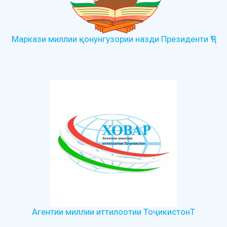
Маркази миллии қонунгузории назди Президенти ҶТ
Агентии миллии иттилоотии ТоҷикистонТ