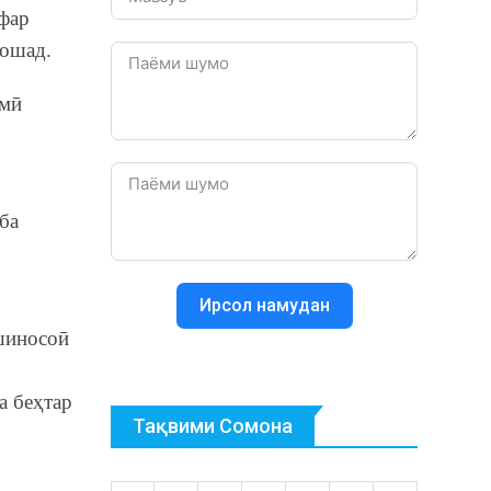
фар
бошад.
имӣ
ба
Ирсол намудан
шиносоӣ
а беҳтар
Тақвими Сомона