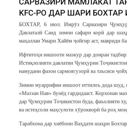
САРВАЗИРИ МАМЛАКАТ ТА
KFC-РО ДАР ШАҲРИ БОХТАР
БОХТАР, 6 июл. Имрӯз Сарвазири Ҷумҳури
Давлаталӣ Саид зимни сафари корӣ дар шаҳ
маҳаллаи Умари Хайём ҷойгир аст, мавриди б
Ифтитоҳи иншооти мазкур дар доираи тадбирҳ
Истиқлолияти давлатии Ҷумҳурии Тоҷикистон 
намудани фазои сармоягузорӣ ва таъсиси ҷойҳ
Зимни муаррифии иншоот иттилоъ дода шуд, к
«Маззаи Нав» бунёд гардидааст. Корхонаи ма
дар Ҷумҳурии Тоҷикистон буда, фаъолияти ху
ва истеҳсоли маҳсулоти хӯрокворӣ ба роҳ мон
Тарабхона дар хиёбони Ваҳдати шаҳри Бохтар