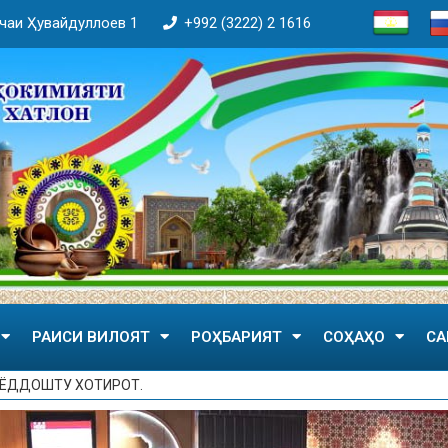
кӯчаи Ҳувайдуллоев 1
+992 (3222) 2 1616
РАИСИ ВИЛОЯТ
РОҲБАРИЯТ
СОҲАҲО
СА
 ЁДДОШТУ ХОТИРОТ.