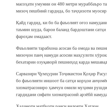
масоҳати умумии он 480 метри мураббаъро т
мизоҷ пешбинӣ гардида, бо таҷҳизоти муосир
Қайд гардид, ки бо ба фаъолият оғоз намудан
таъмин шуда, барои баланд бардоштани сатҳи
фароҳам омадааст.
Фаъолияти тарабхона асосан ба омода ва пешн
мизоҷон панҷ намуди асосии маҳсулоти хӯрок
бехатарии озуқаворӣ пешниҳод карда мешавад
Сарвазири Ҷумҳурии Тоҷикистон Қоҳир Расул
бо фаъолияти иншоот ба сатҳи корҳои анҷомё
хизматрасониро ҳамчун омили муҳими рушди с
гардидани сифати хизматрасонӣ арзёбӣ намуд
Хадамоти матбуоти раиси вилояти Хатлон