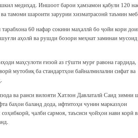
ашкил медиҳад. Иншоот барои ҳамзамон қабули 120 на
 ва тамоми шароити зарурии хизматрасонӣ таъмин ме
и тарабхона 60 нафар сокини маҳаллӣ бо ҷойи кори до
 шуғли аҳолӣ ва рушди бозори меҳнат заминаи мусоид
иҳоди маҳсулоти ғизоӣ аз гӯшти мурғ равона гардида, 
ворӣ мутобиқ ба стандартҳои байналмилалии сифат ва
.
зода ва раиси вилояти Хатлон Давлаталӣ Саид зимни 
фта баҳои баланд дода, ифтитоҳи чунин марказҳои
оҳибкорӣ, ҷалби сармоя, таъсиси ҷойҳои нави корӣ в
анд.