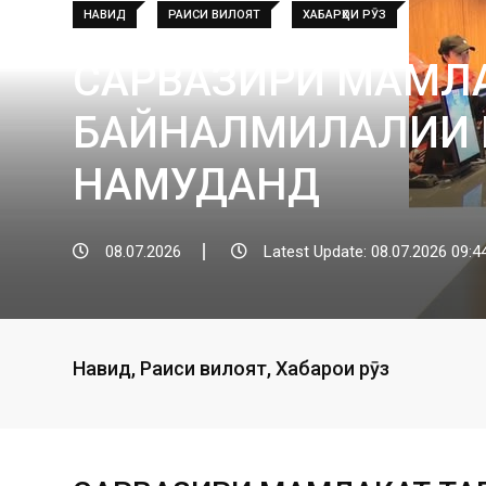
НАВИД
РАИСИ ВИЛОЯТ
ХАБАРҲОИ РӮЗ
САРВАЗИРИ МАМЛА
БАЙНАЛМИЛАЛИИ KF
НАМУДАНД
08.07.2026
Latest Update: 08.07.2026 09:4
Навид
,
Раиси вилоят
,
Хабарҳои рӯз