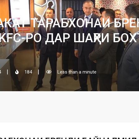
КАТ ТАРАБХОНАИ БР
C-РО ДАР ШАҲРИ БОХ
4
184
Less than a minute