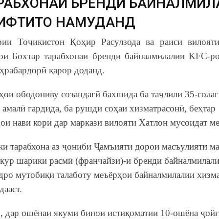
РАБХОНАИ БРЕНДИ БАЙНАЛМИЛ
 ИФТИТОҲ НАМУДАНД
и Тоҷикистон Қоҳир Расулзода ва раиси вилоят
ри Бохтар тарабхонаи бренди байналмилалии KFC-ро
аҳрабардорӣ қарор доданд.
ои ободониву созандагӣ бахшида ба таҷлили 35-сола
амалӣ гардида, ба рушди соҳаи хизматрасонӣ, беҳтар
ои нави корӣ дар маркази вилояти Хатлон мусоидат м
и тарабхона аз ҷониби Ҷамъияти дорои масъулияти м
зкур шарики расмӣ (франчайзи)-и бренди байналмилал
дро мутобиқи талаботу меъёрҳои байналмилалии хизм
дааст.
, дар ошёнаи якуми бинои истиқоматии 10-ошёна ҷойг