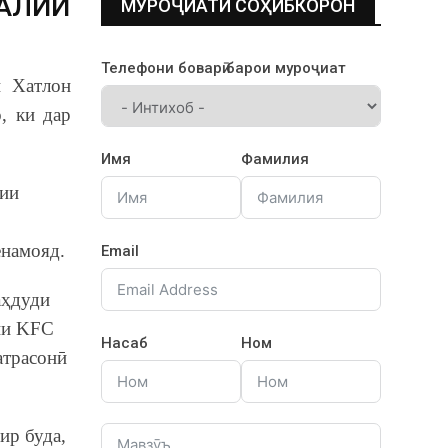
АЛИИ
МУРОҶИАТИ СОҲИБКОРОН
Телефони боварӣ барои муроҷиат
и Хатлон
, ки дар
Имя
Фамилия
гии
енамояд.
Email
аҳдуди
ии KFC
Насаб
Ном
атрасонӣ
ир буда,