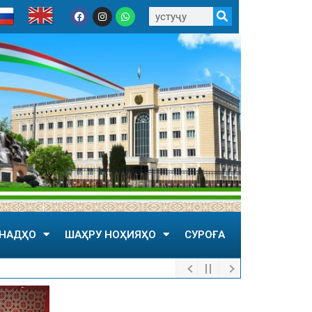
НАДҲО
ШАҲРУ НОҲИЯҲО
СУРОҒА