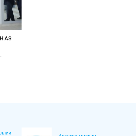
Н АЗ
…
ллии
Агентии миллии