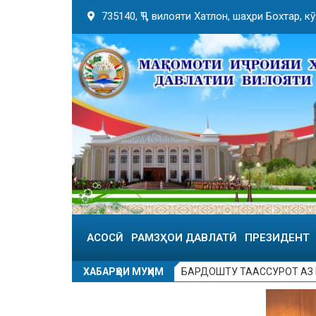
735140, ҶТ, вилояти Хатлон, шаҳри Бохтар, 
АСОСӢ
РАМЗҲОИ ДАВЛАТӢ
ПРЕЗИДЕНТ
ХАБАРҲОИ МУҲИМ
БАРДОШТУ ТААССУРОТ АЗ