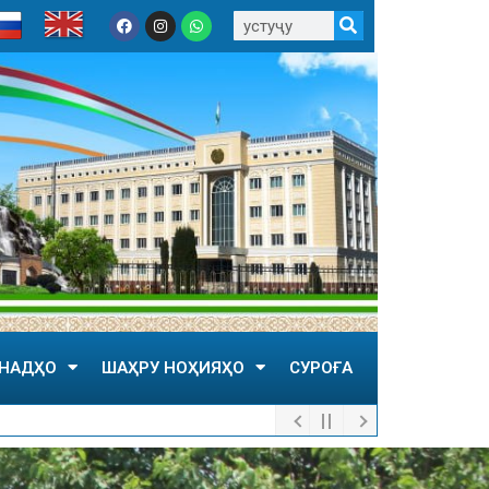
НАДҲО
ШАҲРУ НОҲИЯҲО
СУРОҒА