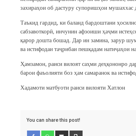
захираҳои об дастуру супоришҳои мушаххас 
Таъкид гардид, ки баланд бардоштани ҳосилн
сабзавоткорӣ, инчунин афзоиши ҳаҷми истеҳс
қарор дошта бошад. Дар ин замина, зарур шу
ва истифодаи таҷрибаи пешқадам натиҷаҳои на
Ҳамзамон, раиси вилоят саҳми деҳқононро да
барои фаъолияти боз ҳам самаранок ва истиф
Хадамоти матбуоти раиси вилояти Хатлон
You can share this post!