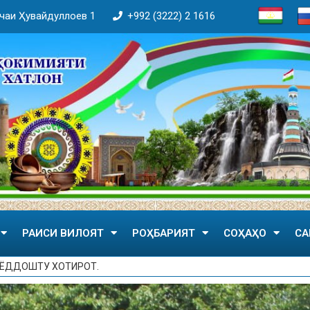
кӯчаи Ҳувайдуллоев 1
+992 (3222) 2 1616
РАИСИ ВИЛОЯТ
РОҲБАРИЯТ
СОҲАҲО
СА
 ЁДДОШТУ ХОТИРОТ.