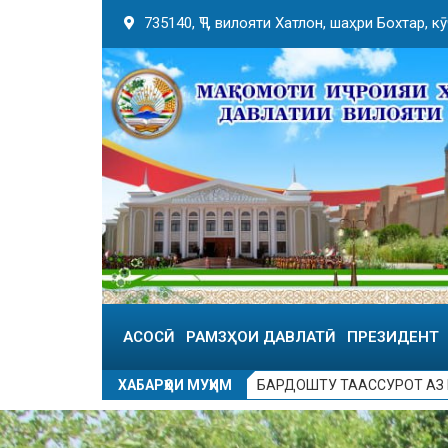
735140, ҶТ, вилояти Хатлон, шаҳри Бохтар, 
АСОСӢ
РАМЗҲОИ ДАВЛАТӢ
ПРЕЗИДЕНТ
ХАБАРҲОИ МУҲИМ
БАРДОШТУ ТААССУРОТ АЗ