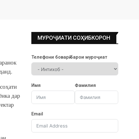
МУРОҶИАТИ СОҲИБКОРОН
Телефони боварӣ барои муроҷиат
маранок
данд.
Имя
Фамилия
асоҳати
ёнка дар
гектар
Email
наи