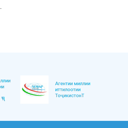
…
ллии
Агентии миллии
ии
иттилоотии
ТоҷикистонТ
ҶТ