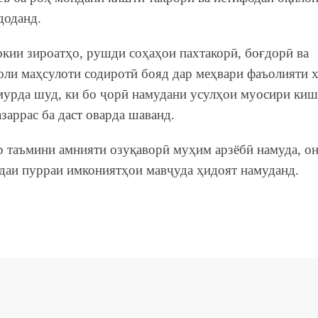
доданд.
окии зироатҳо, рушди соҳаҳои пахтакорӣ, боғдорӣ ва
оли маҳсулоти содиротӣ бояд дар меҳвари фаъолияти 
мурда шуд, ки бо ҷорӣ намудани усулҳои муосири ки
заррас ба даст оварда шаванд.
р таъмини амнияти озуқаворӣ муҳим арзёбӣ намуда, о
одаи пурраи имкониятҳои мавҷуда ҳидоят намуданд.