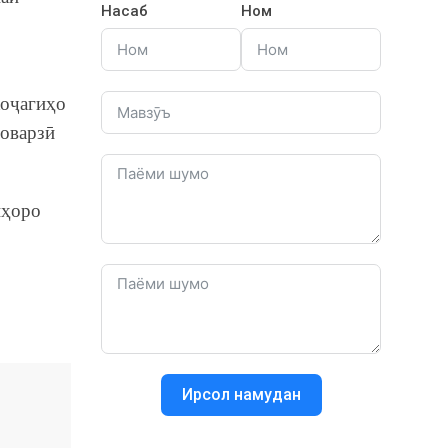
Насаб
Ном
хоҷагиҳо
шоварзӣ
нҳоро
Ирсол намудан