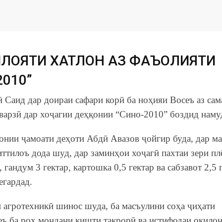
ИЛОЯТИ ХАТЛОН АЗ ФАЪОЛИЯТИ
2010”
ӣ Саид дар доираи сафари корӣ ба ноҳияи Восеъ аз са
варзӣ дар хоҷагии деҳқонии “Сино-2010” боздид наму
онии ҷамоати деҳоти Абдӣ Авазов ҷойгир буда, дар м
иттилоъ дода шуд, дар заминҳои хоҷагӣ пахтаи зери пл
 гандум 3 гектар, картошка 0,5 гектар ва сабзавот 2,5 
егардад.
 агротехникӣ шинос шуда, ба масъулини соҳа ҷиҳати
сеъ ба роҳ мондани кишти такрорӣ ва истифодаи оқило