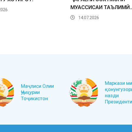
МУАССИСАИ ТАЪЛИМӢ
2026
14.07.2026
Маркази ми
Маҷлиси Олии
қонунгузор
Ҷумҳурии
назди
Тоҷикистон
Президенти 