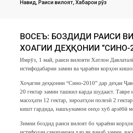
Навид
,
Раиси вилоят
,
Хабарҳои рӯз
ВОСЕЪ: БОЗДИДИ РАИСИ В
ХОҶАГИИ ДЕҲҚОНИИ “СИНО-
Имрӯз, 1 май, раиси вилояти Хатлон Давлатал
истифодабарии замин ва ҷараёни корҳои кишо
Хоҷагии деҳқонии “Сино-2010” дар деҳаи Ҷав
20 гектар замин ташкил карда шудааст. Тавре 
масоҳати 12 гектар, зироатҳои полезӣ 2 гектар,
кишт гардида, нашъунамои онҳо хуб арзёбӣ м
Зимни боздид раиси вилоят бо ҷараёни корҳои
истифодаи самараноки ҳар як ваҷаб замин, ва