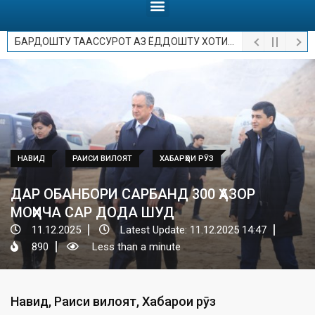
БАРДОШТУ ТААССУРОТ АЗ ЁДДОШТУ ХОТИРОТ.
НАВИД
РАИСИ ВИЛОЯТ
ХАБАРҲОИ РӮЗ
ДАР ОБАНБОРИ САРБАНД 300 ҲАЗОР
МОҲИЧА САР ДОДА ШУД
11.12.2025
Latest Update: 11.12.2025 14:47
890
Less than a minute
Навид
,
Раиси вилоят
,
Хабарҳои рӯз