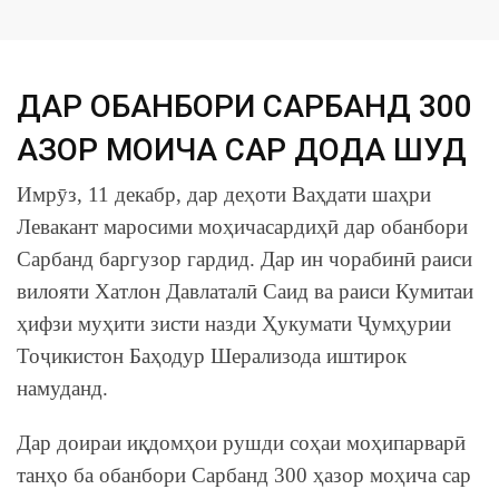
ДАР ОБАНБОРИ САРБАНД 300
ҲАЗОР МОҲИЧА САР ДОДА ШУД
Имрӯз, 11 декабр, дар деҳоти Ваҳдати шаҳри
Левакант маросими моҳичасардиҳӣ дар обанбори
Сарбанд баргузор гардид. Дар ин чорабинӣ раиси
вилояти Хатлон Давлаталӣ Саид ва раиси Кумитаи
ҳифзи муҳити зисти назди Ҳукумати Ҷумҳурии
Тоҷикистон Баҳодур Шерализода иштирок
намуданд.
Дар доираи иқдомҳои рушди соҳаи моҳипарварӣ
танҳо ба обанбори Сарбанд 300 ҳазор моҳича сар