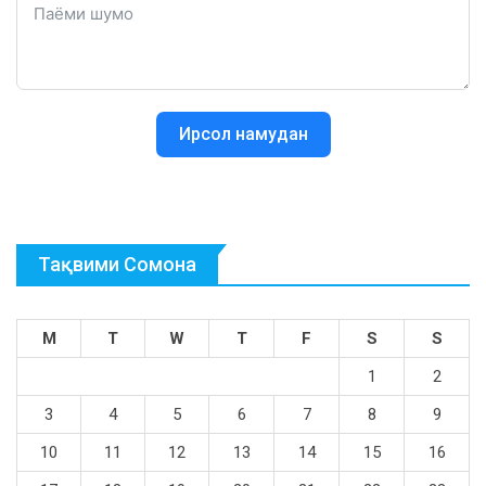
Ирсол намудан
Тақвими Сомона
M
T
W
T
F
S
S
1
2
3
4
5
6
7
8
9
10
11
12
13
14
15
16