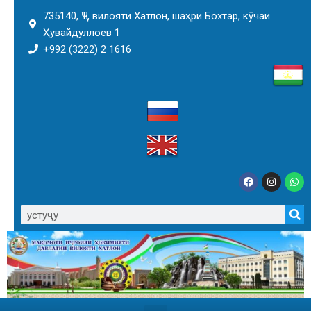
735140, ҶТ, вилояти Хатлон, шаҳри Бохтар, кӯчаи
Ҳувайдуллоев 1
+992 (3222) 2 1616