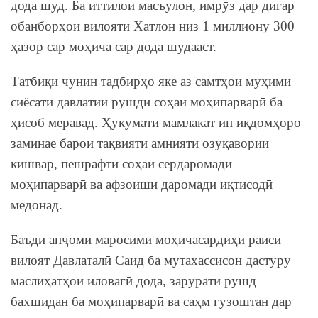
дода шуд. Ба иттилои масъулон, имрӯз дар дигар
обанборҳои вилояти Хатлон низ 1 миллиону 300
ҳазор сар моҳича сар дода шудааст.
Татбиқи чунин тадбирҳо яке аз самтҳои муҳими
сиёсати давлатии рушди соҳаи моҳипарварӣ ба
ҳисоб меравад. Ҳукумати мамлакат ин иқдомҳоро
заминае барои тақвияти амнияти озуқавории
кишвар, пешрафти соҳаи сердаромади
моҳипарварӣ ва афзоиши даромади иқтисодӣ
медонад.
Баъди анҷоми маросими моҳичасардиҳӣ раиси
вилоят Давлаталӣ Саид ба мутахассисон дастуру
маслиҳатҳои иловагӣ дода, зарурати рушд
бахшидан ба моҳипарварӣ ва саҳм гузоштан дар