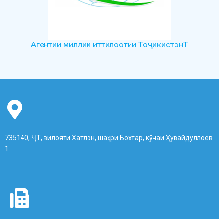
Агентии миллии иттилоотии ТоҷикистонТ
735140, ҶТ, вилояти Хатлон, шаҳри Бохтар, кӯчаи Ҳувайдуллоев
1