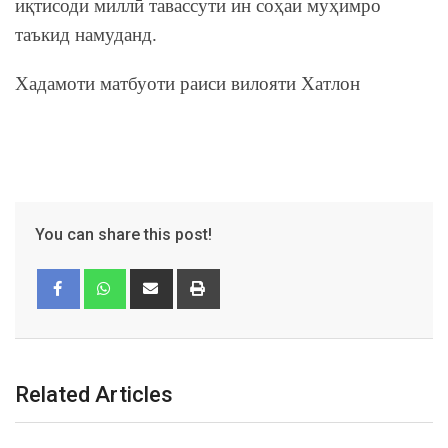
иқтисоди миллӣ тавассути ин соҳаи муҳимро
таъкид намуданд.
Хадамоти матбуоти раиси вилояти Хатлон
You can share this post!
Related Articles