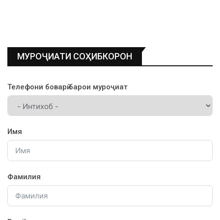
МУРОҶИАТИ СОҲИБКОРОН
Телефони боварӣ барои муроҷиат
Имя
Фамилия