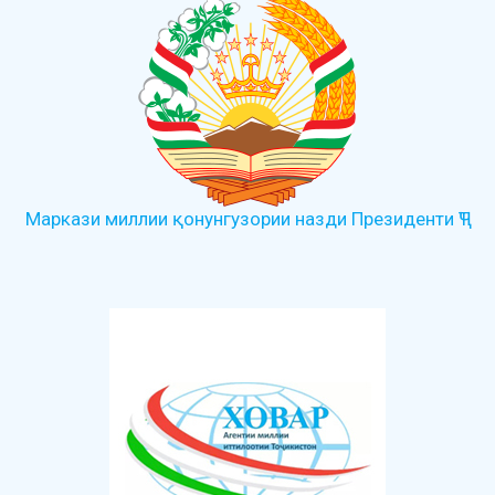
Маркази миллии қонунгузории назди Президенти ҶТ