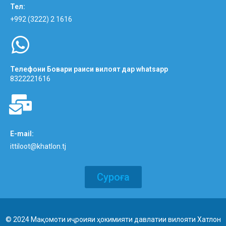
Тел:
+992 (3222) 2 1616
Телефони Бовари раиси вилоят дар whatsapp
8322221616
E-mail:
ittiloot@khatlon.tj
Суроға
© 2024 Мақомоти иҷроияи ҳокимияти давлатии вилояти Хатлон