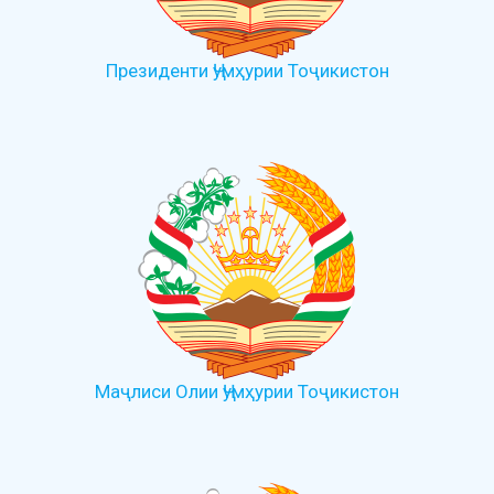
Президенти Ҷумҳурии Тоҷикистон
Маҷлиси Олии Ҷумҳурии Тоҷикистон