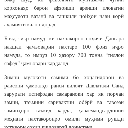
корхонаҳо барои афзоиши арзиши иловагии
маҳсулоти ватанӣ ва ташкили ҷойҳои нави корӣ
аҳамияти калон дорад.
Бояд зикр намуд, ки пахтакорон ноҳияи Данғара
нақшаи ҷамъоварии пахтаро 100 фоиз иҷро
намуда, то имрӯз 10 ҳазору 700 тонна “тиллои
сафед” ҷамъоварӣ кардаанд.
Зимни мулоқоти самимӣ бо хоҷагидорон ва
раисони ҷамоатҳо раиси вилоят Давлаталӣ Саид
зарурати истифодаи самараноки ҳар як порчаи
замин, таъмини саривақтии обёрӣ ва тавсеаи
заминҳоро таъкид карда, ҳавасмандгардонии
меҳнати пахтакоронро омили муҳими рушди
устувори соҳаи кишоварзӣ донистанд.