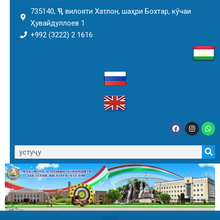
735140, ҶТ, вилояти Хатлон, шаҳри Бохтар, кӯчаи
Ҳувайдуллоев 1
+992 (3222) 2 1616