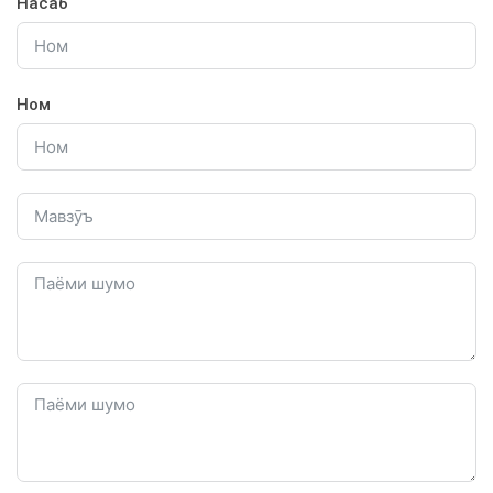
Насаб
Ном