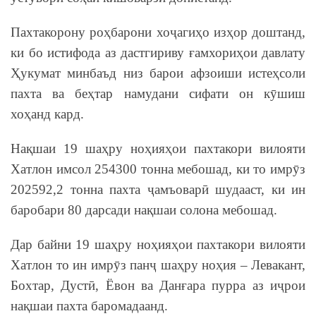
Пахтакорону роҳбарони хоҷагиҳо изҳор доштанд,
ки бо истифода аз дастгириву ғамхориҳои давлату
Ҳукумат минбаъд низ барои афзоиши истеҳсоли
пахта ва беҳтар намудани сифати он кӯшиш
хоҳанд кард.
Нақшаи 19 шаҳру ноҳияҳои пахтакори вилояти
Хатлон имсол 254300 тонна мебошад, ки то имрӯз
202592,2 тонна пахта ҷамъоварӣ шудааст, ки ин
баробари 80 дарсади нақшаи солона мебошад.
Дар байни 19 шаҳру ноҳияҳои пахтакори вилояти
Хатлон то ин имрӯз панҷ шаҳру ноҳия – Левакант,
Бохтар, Дустӣ, Ёвон ва Данғара пурра аз иҷрои
нақшаи пахта баромадаанд.