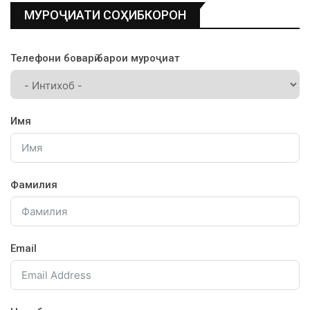
МУРОҶИАТИ СОҲИБКОРОН
Телефони боварӣ барои муроҷиат
Имя
Фамилия
Email