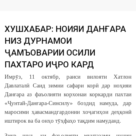
ХУШХАБАР: НОҲИЯИ ДАНҒАРА
НИЗ ДУРНАМОИ
ҶАМЪОВАРИИ ҲОСИЛИ
ПАХТАРО ИҶРО КАРД
Имрӯз, 11 октябр, раиси вилояти Хатлон
Давлаталӣ Саид зимни сафари корӣ дар ноҳияи
Данғара аз фаъолияти корхонаи коркарди пахтаи
«Ҷунтай-Данғара-Синсилу» боздид намуда, дар
маросими ҳавасмандгардонии хоҷагиҳои деҳқонӣ
иштирок ва ба онҳо тӯҳфаҳо тақдим намуданд.
Зикр шуд, ки фаъолияти мунтазами чунин