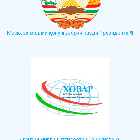
Маркази миллии қонунгузории назди Президенти ҶТ
Агентии миллии иттилоотии ТоҷикистонТ