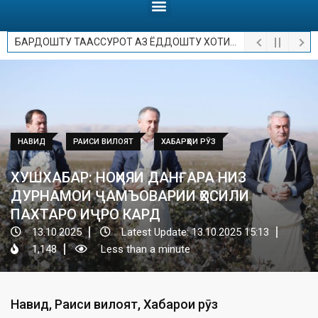
БАРДОШТУ ТААССУРОТ АЗ ЁДДОШТУ ХОТИРОТ.
НАВИД
РАИСИ ВИЛОЯТ
ХАБАРҲОИ РӮЗ
ХУШХАБАР: НОҲИЯИ ДАНҒАРА НИЗ
ДУРНАМОИ ҶАМЪОВАРИИ ҲОСИЛИ
ПАХТАРО ИҶРО КАРД
13.10.2025
Latest Update: 13.10.2025 15:13
1,148
Less than a minute
Навид
,
Раиси вилоят
,
Хабарҳои рӯз