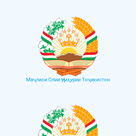
Маҷлиси Олии Ҷумҳурии Тоҷикистон