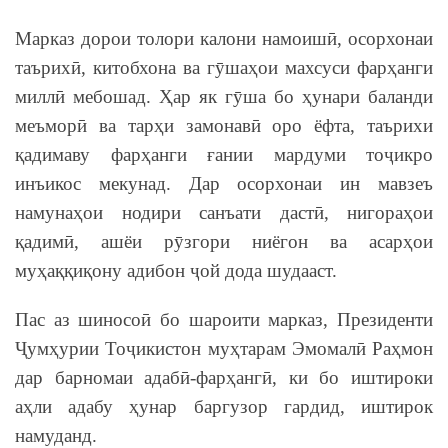
Марказ дорои толори калони намоишӣ, осорхонаи
таърихӣ, китобхона ва гӯшаҳои махсуси фарҳанги
миллӣ мебошад. Ҳар як гӯша бо ҳунари баланди
меъморӣ ва тарҳи замонавӣ оро ёфта, таърихи
қадимаву фарҳанги ғании мардуми тоҷикро
инъикос мекунад. Дар осорхонаи ин мавзеъ
намунаҳои нодири санъати дастӣ, нигораҳои
қадимӣ, ашёи рӯзгори ниёгон ва асарҳои
муҳаққиқону адибон ҷой дода шудааст.
Пас аз шиносоӣ бо шароити марказ, Президенти
Ҷумҳурии Тоҷикистон муҳтарам Эмомалӣ Раҳмон
дар барномаи адабӣ-фарҳангӣ, ки бо иштироки
аҳли адабу ҳунар баргузор гардид, иштирок
намуданд.