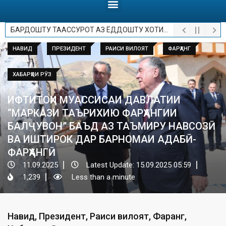
БАРДОШТУ ТААССУРОТ АЗ ЁДДОШТУ ХОТИРОТ.
НАВИД
ПРЕЗИДЕНТ
РАИСИ ВИЛОЯТ
ФАРҲАНГ
ХАБАРҲОИ РӮЗ
ИФТИТОҲИ МУАССИСАИ ДАВЛАТИИ
“МАРКАЗИ ТАЪРИХИЮ ФАРҲАНГИИ
БАЛҶУВОН” БАЪД АЗ ТАЪМИРУ НАВСОЗӢ
ВА ИШТИРОК ДАР БАРНОМАИ АДАБӢ-
ФАРҲАНГӢ
11.09.2025
Latest Update: 15.09.2025 05:59
1,239
Less than a minute
Навид
,
Президент
,
Раиси вилоят
,
Фарҳанг
,