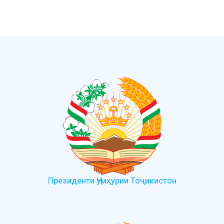
Президенти Ҷумҳурии Тоҷикистон