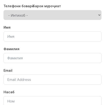
Телефони боварӣ барои муроҷиат
Имя
Фамилия
Email
Насаб