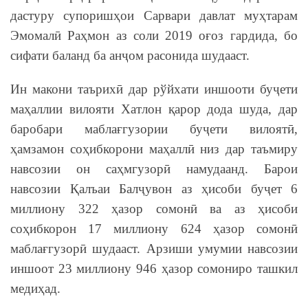
дастуру супоришҳои Сарвари давлат муҳтарам
Эмомалӣ Раҳмон аз соли 2019 оғоз гардида, бо
сифати баланд ба анҷом расонида шудааст.
Ин макони таърихӣ дар рўйхати иншооти буҷети
маҳаллии вилояти Хатлон қарор дода шуда, дар
баробари маблағгузории буҷети вилоятӣ,
ҳамзамон соҳибкорони маҳаллӣ низ дар таъмиру
навсозии он саҳмгузорӣ намудаанд. Барои
навсозии Қалъаи Балҷувон аз ҳисоби буҷет 6
миллиону 322 ҳазор сомонӣ ва аз ҳисоби
соҳибкорон 17 миллиону 624 ҳазор сомонӣ
маблағгузорӣ шудааст. Арзиши умумии навсозии
иншоот 23 миллиону 946 ҳазор сомониро ташкил
медиҳад.