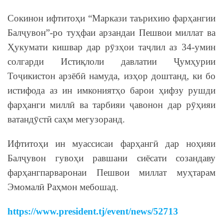
Сокинон ифтитоҳи “Маркази таърихию фарҳангии
Балҷувон”-ро туҳфаи арзандаи Пешвои миллат ва
Ҳукумати кишвар дар рӯзҳои таҷлил аз 34-умин
солгарди Истиқлоли давлатии Ҷумҳурии
Тоҷикистон арзёбӣ намуда, изҳор доштанд, ки бо
истифода аз ин имкониятҳо барои ҳифзу рушди
фарҳанги миллӣ ва тарбияи ҷавонон дар рӯҳияи
ватандӯстӣ саҳм мегузоранд.
Ифтитоҳи ин муассисаи фарҳангӣ дар ноҳияи
Балҷувон гувоҳи равшани сиёсати созандаву
фарҳангпарваронаи Пешвои миллат муҳтарам
Эмомалӣ Раҳмон мебошад.
https://www.president.tj/event/news/52713