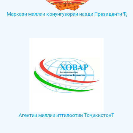
Маркази миллии қонунгузории назди Президенти ҶТ
Агентии миллии иттилоотии ТоҷикистонТ