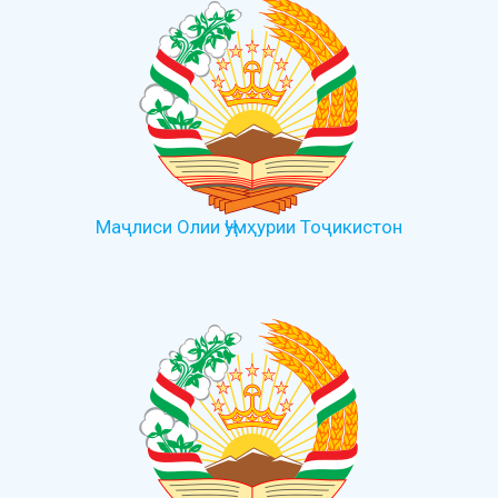
Маҷлиси Олии Ҷумҳурии Тоҷикистон