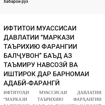
Хабарҳои рӯз
ИФТИТОҲИ МУАССИСАИ
ДАВЛАТИИ “МАРКАЗИ
ТАЪРИХИЮ ФАРҲАНГИИ
БАЛҶУВОН” БАЪД АЗ
ТАЪМИРУ НАВСОЗӢ ВА
ИШТИРОК ДАР БАРНОМАИ
АДАБӢ-ФАРҲАНГӢ
ИФТИТОҲИ МУАССИСАИ ДАВЛАТИИ
“МАРКАЗИ ТАЪРИХИЮ ФАРҲАНГИИ