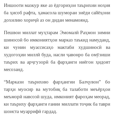
Иншооти мазкур яке аз ёдгориҳои таърихии ноҳия
ба ҳисоб рафта, ҳамасола шумораи зиёди сайёҳони
дохилию хориҷӣ аз он дидан менамоянд.
Пешвои миллат муҳтарам Эмомалӣ Раҳмон зимни
шиносоӣ бо имкониятҳои марказ таъкид намуданд,
ки чунин муассисаҳо мактаби худшиносӣ ва
худогоҳии миллӣ буда, насли ҷавонро ба омӯзиши
таърих ва арҷгузорӣ ба фарҳанги ниёгон ҳидоят
месозанд.
“Маркази таърихию фарҳангии Балҷувон” бо
тарҳи муосир ва мутобиқ ба талаботи меъёрҳои
меъморӣ навсозӣ шуда, имконият фароҳам меорад,
ки таъриху фарҳанги ғании миллати тоҷик ба таври
шоиста муаррифӣ гардад.