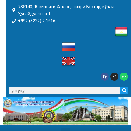
735140, ҶТ, вилояти Хатлон, шаҳри Бохтар, кӯчаи
Ҳувайдуллоев 1
+992 (3222) 2 1616