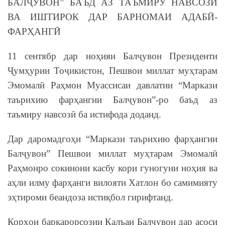
БАЛҶУВОН” БАЪД АЗ ТАЪМИРУ НАВСОЗӢ
ВА ИШТИРОК ДАР БАРНОМАИ АДАБӢ-
ФАРҲАНГӢ
11 сентябр дар ноҳияи Балҷувон Президенти
Ҷумҳурии Тоҷикистон, Пешвои миллат муҳтарам
Эмомалӣ Раҳмон Муассисаи давлатии “Маркази
таърихию фарҳангии Балҷувон”-ро баъд аз
таъмиру навсозӣ ба истифода доданд.
Дар даромадгоҳи “Маркази таърихию фарҳангии
Балҷувон” Пешвои миллат муҳтарам Эмомалӣ
Раҳмонро сокинони касбу кори гуногуни ноҳия ва
аҳли илму фарҳанги вилояти Хатлон бо самимияту
эҳтироми беандоза истиқбол гирифтанд.
Корҳои барқарорсозии Қалъаи Балҷувон дар асоси