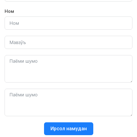
Ном
Ирсол намудан