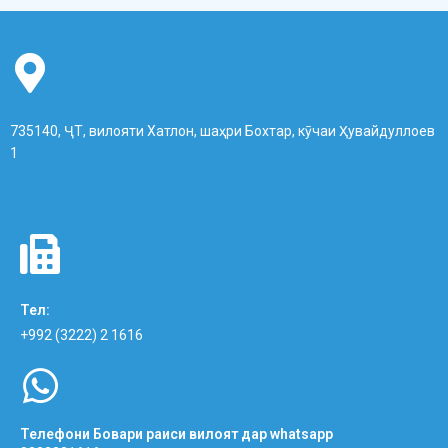
735140, ҶТ, вилояти Хатлон, шаҳри Бохтар, кӯчаи Ҳувайдуллоев
1
Тел:
+992 (3222) 2 1616
Телефони Бовари раиси вилоят дар whatsapp