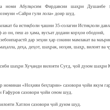
 ба номи Абулқосим Фирдавсии шаҳри Душанбе 
озмуни «Сайри гули лола» доир шуд.
лакат ба истиқболи ҷашни 35-солагии Истиқлоли давл
аз он, пеш аз ҳама, вусъат додани корҳои ободонӣ,
 зебоипарастӣ дар зеҳни ҳар сокини мамлакат ва маъри
маҳалла, деҳа, деҳот, шаҳрак, ноҳия, шаҳр, вилоят ва 
асиби шаҳри Хуҷанди вилояти Суғд, ҷой дуюм шаҳри 
 номинаи «Ноҳияи беҳтарин» сазовори ҷойи якум гар
н Ғафуров сазовори ҷойи сеюм шуд.
вилояти Хатлон сазовори ҷой дуюм шуд.