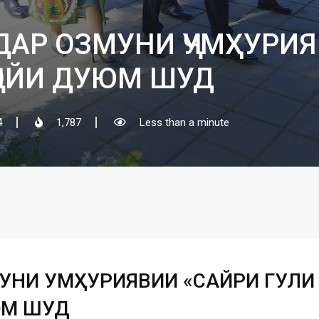
ДАР ОЗМУНИ ҶУМҲУРИЯ
ҶОЙИ ДУЮМ ШУД
4
1,787
Less than a minute
УНИ ҶУМҲУРИЯВИИ «САЙРИ ГУЛИ
ЮМ ШУД