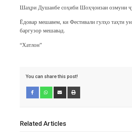
Шаҳри Душанбе соҳиби Шоҳҷоизаи озмуни ҷу
Ёдовар мешавем, ки Фестивали гулҳо таҳти у
баргузор мешавад.
“Хатлон”
You can share this post!
Facebook
Whatsapp
Related Articles