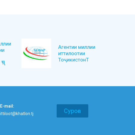
ллии
Агентии миллии
ии
иттилоотии
ТоҷикистонТ
ҶТ
E-mail:
Суроға
ittiloot@khatlon.tj