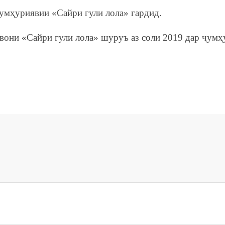
мҳуриявии «Сайри гули лола» гардид.
нвони «Сайри гули лола» шуруъ аз соли 2019 дар ҷумҳ