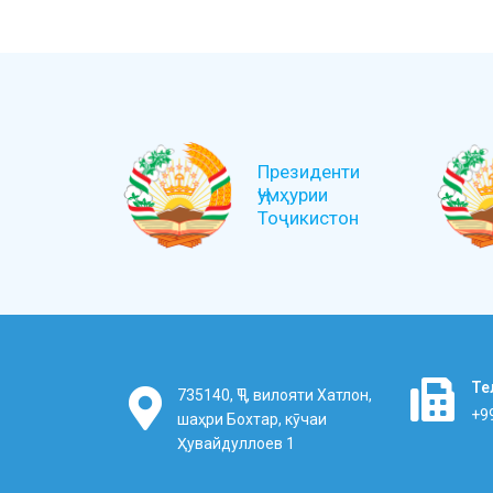
Президенти
Ҷумҳурии
Тоҷикистон
Те
735140, ҶТ, вилояти Хатлон,
+9
шаҳри Бохтар, кӯчаи
Ҳувайдуллоев 1