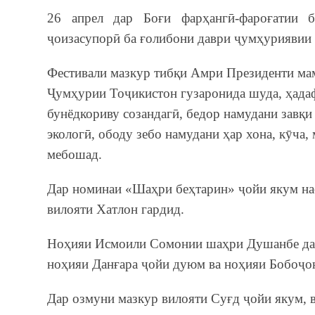
26 апрел дар Боғи фарҳангӣ-фароғатии
ҷоизасупорӣ ба ғолибони даври ҷумҳуриявии 
Фестивали мазкур тибқи Амри Президенти мам
Ҷумҳурии Тоҷикистон гузаронида шуда, ҳадаф 
бунёдкориву созандагӣ, бедор намудани завқи
экологӣ, ободу зебо намудани ҳар хона, кӯча, 
мебошад.
Дар номинаи «Шаҳри беҳтарин» ҷойи якум н
вилояти Хатлон гардид.
Ноҳияи Исмоили Сомонии шаҳри Душанбе дар
ноҳияи Данғара ҷойи дуюм ва ноҳияи Бобоҷо
Дар озмуни мазкур вилояти Суғд ҷойи якум, 