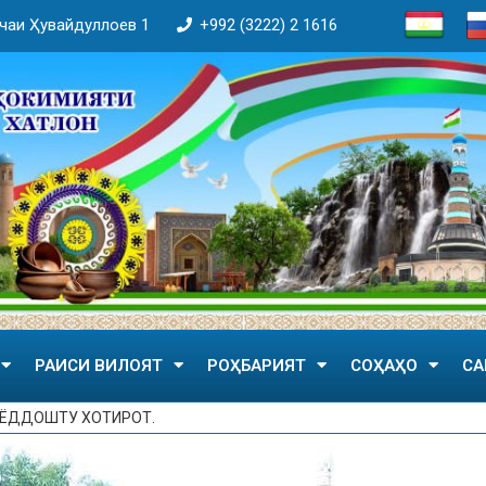
кӯчаи Ҳувайдуллоев 1
+992 (3222) 2 1616
РАИСИ ВИЛОЯТ
РОҲБАРИЯТ
СОҲАҲО
СА
 ЁДДОШТУ ХОТИРОТ.