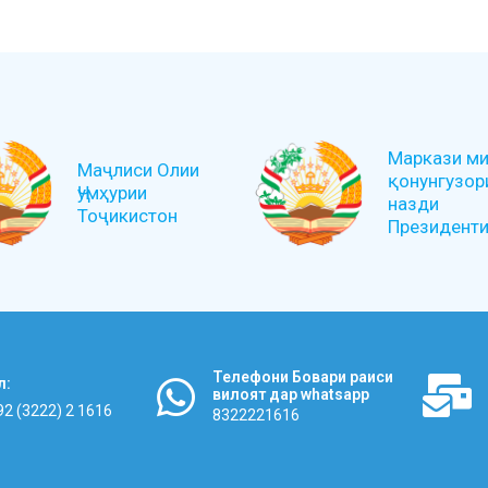
Маркази ми
Маҷлиси Олии
қонунгузор
Ҷумҳурии
назди
Тоҷикистон
Президенти 
Телефони Бовари раиси
л:
вилоят дар whatsapp
92 (3222) 2 1616
8322221616