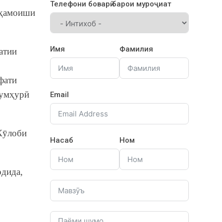
Телефони боварӣ барои муроҷиат
ҳамоиши
Имя
Фамилия
атии
фати
ҷумҳурӣ
Email
Кӯлоби
Насаб
Ном
дида,