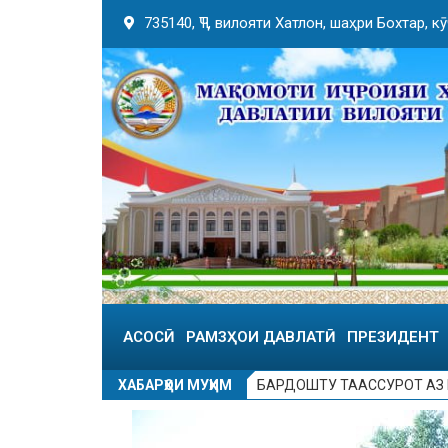
735140, ҶТ, вилояти Хатлон, шаҳри Бохтар, 
АСОСӢ
РАМЗҲОИ ДАВЛАТӢ
ПРЕЗИДЕНТ
ХАБАРҲОИ МУҲИМ
БАРДОШТУ ТААССУРОТ АЗ