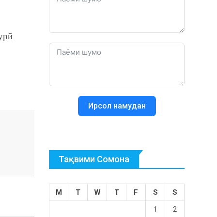
урӣ
Ирсол намудан
Тақвими Сомона
M
T
W
T
F
S
S
1
2