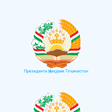
Президенти Ҷумҳурии Тоҷикистон