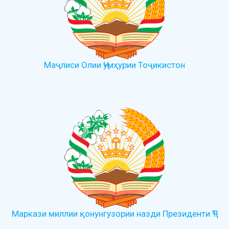
Маҷлиси Олии Ҷумҳурии Тоҷикистон
Маркази миллии қонунгузории назди Президенти ҶТ