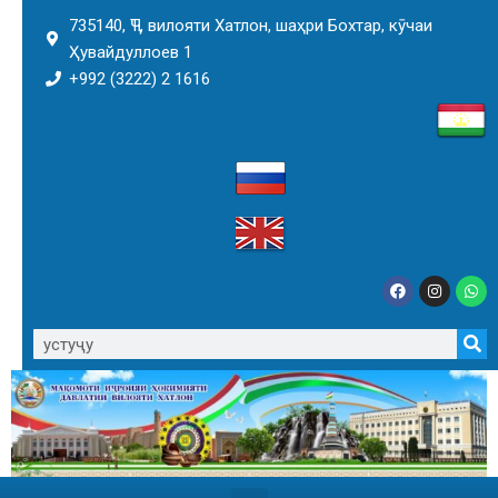
735140, ҶТ, вилояти Хатлон, шаҳри Бохтар, кӯчаи
Ҳувайдуллоев 1
+992 (3222) 2 1616