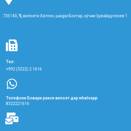
735140, ҶТ, вилояти Хатлон, шаҳри Бохтар, кӯчаи Ҳувайдуллоев 1
Тел:
+992 (3222) 2 1616
Телефони Бовари раиси вилоят дар whatsapp
8322221616