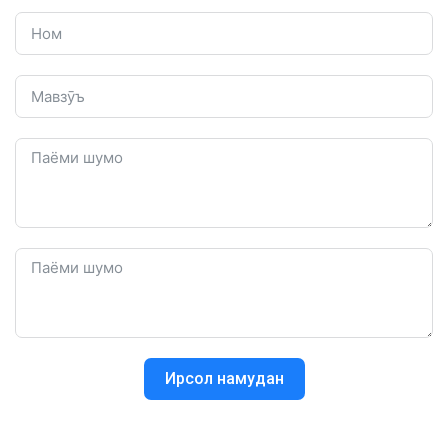
Ирсол намудан