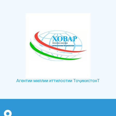
Агентии миллии иттилоотии ТоҷикистонТ