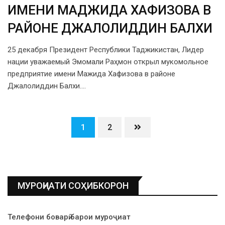
ИМЕНИ МАДЖИДА ХАФИЗОВА В
РАЙОНЕ ДЖАЛОЛИДДИН БАЛХИ
25 декабря Президент Республики Таджикистан, Лидер
нации уважаемый Эмомали Раҳмон открыл мукомольное
предприятие имени Мажида Хафизова в районе
Джалолиддин Балхи.…
1
2
МУРОҶИАТИ СОҲИБКОРОН
Телефони боварӣ барои муроҷиат