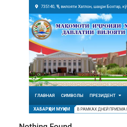
735140, ҶТ, вилояти Хатлон, шаҳри Бохтар, 
ГЛАВНАЯ
СИМВОЛЫ
ПРЕЗИДЕНТ
ХАБАРҲОИ МУҲИМ
В РАМКАХ ДНЕЙ ПРИЕМА
Nothing Found