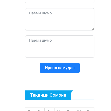
Ирсол намудан
Тақвими Сомона