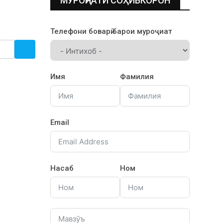
МУРОҶИАТИ СОҲИБКОРОН
Телефони боварӣ барои муроҷиат
Имя
Фамилия
Email
Насаб
Ном