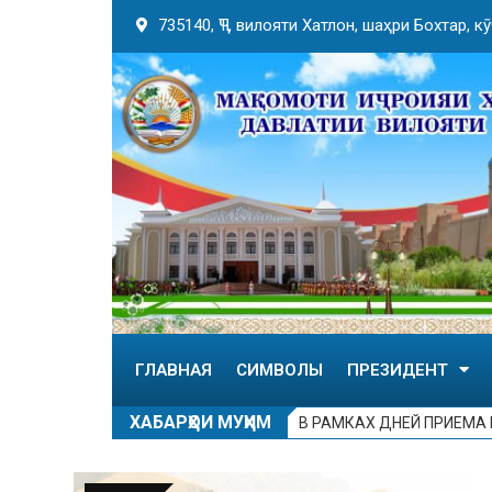
735140, ҶТ, вилояти Хатлон, шаҳри Бохтар, 
ГЛАВНАЯ
СИМВОЛЫ
ПРЕЗИДЕНТ
ХАБАРҲОИ МУҲИМ
В РАМКАХ ДНЕЙ ПРИЕМА