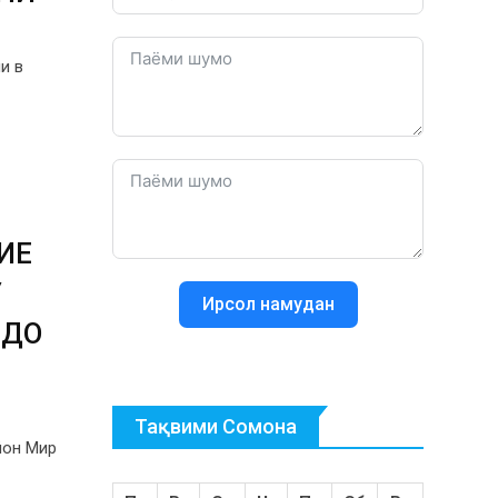
и в
ИЕ
У
Ирсол намудан
 ДО
Тақвими Сомона
йон Мир