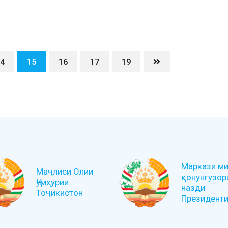
4
15
16
17
19
Маркази ми
Маҷлиси Олии
қонунгузор
Ҷумҳурии
назди
Тоҷикистон
Президенти 