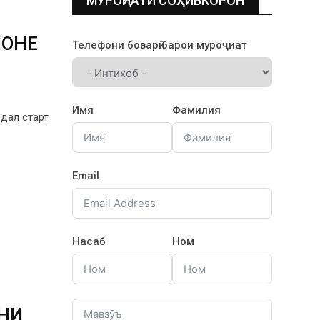
МУРОҶИАТИ СОҲИБКОРОН
ЙОНЕ
Телефони боварӣ барои муроҷиат
Имя
Фамилия
дал старт
Email
Насаб
Ном
НИ