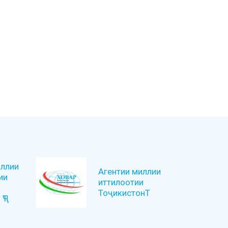
ллии
Агентии миллии
ии
иттилоотии
ТоҷикистонТ
ҶТ